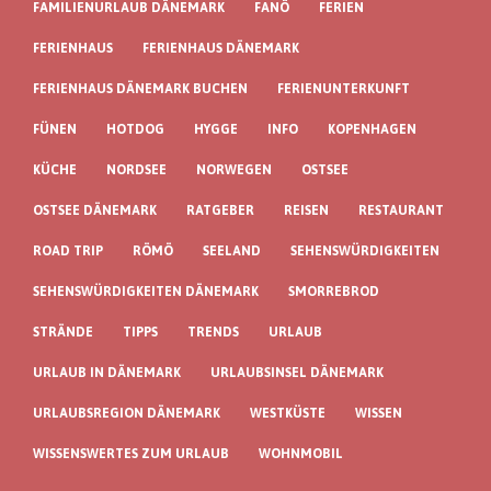
FAMILIENURLAUB DÄNEMARK
FANÖ
FERIEN
FERIENHAUS
FERIENHAUS DÄNEMARK
FERIENHAUS DÄNEMARK BUCHEN
FERIENUNTERKUNFT
FÜNEN
HOTDOG
HYGGE
INFO
KOPENHAGEN
KÜCHE
NORDSEE
NORWEGEN
OSTSEE
OSTSEE DÄNEMARK
RATGEBER
REISEN
RESTAURANT
ROAD TRIP
RÖMÖ
SEELAND
SEHENSWÜRDIGKEITEN
SEHENSWÜRDIGKEITEN DÄNEMARK
SMORREBROD
STRÄNDE
TIPPS
TRENDS
URLAUB
URLAUB IN DÄNEMARK
URLAUBSINSEL DÄNEMARK
URLAUBSREGION DÄNEMARK
WESTKÜSTE
WISSEN
WISSENSWERTES ZUM URLAUB
WOHNMOBIL