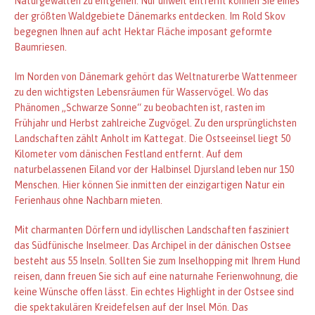
Naturgewalten zu entgehen. Nur unweit entfernt können Sie eines
der größten Waldgebiete Dänemarks entdecken. Im Rold Skov
begegnen Ihnen auf acht Hektar Fläche imposant geformte
Baumriesen.
Im Norden von Dänemark gehört das Weltnaturerbe Wattenmeer
zu den wichtigsten Lebensräumen für Wasservögel. Wo das
Phänomen „Schwarze Sonne“ zu beobachten ist, rasten im
Frühjahr und Herbst zahlreiche Zugvögel. Zu den ursprünglichsten
Landschaften zählt Anholt im Kattegat. Die Ostseeinsel liegt 50
Kilometer vom dänischen Festland entfernt. Auf dem
naturbelassenen Eiland vor der Halbinsel Djursland leben nur 150
Menschen. Hier können Sie inmitten der einzigartigen Natur ein
Ferienhaus ohne Nachbarn mieten.
Mit charmanten Dörfern und idyllischen Landschaften fasziniert
das Südfünische Inselmeer. Das Archipel in der dänischen Ostsee
besteht aus 55 Inseln. Sollten Sie zum Inselhopping mit Ihrem Hund
reisen, dann freuen Sie sich auf eine naturnahe Ferienwohnung, die
keine Wünsche offen lässt. Ein echtes Highlight in der Ostsee sind
die spektakulären Kreidefelsen auf der Insel Mön. Das