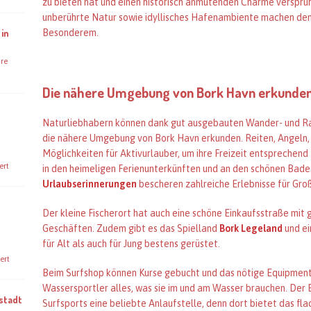
zu bieten hat und einen historisch anmutenden Charme versprüh
unberührte Natur sowie idyllisches Hafenambiente machen den
 in
Besonderem.
re
Die nähere Umgebung von Bork Havn erkunde
Naturliebhabern können dank gut ausgebauten Wander- und 
die nähere Umgebung von Bork Havn erkunden. Reiten, Angeln,
Möglichkeiten für Aktivurlauber, um ihre Freizeit entspreche
ert
in den heimeligen Ferienunterkünften und an den schönen Bade
Urlaubserinnerungen
bescheren zahlreiche Erlebnisse für Groß
Der kleine Fischerort hat auch eine schöne Einkaufsstraße mit
Geschäften. Zudem gibt es das Spielland
Bork Legeland
und ei
für Alt als auch für Jung bestens gerüstet.
ert
Beim Surfshop können Kurse gebucht und das nötige Equipment
Wassersportler alles, was sie im und am Wasser brauchen. Der B
stadt
Surfsports eine beliebte Anlaufstelle, denn dort bietet das fl