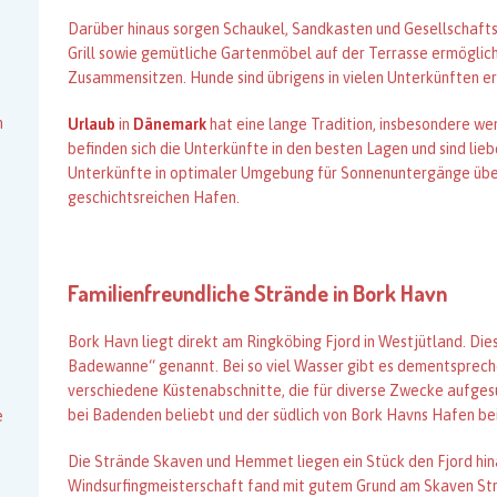
Darüber hinaus sorgen Schaukel, Sandkasten und Gesellschaftss
Grill sowie gemütliche Gartenmöbel auf der Terrasse ermöglic
Zusammensitzen. Hunde sind übrigens in vielen Unterkünften 
n
Urlaub
in
Dänemark
hat eine lange Tradition, insbesondere we
befinden sich die Unterkünfte in den besten Lagen und sind lie
Unterkünfte in optimaler Umgebung für Sonnenuntergänge übe
geschichtsreichen Hafen.
e
Familienfreundliche Strände in Bork Havn
Bork Havn liegt direkt am Ringköbing Fjord in Westjütland. Die
Badewanne“ genannt. Bei so viel Wasser gibt es dementsprech
verschiedene Küstenabschnitte, die für diverse Zwecke aufgesu
bei Badenden beliebt und der südlich von Bork Havns Hafen bei
e
Die Strände Skaven und Hemmet liegen ein Stück den Fjord hi
Windsurfingmeisterschaft fand mit gutem Grund am Skaven Str