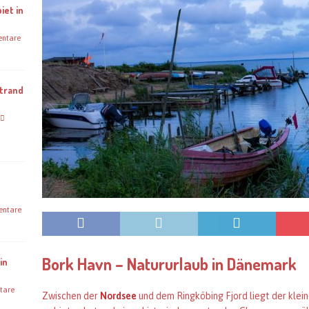
iet in
ntare
Strand
ntare
Bork Havn – Natururlaub in Dänemark
in
tare
Zwischen der
Nordsee
und dem Ringköbing Fjord liegt der kleine