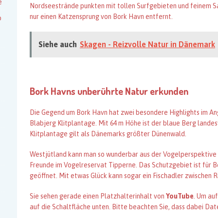
e
Nordseestrände punkten mit tollen Surfgebieten und feinem S
nur einen Katzensprung von Bork Havn entfernt.
o
Siehe auch
Skagen - Reizvolle Natur in Dänemark
Bork Havns unberührte Natur erkunden
Die Gegend um Bork Havn hat zwei besondere Highlights im An
Blabjerg Klitplantage. Mit 64 m Höhe ist der blaue Berg lande
Klitplantage gilt als Dänemarks größter Dünenwald.
Westjütland kann man so wunderbar aus der Vogelperspektive be
Freunde im Vogelreservat Tipperne. Das Schutzgebiet ist für 
geöffnet. Mit etwas Glück kann sogar ein Fischadler zwischen
Sie sehen gerade einen Platzhalterinhalt von
YouTube
. Um auf
auf die Schaltfläche unten. Bitte beachten Sie, dass dabei Da