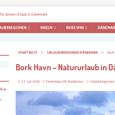
AUBSREGIONEN
INSELN
REISE WIKI
DÄNEMARK
STARTSEITE
URLAUBSREGIONEN DÄNEMARK
Bork
Bork Havn – Natururlaub in 
13. Juli 2020
Ferienhaus DK Redakteur
Urlaubsregione
b in
e