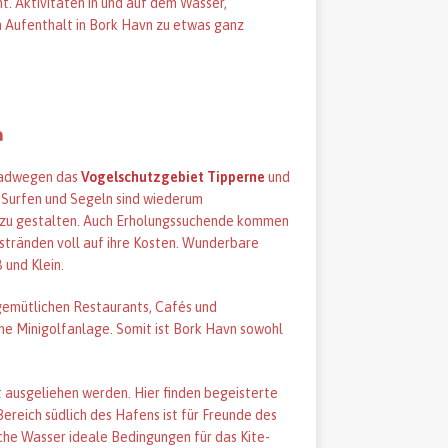
t. Aktivitäten in und auf dem Wasser,
 Aufenthalt in Bork Havn zu etwas ganz
n
Radwegen das
Vogelschutzgebiet Tipperne
und
 Surfen und Segeln sind wiederum
nd zu gestalten. Auch Erholungssuchende kommen
stränden voll auf ihre Kosten. Wunderbare
 und Klein.
 gemütlichen Restaurants, Cafés und
ne Minigolfanlage. Somit ist Bork Havn sowohl
 ausgeliehen werden. Hier finden begeisterte
ereich südlich des Hafens ist für Freunde des
ache Wasser ideale Bedingungen für das Kite-