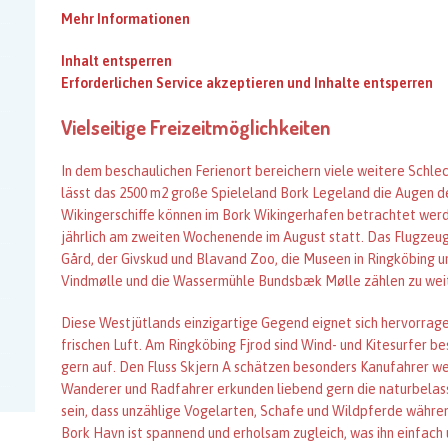
Mehr Informationen
Inhalt entsperren
Erforderlichen Service akzeptieren und Inhalte entsperren
Vielseitige Freizeitmöglichkeiten
In dem beschaulichen Ferienort bereichern viele weitere Schl
lässt das 2500 m2 große Spieleland Bork Legeland die Augen de
Wikingerschiffe können im Bork Wikingerhafen betrachtet werd
jährlich am zweiten Wochenende im August statt. Das Flugze
Gård, der Givskud und Blavand Zoo, die Museen in Ringköbing 
Vindmølle und die Wassermühle Bundsbæk Mølle zählen zu weit
Diese Westjütlands einzigartige Gegend eignet sich hervorragen
frischen Luft. Am Ringköbing Fjrod sind Wind- und Kitesurfer b
gern auf. Den Fluss Skjern A schätzen besonders Kanufahrer we
Wanderer und Radfahrer erkunden liebend gern die naturbela
sein, dass unzählige Vogelarten, Schafe und Wildpferde währen
Bork Havn ist spannend und erholsam zugleich, was ihn einfach