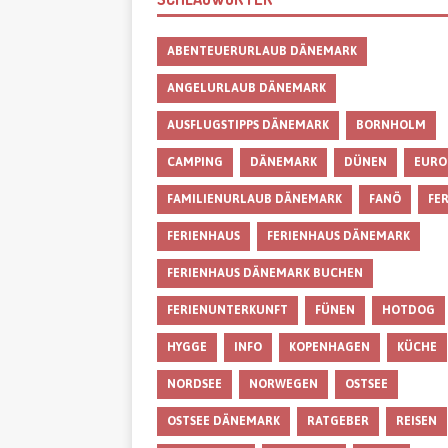
ABENTEUERURLAUB DÄNEMARK
ANGELURLAUB DÄNEMARK
AUSFLUGSTIPPS DÄNEMARK
BORNHOLM
CAMPING
DÄNEMARK
DÜNEN
EURO
FAMILIENURLAUB DÄNEMARK
FANÖ
FE
FERIENHAUS
FERIENHAUS DÄNEMARK
FERIENHAUS DÄNEMARK BUCHEN
FERIENUNTERKUNFT
FÜNEN
HOTDOG
HYGGE
INFO
KOPENHAGEN
KÜCHE
NORDSEE
NORWEGEN
OSTSEE
OSTSEE DÄNEMARK
RATGEBER
REISEN