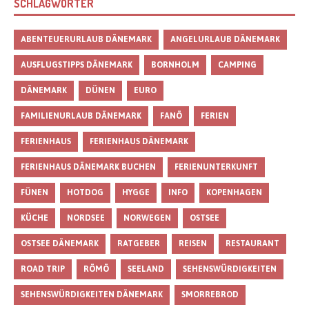
SCHLAGWÖRTER
ABENTEUERURLAUB DÄNEMARK
ANGELURLAUB DÄNEMARK
AUSFLUGSTIPPS DÄNEMARK
BORNHOLM
CAMPING
DÄNEMARK
DÜNEN
EURO
FAMILIENURLAUB DÄNEMARK
FANÖ
FERIEN
FERIENHAUS
FERIENHAUS DÄNEMARK
FERIENHAUS DÄNEMARK BUCHEN
FERIENUNTERKUNFT
FÜNEN
HOTDOG
HYGGE
INFO
KOPENHAGEN
KÜCHE
NORDSEE
NORWEGEN
OSTSEE
OSTSEE DÄNEMARK
RATGEBER
REISEN
RESTAURANT
ROAD TRIP
RÖMÖ
SEELAND
SEHENSWÜRDIGKEITEN
SEHENSWÜRDIGKEITEN DÄNEMARK
SMORREBROD