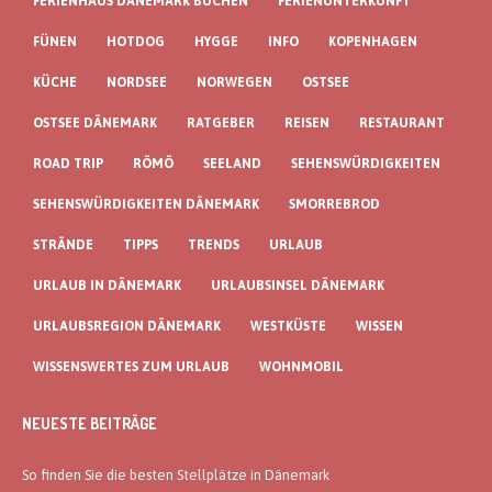
FERIENHAUS DÄNEMARK BUCHEN
FERIENUNTERKUNFT
FÜNEN
HOTDOG
HYGGE
INFO
KOPENHAGEN
KÜCHE
NORDSEE
NORWEGEN
OSTSEE
OSTSEE DÄNEMARK
RATGEBER
REISEN
RESTAURANT
ROAD TRIP
RÖMÖ
SEELAND
SEHENSWÜRDIGKEITEN
SEHENSWÜRDIGKEITEN DÄNEMARK
SMORREBROD
STRÄNDE
TIPPS
TRENDS
URLAUB
URLAUB IN DÄNEMARK
URLAUBSINSEL DÄNEMARK
URLAUBSREGION DÄNEMARK
WESTKÜSTE
WISSEN
WISSENSWERTES ZUM URLAUB
WOHNMOBIL
NEUESTE BEITRÄGE
So finden Sie die besten Stellplätze in Dänemark