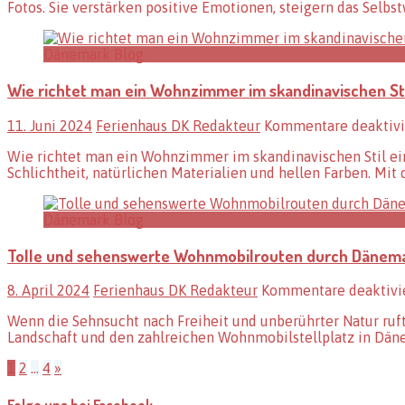
Fotos. Sie verstärken positive Emotionen, steigern das Selb
Dänemark Blog
Wie richtet man ein Wohnzimmer im skandinavischen Sti
11. Juni 2024
Ferienhaus DK Redakteur
Kommentare deaktivi
Wie richtet man ein Wohnzimmer im skandinavischen Stil ein?
Schlichtheit, natürlichen Materialien und hellen Farben. Mit
Dänemark Blog
Tolle und sehenswerte Wohnmobilrouten durch Dänem
8. April 2024
Ferienhaus DK Redakteur
Kommentare deaktivi
Wenn die Sehnsucht nach Freiheit und unberührter Natur ruf
Landschaft und den zahlreichen Wohnmobilstellplatz in Dän
Seitennummerierung
1
2
…
4
»
der
Folge uns bei Facebook