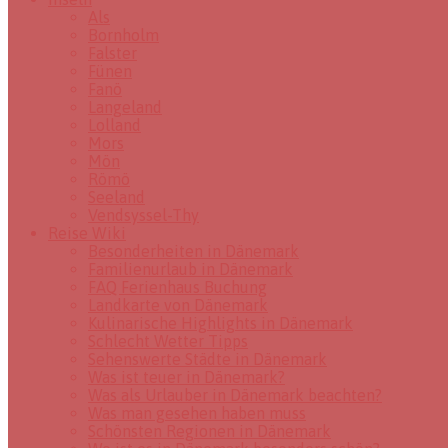
Als
Bornholm
Falster
Fünen
Fanö
Langeland
Lolland
Mors
Mön
Römö
Seeland
Vendsyssel-Thy
Reise Wiki
Besonderheiten in Dänemark
Familienurlaub in Dänemark
FAQ Ferienhaus Buchung
Landkarte von Dänemark
Kulinarische Highlights in Dänemark
Schlecht Wetter Tipps
Sehenswerte Städte in Dänemark
Was ist teuer in Dänemark?
Was als Urlauber in Dänemark beachten?
Was man gesehen haben muss
Schönsten Regionen in Dänemark