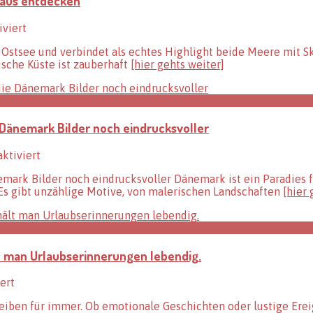
 aus entdecken
in
Dänemark
ideal
für
viert
mit
Dänemark
Norwegen
Ostsee und verbindet als echtes Highlight beide Meere mit Sk
und
kombinieren
sche Küste ist zauberhaft
[hier gehts weiter]
Me(h)er
–
die
dänische
Küste
 Dänemark Bilder noch eindrucksvoller
vom
Schiff
aus
für
ktiviert
entdecken
Die
ark Bilder noch eindrucksvoller Dänemark ist ein Paradies f
schönsten
Es gibt unzählige Motive, von malerischen Landschaften
[hier 
Fotomotive
in
Dänemark
–
so
lt man Urlaubserinnerungen lebendig.
werden
die
Dänemark
für
ert
Bilder
Der
noch
leiben für immer. Ob emotionale Geschichten oder lustige Ere
Urlaub