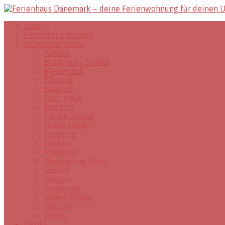
Start
Ferienhaus Buchen
Urlaubsregionen
Aarhus
Binderup – Strand
Bjerregard
Blavand
Blokhus
Bork Havn
Ebeltoft
Henne Strand
Hvide Sande
Lønstrup
Lökken
Marielyst
Ringkøbing Fjord
Saksild
Skagen
Sondervig
Vejers Strand
Vorupör
Inseln
Inseln