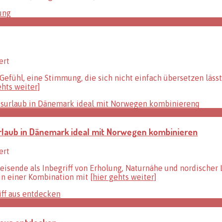
Dünen:
Dänemarks
landschaftliche
Highlights
auf
zwei
Rädern
für
ert
entdecken
Nordisches
 Gefühl, eine Stimmung, die sich nicht einfach übersetzen läs
Design:
ehts weiter]
Tipps
für
eine
hyggelige
Einrichtung
urlaub in Dänemark ideal mit Norwegen kombinieren
für
ert
Skandinavische
 Reisende als Inbegriff von Erholung, Naturnähe und nordische
Rundreise:
in einer Kombination mit
[hier gehts weiter]
So
lässt
sich
ein
Ferienhausurlaub