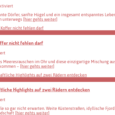
für
tiviert
So
ante Dörfer, sanfte Hügel und ein insgesamt entspanntes Leb
finden
an unterwegs
[hier gehts weiter]
Sie
die
besten
Stellplätze
in
fer nicht fehlen darf
Dänemark
für
ert
Packliste
das Meeresrauschen im Ohr und diese einzigartige Mischung au
für
 ankommen –
[hier gehts weiter]
den
perfekten
Dänemarkurlaub:
Was
im
tliche Highlights auf zwei Rädern entdecken
Koffer
nicht
fehlen
für
ert
darf
Küstenstraßen,
le so gar nicht erwarten. Weite Küstenstraßen, idyllische Fjo
Fjorde
ndschaft
[hier gehts weiter]
und