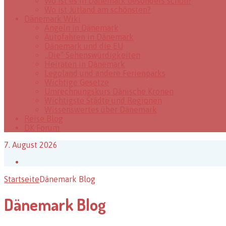
Wo ist es in Dänemark besonders schön?
Wo ist Jütland am schönsten?
Dänemark Wiki
Angeln in Dänemark
Autofahren in Dänemark
Dänemark und die EU
„Die“ Sehenswürdigkeiten
Heiraten in Dänemark
Legoland und andere Ferienparks
Wichtige Gesetze
Umrechnungskurs Dänische Kronen
Wichtigste Städte und Regionen
Wissenswertes über Dänemark
Reise Blog
DK Forum
7. August 2026
Facebook
Startseite
Dänemark Blog
Dänemark Blog