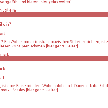
eindrucksvoller
stwertgefühl und bieten
[hier gehts weiter]
ist
vorbei
–
die
Erinnerungen
l ein?
bleiben!
So
hält
für
ert
man
Wie
Urlaubserinnerungen
 Ein Wohnzimmer im skandinavischen Stil einzurichten, ist zw
richtet
lebendig.
 diesen Prinzipien schaffen
[hier gehts weiter]
man
ein
Wohnzimmer
im
skandinavischen
ark
Stil
ein?
für
ert
Tolle
t, ist eine Reise mit dem Wohnmobil durch Dänemark die Erfül
und
emark, lädt das
[hier gehts weiter]
sehenswerte
Wohnmobilrouten
durch
Dänemark