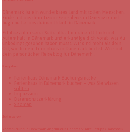
Dänemark ist ein wunderbares Land mit tollen Menschen.
Finde mit uns dein Traum-Ferienhaus in Dänemark und
beginne bei uns deinen Urlaub in Dänemark.
Erfahre auf unserer Seite alles für deinen Urlaub und
Aufenthalt in Dänemark und erkundige dich vorab, was du
unbedingt gesehen haben musst. Wir sind mehr als dein
Ort, wo du dein Ferienhaus in Dänemark buchst. Wir sind
dein persönlicher Reiseblog für Dänemark .
Navigation
Ferienhaus Dänemark Buchungsmaske
Ferienhaus in Dänemark buchen – was Sie wissen
sollten
Impressum
Datenschutzerklärung
Sitemap
Schlagwörter
Abenteuerurlaub Dänemark
Angelurlaub Dänemark
Ausflugstipps Dänemark