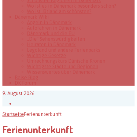
Schönsten Regionen in Dänemark
Wo ist es in Dänemark besonders schön?
Wo ist Jütland am schönsten?
Dänemark Wiki
Angeln in Dänemark
Autofahren in Dänemark
Dänemark und die EU
„Die“ Sehenswürdigkeiten
Heiraten in Dänemark
Legoland und andere Ferienparks
Wichtige Gesetze
Umrechnungskurs Dänische Kronen
Wichtigste Städte und Regionen
Wissenswertes über Dänemark
Reise Blog
DK Forum
9. August 2026
Facebook
Startseite
Ferienunterkunft
Ferienunterkunft