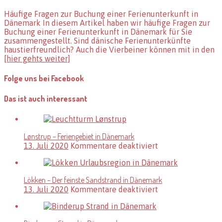
Häufige
Häufige Fragen zur Buchung einer Ferienunterkunft in
Fragen
Dänemark In diesem Artikel haben wir häufige Fragen zur
zur
Buchung einer Ferienunterkunft in Dänemark für Sie
Buchung
zusammengestellt. Sind dänische Ferienunterkünfte
einer
haustierfreundlich? Auch die Vierbeiner können mit in den
Ferienunterkunft
[hier gehts weiter]
in
Dänemark
Folge uns bei Facebook
Das ist auch interessant
Lønstrup – Feriengebiet in Dänemark
für
13. Juli 2020
Kommentare deaktiviert
Lønstrup
–
Feriengebiet
Lökken – Der feinste Sandstrand in Dänemark
in
für
13. Juli 2020
Kommentare deaktiviert
Dänemark
Lökken
–
Der