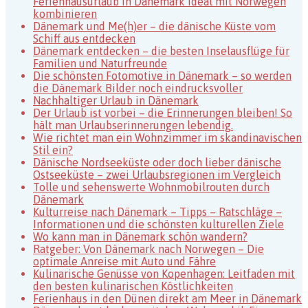
Ferienhausurlaub in Dänemark ideal mit Norwegen
kombinieren
Dänemark und Me(h)er – die dänische Küste vom
Schiff aus entdecken
Dänemark entdecken – die besten Inselausflüge für
Familien und Naturfreunde
Die schönsten Fotomotive in Dänemark – so werden
die Dänemark Bilder noch eindrucksvoller
Nachhaltiger Urlaub in Dänemark
Der Urlaub ist vorbei – die Erinnerungen bleiben! So
hält man Urlaubserinnerungen lebendig.
Wie richtet man ein Wohnzimmer im skandinavischen
Stil ein?
Dänische Nordseeküste oder doch lieber dänische
Ostseeküste – zwei Urlaubsregionen im Vergleich
Tolle und sehenswerte Wohnmobilrouten durch
Dänemark
Kulturreise nach Dänemark – Tipps – Ratschläge –
Informationen und die schönsten kulturellen Ziele
Wo kann man in Dänemark schön wandern?
Ratgeber: Von Dänemark nach Norwegen – Die
optimale Anreise mit Auto und Fähre
Kulinarische Genüsse von Kopenhagen: Leitfaden mit
den besten kulinarischen Köstlichkeiten
Ferienhaus in den Dünen direkt am Meer in Dänemark