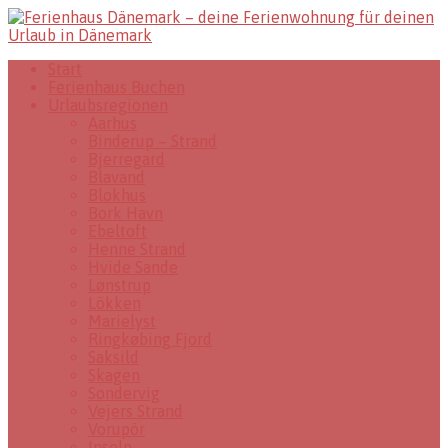
Start
Ferienhaus Buchen
Urlaubsregionen
Aarhus
Binderup – Strand
Bjerregard
Blavand
Blokhus
Bork Havn
Ebeltoft
Henne Strand
Hvide Sande
Lønstrup
Lökken
Marielyst
Ringkøbing Fjord
Saksild
Skagen
Sondervig
Vejers Strand
Vorupör
Inseln