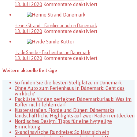
für
13. Juli 2020
Kommentare deaktiviert
in
Ebeltoft
Dänemark
–
Strandurlaub
Henne Strand – Familienurlaub in Dänemark
in
für
13. Juli 2020
Kommentare deaktiviert
Dänemark
Henne
Strand
–
Hvide Sande – Fischerstadt in Dänemark
Familienurlaub
für
13. Juli 2020
Kommentare deaktiviert
in
Hvide
Dänemark
Sande
Weitere aktuelle Beiträge
–
Fischerstadt
So finden Sie die besten Stellplätze in Dänemark
in
Ohne Auto zum Ferienhaus in Dänemark: Geht das
Dänemark
wirklich?
Packliste für den perfekten Dänemarkurlaub: Was im
Koffer nicht fehlen darf
Küstenstraßen, Fjorde und Dünen: Dänemarks
landschaftliche Highlights auf zwei Rädern entdecken
Nordisches Design: Tipps für eine hyggelige
Einrichtung
Skandinavische Rundreise: So lässt sich ein