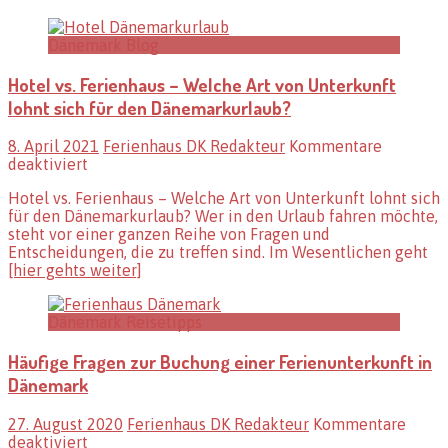
Dänemark Blog
Hotel vs. Ferienhaus – Welche Art von Unterkunft
lohnt sich für den Dänemarkurlaub?
8. April 2021
Ferienhaus DK Redakteur
Kommentare
für
deaktiviert
Hotel
Hotel vs. Ferienhaus – Welche Art von Unterkunft lohnt sich
vs.
für den Dänemarkurlaub? Wer in den Urlaub fahren möchte,
Ferienhaus
steht vor einer ganzen Reihe von Fragen und
–
Entscheidungen, die zu treffen sind. Im Wesentlichen geht
Welche
[hier gehts weiter]
Art
von
Unterkunft
Dänemark Reisetipps
lohnt
sich
Häufige Fragen zur Buchung einer Ferienunterkunft in
für
den
Dänemark
Dänemarkurlaub?
27. August 2020
Ferienhaus DK Redakteur
Kommentare
für
deaktiviert