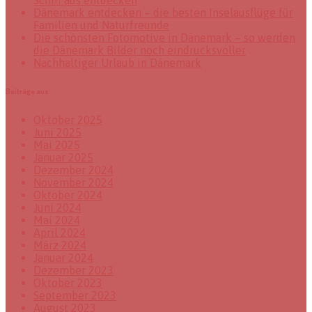
Schiff aus entdecken
Dänemark entdecken – die besten Inselausflüge für
Familien und Naturfreunde
Die schönsten Fotomotive in Dänemark – so werden
die Dänemark Bilder noch eindrucksvoller
Nachhaltiger Urlaub in Dänemark
Beiträge aus
Oktober 2025
Juni 2025
Mai 2025
Januar 2025
Dezember 2024
November 2024
Oktober 2024
Juni 2024
Mai 2024
April 2024
März 2024
Januar 2024
Dezember 2023
Oktober 2023
September 2023
August 2023