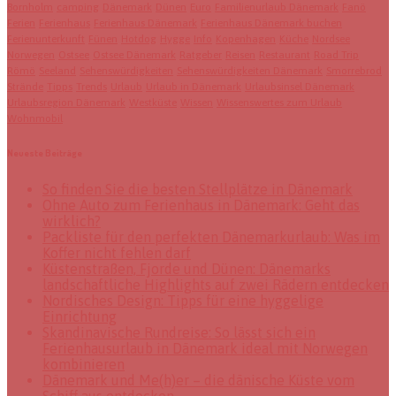
Bornholm
camping
Dänemark
Dünen
Euro
Familienurlaub Dänemark
Fanö
Ferien
Ferienhaus
Ferienhaus Dänemark
Ferienhaus Dänemark buchen
Ferienunterkunft
Fünen
Hotdog
Hygge
Info
Kopenhagen
Küche
Nordsee
Norwegen
Ostsee
Ostsee Dänemark
Ratgeber
Reisen
Restaurant
Road Trip
Römö
Seeland
Sehenswürdigkeiten
Sehenswürdigkeiten Dänemark
Smorrebrod
Strände
Tipps
Trends
Urlaub
Urlaub in Dänemark
Urlaubsinsel Dänemark
Urlaubsregion Dänemark
Westküste
Wissen
Wissenswertes zum Urlaub
Wohnmobil
Neueste Beiträge
So finden Sie die besten Stellplätze in Dänemark
Ohne Auto zum Ferienhaus in Dänemark: Geht das
wirklich?
Packliste für den perfekten Dänemarkurlaub: Was im
Koffer nicht fehlen darf
Küstenstraßen, Fjorde und Dünen: Dänemarks
landschaftliche Highlights auf zwei Rädern entdecken
Nordisches Design: Tipps für eine hyggelige
Einrichtung
Skandinavische Rundreise: So lässt sich ein
Ferienhausurlaub in Dänemark ideal mit Norwegen
kombinieren
Dänemark und Me(h)er – die dänische Küste vom