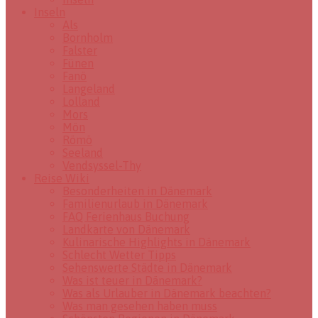
Inseln
Als
Bornholm
Falster
Fünen
Fanö
Langeland
Lolland
Mors
Mön
Römö
Seeland
Vendsyssel-Thy
Reise Wiki
Besonderheiten in Dänemark
Familienurlaub in Dänemark
FAQ Ferienhaus Buchung
Landkarte von Dänemark
Kulinarische Highlights in Dänemark
Schlecht Wetter Tipps
Sehenswerte Städte in Dänemark
Was ist teuer in Dänemark?
Was als Urlauber in Dänemark beachten?
Was man gesehen haben muss