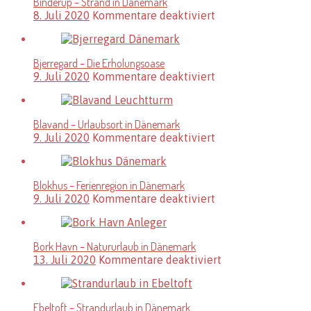
Binderup – Strand in Dänemark
feinste
für
8. Juli 2020
Kommentare deaktiviert
Sandstrand
Binderup
in
–
Dänemark
Strand
Bjerregard – Die Erholungsoase
in
für
9. Juli 2020
Kommentare deaktiviert
Dänemark
Bjerregard
–
Die
Blavand – Urlaubsort in Dänemark
Erholungsoase
für
9. Juli 2020
Kommentare deaktiviert
Blavand
–
Urlaubsort
Blokhus – Ferienregion in Dänemark
in
für
9. Juli 2020
Kommentare deaktiviert
Dänemark
Blokhus
–
Ferienregion
Bork Havn – Natururlaub in Dänemark
in
für
13. Juli 2020
Kommentare deaktiviert
Dänemark
Bork
Havn
–
Ebeltoft – Strandurlaub in Dänemark
Natururlaub