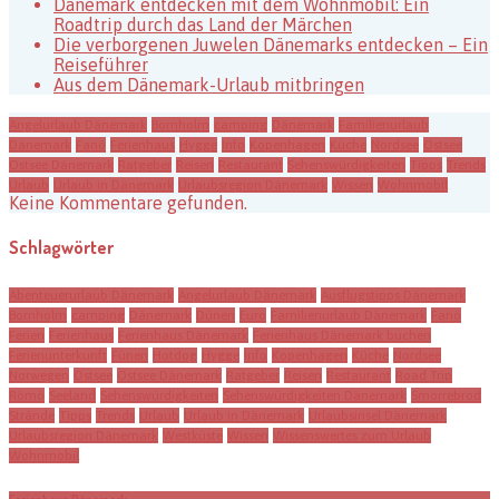
Dänemark entdecken mit dem Wohnmobil: Ein
Roadtrip durch das Land der Märchen
Die verborgenen Juwelen Dänemarks entdecken – Ein
Reiseführer
Aus dem Dänemark-Urlaub mitbringen
Angelurlaub Dänemark
Bornholm
camping
Dänemark
Familienurlaub
Dänemark
Fanö
Ferienhaus
Hygge
Info
Kopenhagen
Küche
Nordsee
Ostsee
Ostsee Dänemark
Ratgeber
Reisen
Restaurant
Sehenswürdigkeiten
Tipps
Trends
Urlaub
Urlaub in Dänemark
Urlaubsregion Dänemark
Wissen
Wohnmobil
Keine Kommentare gefunden.
Schlagwörter
Abenteuerurlaub Dänemark
Angelurlaub Dänemark
Ausflugstipps Dänemark
Bornholm
camping
Dänemark
Dünen
Euro
Familienurlaub Dänemark
Fanö
Ferien
Ferienhaus
Ferienhaus Dänemark
Ferienhaus Dänemark buchen
Ferienunterkunft
Fünen
Hotdog
Hygge
Info
Kopenhagen
Küche
Nordsee
Norwegen
Ostsee
Ostsee Dänemark
Ratgeber
Reisen
Restaurant
Road Trip
Römö
Seeland
Sehenswürdigkeiten
Sehenswürdigkeiten Dänemark
Smorrebrod
Strände
Tipps
Trends
Urlaub
Urlaub in Dänemark
Urlaubsinsel Dänemark
Urlaubsregion Dänemark
Westküste
Wissen
Wissenswertes zum Urlaub
Wohnmobil
Ferienhaus Dänemark