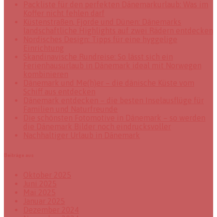
Packliste für den perfekten Dänemarkurlaub: Was im
Koffer nicht fehlen darf
Küstenstraßen, Fjorde und Dünen: Dänemarks
landschaftliche Highlights auf zwei Rädern entdecken
Nordisches Design: Tipps für eine hyggelige
Einrichtung
Skandinavische Rundreise: So lässt sich ein
Ferienhausurlaub in Dänemark ideal mit Norwegen
kombinieren
Dänemark und Me(h)er – die dänische Küste vom
Schiff aus entdecken
Dänemark entdecken – die besten Inselausflüge für
Familien und Naturfreunde
Die schönsten Fotomotive in Dänemark – so werden
die Dänemark Bilder noch eindrucksvoller
Nachhaltiger Urlaub in Dänemark
Beiträge aus
Oktober 2025
Juni 2025
Mai 2025
Januar 2025
Dezember 2024