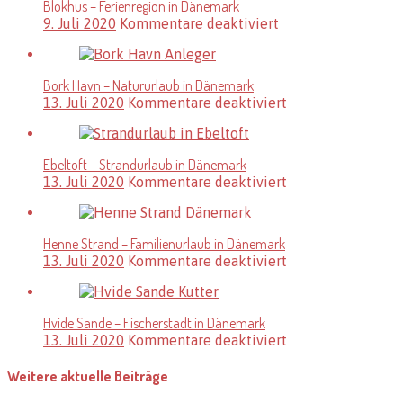
Blokhus – Ferienregion in Dänemark
in
für
9. Juli 2020
Kommentare deaktiviert
Dänemark
Blokhus
–
Ferienregion
Bork Havn – Natururlaub in Dänemark
in
für
13. Juli 2020
Kommentare deaktiviert
Dänemark
Bork
Havn
–
Ebeltoft – Strandurlaub in Dänemark
Natururlaub
für
13. Juli 2020
Kommentare deaktiviert
in
Ebeltoft
Dänemark
–
Strandurlaub
Henne Strand – Familienurlaub in Dänemark
in
für
13. Juli 2020
Kommentare deaktiviert
Dänemark
Henne
Strand
–
Hvide Sande – Fischerstadt in Dänemark
Familienurlaub
für
13. Juli 2020
Kommentare deaktiviert
in
Hvide
Dänemark
Sande
Weitere aktuelle Beiträge
–