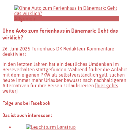
Allgemein
Ohne Auto zum Ferienhaus in Dänemark: Geht das
wirklich?
26. Juni 2025
Ferienhaus DK Redakteur
Kommentare
für
deaktiviert
Ohne
In den letzten Jahren hat ein deutliches Umdenken im
Auto
Reiseverhalten stattgefunden. Während früher die Anfahrt
zum
mit dem eigenen PKW als selbstverständlich galt, suchen
Ferienhaus
heute immer mehr Urlauber bewusst nach nachhaltigeren
in
Alternativen für ihre Reisen. Urlaubsreisen
[hier gehts
Dänemark:
weiter]
Geht
das
wirklich?
Folge uns bei Facebook
Das ist auch interessant