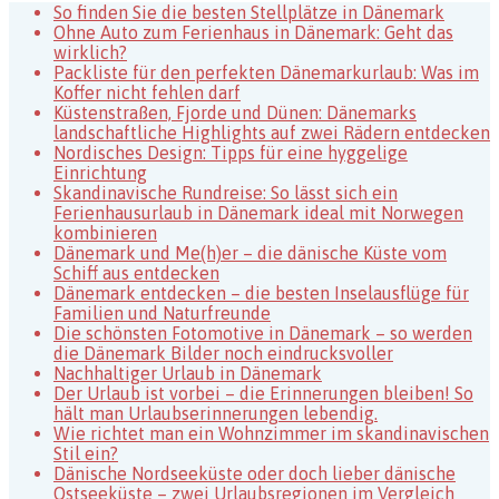
Fischerstadt
So finden Sie die besten Stellplätze in Dänemark
in
Ohne Auto zum Ferienhaus in Dänemark: Geht das
Dänemark
wirklich?
Packliste für den perfekten Dänemarkurlaub: Was im
Koffer nicht fehlen darf
Küstenstraßen, Fjorde und Dünen: Dänemarks
landschaftliche Highlights auf zwei Rädern entdecken
Nordisches Design: Tipps für eine hyggelige
Einrichtung
Skandinavische Rundreise: So lässt sich ein
Ferienhausurlaub in Dänemark ideal mit Norwegen
kombinieren
Dänemark und Me(h)er – die dänische Küste vom
Schiff aus entdecken
Dänemark entdecken – die besten Inselausflüge für
Familien und Naturfreunde
Die schönsten Fotomotive in Dänemark – so werden
die Dänemark Bilder noch eindrucksvoller
Nachhaltiger Urlaub in Dänemark
Der Urlaub ist vorbei – die Erinnerungen bleiben! So
hält man Urlaubserinnerungen lebendig.
Wie richtet man ein Wohnzimmer im skandinavischen
Stil ein?
Dänische Nordseeküste oder doch lieber dänische
Ostseeküste – zwei Urlaubsregionen im Vergleich