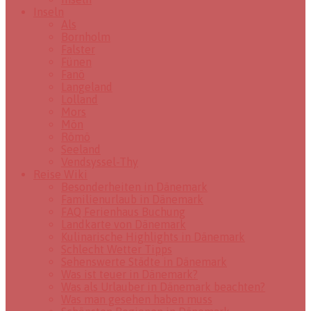
Inseln
Als
Bornholm
Falster
Fünen
Fanö
Langeland
Lolland
Mors
Mön
Römö
Seeland
Vendsyssel-Thy
Reise Wiki
Besonderheiten in Dänemark
Familienurlaub in Dänemark
FAQ Ferienhaus Buchung
Landkarte von Dänemark
Kulinarische Highlights in Dänemark
Schlecht Wetter Tipps
Sehenswerte Städte in Dänemark
Was ist teuer in Dänemark?
Was als Urlauber in Dänemark beachten?
Was man gesehen haben muss