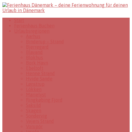
Start
Ferienhaus Buchen
Urlaubsregionen
Aarhus
Binderup – Strand
Bjerregard
Blavand
Blokhus
Bork Havn
Ebeltoft
Henne Strand
Hvide Sande
Lønstrup
Lökken
Marielyst
Ringkøbing Fjord
Saksild
Skagen
Sondervig
Vejers Strand
Vorupör
Inseln