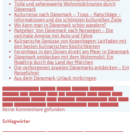
Tolle und sehenswerte Wohnmobilrouten durch
Dänemark
Kulturreise nach Dänemark – Tipps – Ratschläge –
Informationen und die schönsten kulturellen Ziele
Wo kann man in Dänemark schön wandern?
Ratgeber: Von Dänemark nach Norwegen – Die
optimale Anreise mit Auto und Fähre
Kulinarische Genüsse von Kopenhagen: Leitfaden mit
den besten kulinarischen Köstlichkeiten
Ferienhaus in den Dünen direkt am Meer in Dänemark
Dänemark entdecken mit dem Wohnmobil: Ein
Roadtrip durch das Land der Märchen
Die verborgenen Juwelen Dänemarks entdecken – Ein
Reiseführer
Aus dem Dänemark-Urlaub mitbringen
Angelurlaub Dänemark
Bornholm
camping
Dänemark
Familienurlaub
Dänemark
Fanö
Ferienhaus
Hygge
Info
Kopenhagen
Küche
Nordsee
Ostsee
Ostsee Dänemark
Ratgeber
Reisen
Restaurant
Sehenswürdigkeiten
Tipps
Trends
Urlaub
Urlaub in Dänemark
Urlaubsregion Dänemark
Wissen
Wohnmobil
Keine Kommentare gefunden.
Schlagwörter