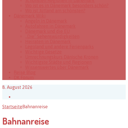
Schönsten Regionen in Dänemark
Wo ist es in Dänemark besonders schön?
Wo ist Jütland am schönsten?
Dänemark Wiki
Angeln in Dänemark
Autofahren in Dänemark
Dänemark und die EU
„Die“ Sehenswürdigkeiten
Heiraten in Dänemark
Legoland und andere Ferienparks
Wichtige Gesetze
Umrechnungskurs Dänische Kronen
Wichtigste Städte und Regionen
Wissenswertes über Dänemark
Reise Blog
DK Forum
8. August 2026
Facebook
Startseite
Bahnanreise
Bahnanreise