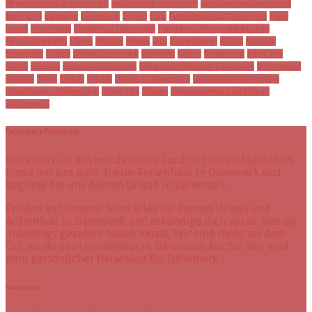
Abenteuerurlaub Dänemark
Angelurlaub Dänemark
Ausflugstipps Dänemark
Bornholm
camping
Dänemark
Dünen
Euro
Familienurlaub Dänemark
Fanö
Ferien
Ferienhaus
Ferienhaus Dänemark
Ferienhaus Dänemark buchen
Ferienunterkunft
Fünen
Hotdog
Hygge
Info
Kopenhagen
Küche
Nordsee
Norwegen
Ostsee
Ostsee Dänemark
Ratgeber
Reisen
Restaurant
Road Trip
Römö
Seeland
Sehenswürdigkeiten
Sehenswürdigkeiten Dänemark
Smorrebrod
Strände
Tipps
Trends
Urlaub
Urlaub in Dänemark
Urlaubsinsel Dänemark
Urlaubsregion Dänemark
Westküste
Wissen
Wissenswertes zum Urlaub
Wohnmobil
Ferienhaus Dänemark
Dänemark ist ein wunderbares Land mit tollen Menschen.
Finde mit uns dein Traum-Ferienhaus in Dänemark und
beginne bei uns deinen Urlaub in Dänemark.
Erfahre auf unserer Seite alles für deinen Urlaub und
Aufenthalt in Dänemark und erkundige dich vorab, was du
unbedingt gesehen haben musst. Wir sind mehr als dein
Ort, wo du dein Ferienhaus in Dänemark buchst. Wir sind
dein persönlicher Reiseblog für Dänemark .
Navigation