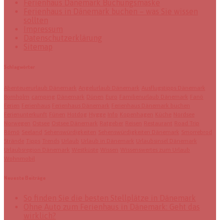
Ferienhaus Dänemark Buchungsmaske
Ferienhaus in Dänemark buchen – was Sie wissen
sollten
Impressum
Datenschutzerklärung
Sitemap
Schlagwörter
Abenteuerurlaub Dänemark
Angelurlaub Dänemark
Ausflugstipps Dänemark
Bornholm
camping
Dänemark
Dünen
Euro
Familienurlaub Dänemark
Fanö
Ferien
Ferienhaus
Ferienhaus Dänemark
Ferienhaus Dänemark buchen
Ferienunterkunft
Fünen
Hotdog
Hygge
Info
Kopenhagen
Küche
Nordsee
Norwegen
Ostsee
Ostsee Dänemark
Ratgeber
Reisen
Restaurant
Road Trip
Römö
Seeland
Sehenswürdigkeiten
Sehenswürdigkeiten Dänemark
Smorrebrod
Strände
Tipps
Trends
Urlaub
Urlaub in Dänemark
Urlaubsinsel Dänemark
Urlaubsregion Dänemark
Westküste
Wissen
Wissenswertes zum Urlaub
Wohnmobil
Neueste Beiträge
So finden Sie die besten Stellplätze in Dänemark
Ohne Auto zum Ferienhaus in Dänemark: Geht das
wirklich?