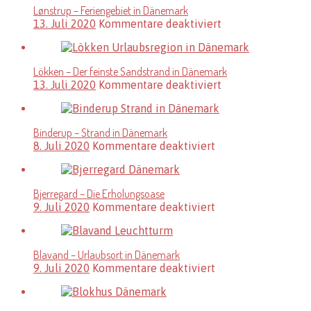
Lønstrup – Feriengebiet in Dänemark
für
13. Juli 2020
Kommentare deaktiviert
Lønstrup
–
Feriengebiet
Lökken – Der feinste Sandstrand in Dänemark
in
für
13. Juli 2020
Kommentare deaktiviert
Dänemark
Lökken
–
Der
Binderup – Strand in Dänemark
feinste
für
8. Juli 2020
Kommentare deaktiviert
Sandstrand
Binderup
in
–
Dänemark
Strand
Bjerregard – Die Erholungsoase
in
für
9. Juli 2020
Kommentare deaktiviert
Dänemark
Bjerregard
–
Die
Blavand – Urlaubsort in Dänemark
Erholungsoase
für
9. Juli 2020
Kommentare deaktiviert
Blavand
–
Urlaubsort