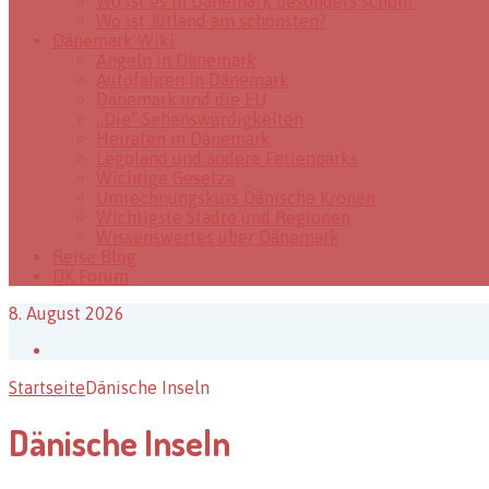
Wo ist es in Dänemark besonders schön?
Wo ist Jütland am schönsten?
Dänemark Wiki
Angeln in Dänemark
Autofahren in Dänemark
Dänemark und die EU
„Die“ Sehenswürdigkeiten
Heiraten in Dänemark
Legoland und andere Ferienparks
Wichtige Gesetze
Umrechnungskurs Dänische Kronen
Wichtigste Städte und Regionen
Wissenswertes über Dänemark
Reise Blog
DK Forum
8. August 2026
Facebook
Startseite
Dänische Inseln
Dänische Inseln