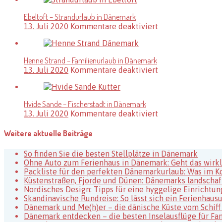
Havn
–
Ebeltoft – Strandurlaub in Dänemark
Natururlaub
für
13. Juli 2020
Kommentare deaktiviert
in
Ebeltoft
Dänemark
–
Strandurlaub
Henne Strand – Familienurlaub in Dänemark
in
für
13. Juli 2020
Kommentare deaktiviert
Dänemark
Henne
Strand
–
Hvide Sande – Fischerstadt in Dänemark
Familienurlaub
für
13. Juli 2020
Kommentare deaktiviert
in
Hvide
Dänemark
Sande
Weitere aktuelle Beiträge
–
Fischerstadt
So finden Sie die besten Stellplätze in Dänemark
in
Ohne Auto zum Ferienhaus in Dänemark: Geht das wirkl
Dänemark
Packliste für den perfekten Dänemarkurlaub: Was im Kof
Küstenstraßen, Fjorde und Dünen: Dänemarks landschaf
Nordisches Design: Tipps für eine hyggelige Einrichtun
Skandinavische Rundreise: So lässt sich ein Ferienha
Dänemark und Me(h)er – die dänische Küste vom Schiff
Dänemark entdecken – die besten Inselausflüge für Fa