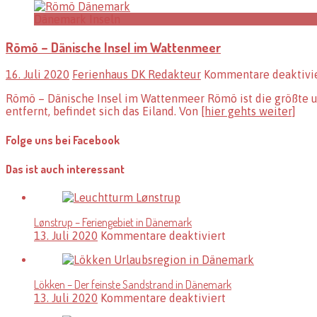
Dänemark Inseln
Römö – Dänische Insel im Wattenmeer
16. Juli 2020
Ferienhaus DK Redakteur
Kommentare deaktivi
Römö – Dänische Insel im Wattenmeer Römö ist die größte un
entfernt, befindet sich das Eiland. Von
[hier gehts weiter]
Folge uns bei Facebook
Das ist auch interessant
Lønstrup – Feriengebiet in Dänemark
für
13. Juli 2020
Kommentare deaktiviert
Lønstrup
–
Feriengebiet
Lökken – Der feinste Sandstrand in Dänemark
in
für
13. Juli 2020
Kommentare deaktiviert
Dänemark
Lökken