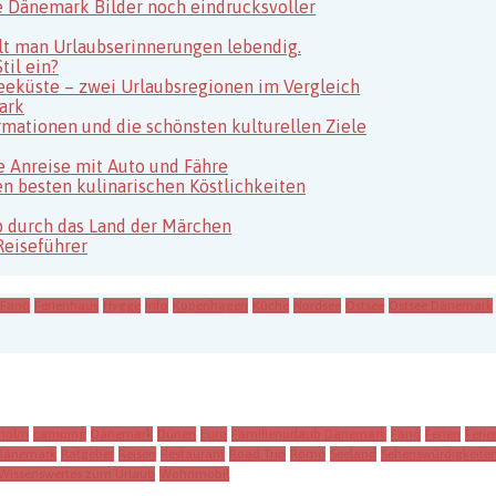
e Dänemark Bilder noch eindrucksvoller
ält man Urlaubserinnerungen lebendig.
il ein?
eeküste – zwei Urlaubsregionen im Vergleich
ark
rmationen und die schönsten kulturellen Ziele
 Anreise mit Auto und Fähre
n besten kulinarischen Köstlichkeiten
 durch das Land der Märchen
Reiseführer
Fanö
Ferienhaus
Hygge
Info
Kopenhagen
Küche
Nordsee
Ostsee
Ostsee Dänemark
holm
camping
Dänemark
Dünen
Euro
Familienurlaub Dänemark
Fanö
Ferien
Feri
 Dänemark
Ratgeber
Reisen
Restaurant
Road Trip
Römö
Seeland
Sehenswürdigkeite
Wissenswertes zum Urlaub
Wohnmobil