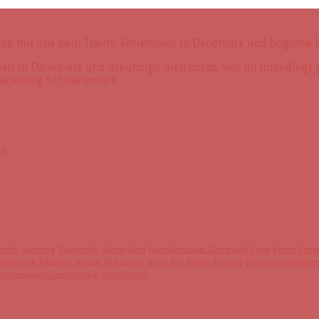
nde mit uns dein Traum-Ferienhaus in Dänemark und beginne b
thalt in Dänemark und erkundige dich vorab, was du unbedingt 
eiseblog für Dänemark .
en
holm
camping
Dänemark
Dünen
Euro
Familienurlaub Dänemark
Fanö
Ferien
Feri
 Dänemark
Ratgeber
Reisen
Restaurant
Road Trip
Römö
Seeland
Sehenswürdigkeite
Wissenswertes zum Urlaub
Wohnmobil