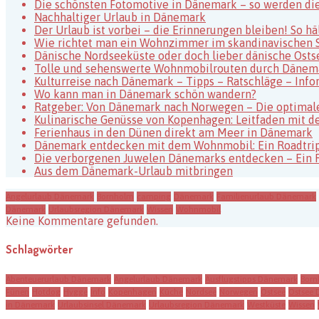
Die schönsten Fotomotive in Dänemark – so werden di
Nachhaltiger Urlaub in Dänemark
Der Urlaub ist vorbei – die Erinnerungen bleiben! So h
Wie richtet man ein Wohnzimmer im skandinavischen St
Dänische Nordseeküste oder doch lieber dänische Osts
Tolle und sehenswerte Wohnmobilrouten durch Dänem
Kulturreise nach Dänemark – Tipps – Ratschläge – Info
Wo kann man in Dänemark schön wandern?
Ratgeber: Von Dänemark nach Norwegen – Die optimale
Kulinarische Genüsse von Kopenhagen: Leitfaden mit de
Ferienhaus in den Dünen direkt am Meer in Dänemark
Dänemark entdecken mit dem Wohnmobil: Ein Roadtrip
Die verborgenen Juwelen Dänemarks entdecken – Ein 
Aus dem Dänemark-Urlaub mitbringen
Angelurlaub Dänemark
Bornholm
camping
Dänemark
Familienurlaub Dänemark
Dänemark
Urlaubsregion Dänemark
Wissen
Wohnmobil
Keine Kommentare gefunden.
Schlagwörter
Abenteuerurlaub Dänemark
Angelurlaub Dänemark
Ausflugstipps Dänemark
Born
Fünen
Hotdog
Hygge
Info
Kopenhagen
Küche
Nordsee
Norwegen
Ostsee
Ostsee
in Dänemark
Urlaubsinsel Dänemark
Urlaubsregion Dänemark
Westküste
Wissen