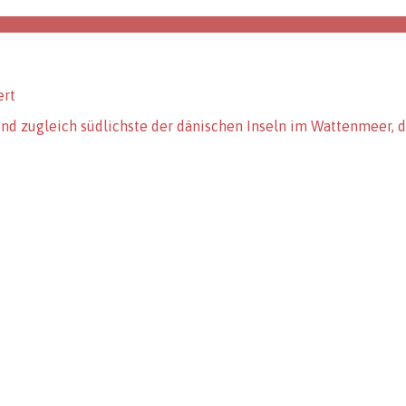
für
ert
Römö
d zugleich südlichste der dänischen Inseln im Wattenmeer, di
–
Dänische
Insel
im
Wattenmeer