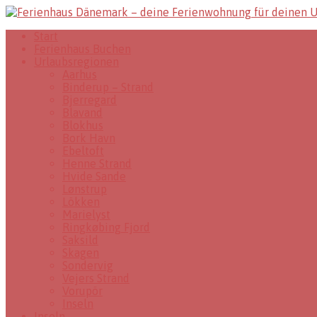
Start
Ferienhaus Buchen
Urlaubsregionen
Aarhus
Binderup – Strand
Bjerregard
Blavand
Blokhus
Bork Havn
Ebeltoft
Henne Strand
Hvide Sande
Lønstrup
Lökken
Marielyst
Ringkøbing Fjord
Saksild
Skagen
Sondervig
Vejers Strand
Vorupör
Inseln
Inseln