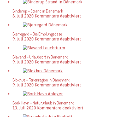
–
Der
Binderup – Strand in Dänemark
feinste
für
8. Juli 2020
Kommentare deaktiviert
Sandstrand
Binderup
in
–
Dänemark
Strand
Bjerregard – Die Erholungsoase
in
für
9. Juli 2020
Kommentare deaktiviert
Dänemark
Bjerregard
–
Die
Blavand – Urlaubsort in Dänemark
Erholungsoase
für
9. Juli 2020
Kommentare deaktiviert
Blavand
–
Urlaubsort
Blokhus – Ferienregion in Dänemark
in
für
9. Juli 2020
Kommentare deaktiviert
Dänemark
Blokhus
–
Ferienregion
Bork Havn – Natururlaub in Dänemark
in
für
13. Juli 2020
Kommentare deaktiviert
Dänemark
Bork