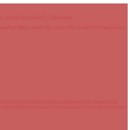
ei uns deinen Urlaub in Dänemark.
gesehen haben musst. Wir sind mehr als dein Ort, wo du dein
enhaus
Ferienhaus Dänemark
Ferienhaus Dänemark buchen
Ferienunterkunft
n
Sehenswürdigkeiten Dänemark
Smorrebrod
Strände
Tipps
Trends
Urlaub
Urlaub