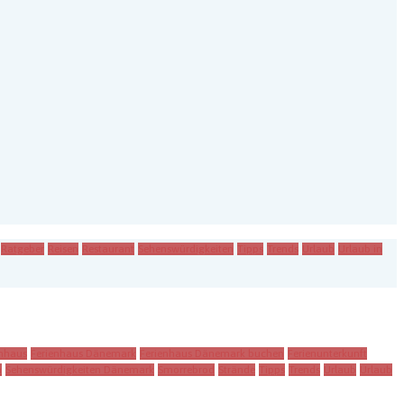
Ratgeber
Reisen
Restaurant
Sehenswürdigkeiten
Tipps
Trends
Urlaub
Urlaub in
enhaus
Ferienhaus Dänemark
Ferienhaus Dänemark buchen
Ferienunterkunft
n
Sehenswürdigkeiten Dänemark
Smorrebrod
Strände
Tipps
Trends
Urlaub
Urlaub