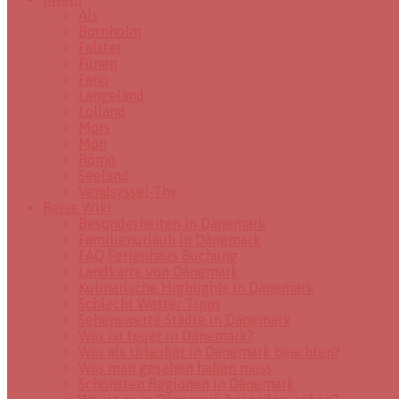
Als
Bornholm
Falster
Fünen
Fanö
Langeland
Lolland
Mors
Mön
Römö
Seeland
Vendsyssel-Thy
Reise Wiki
Besonderheiten in Dänemark
Familienurlaub in Dänemark
FAQ Ferienhaus Buchung
Landkarte von Dänemark
Kulinarische Highlights in Dänemark
Schlecht Wetter Tipps
Sehenswerte Städte in Dänemark
Was ist teuer in Dänemark?
Was als Urlauber in Dänemark beachten?
Was man gesehen haben muss
Schönsten Regionen in Dänemark