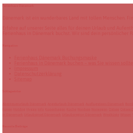
Ferienhaus Dänemark
Dänemark ist ein wunderbares Land mit tollen Menschen. Fi
Erfahre auf unserer Seite alles für deinen Urlaub und Aufen
Ferienhaus in Dänemark buchst. Wir sind dein persönlicher R
Navigation
Ferienhaus Dänemark Buchungsmaske
Ferienhaus in Dänemark buchen – was Sie wissen sollt
Impressum
Datenschutzerklärung
Sitemap
Schlagwörter
Abenteuerurlaub Dänemark
Angelurlaub Dänemark
Ausflugstipps Dänemark
Born
Fünen
Hotdog
Hygge
Info
Kopenhagen
Küche
Nordsee
Norwegen
Ostsee
Ostsee
in Dänemark
Urlaubsinsel Dänemark
Urlaubsregion Dänemark
Westküste
Wissen
Neueste Beiträge