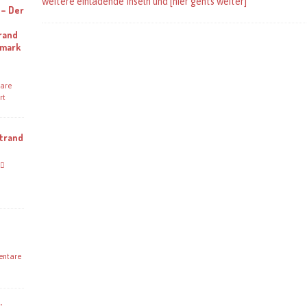
weitere einladende Inseln und
[hier gehts weiter]
 – Der
rand
emark
are
rt
Strand
ntare