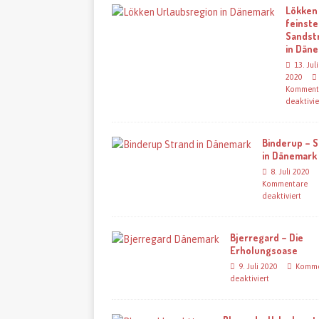
Lökken
feinste
Sandst
in Dän
13. Juli
2020
Komment
deaktivie
Binderup – 
in Dänemark
8. Juli 2020
Kommentare
deaktiviert
Bjerregard – Die
Erholungsoase
9. Juli 2020
Komme
deaktiviert