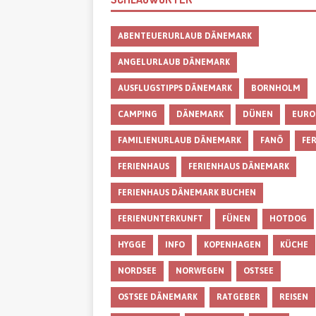
ABENTEUERURLAUB DÄNEMARK
ANGELURLAUB DÄNEMARK
AUSFLUGSTIPPS DÄNEMARK
BORNHOLM
CAMPING
DÄNEMARK
DÜNEN
EURO
FAMILIENURLAUB DÄNEMARK
FANÖ
FE
FERIENHAUS
FERIENHAUS DÄNEMARK
FERIENHAUS DÄNEMARK BUCHEN
FERIENUNTERKUNFT
FÜNEN
HOTDOG
HYGGE
INFO
KOPENHAGEN
KÜCHE
NORDSEE
NORWEGEN
OSTSEE
OSTSEE DÄNEMARK
RATGEBER
REISEN