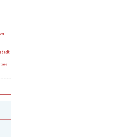
ert
stadt
tare