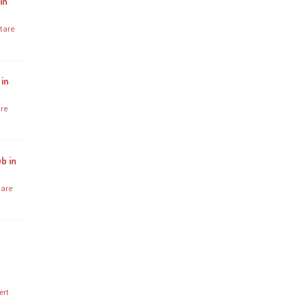
in
tare
 in
re
b in
are
ert