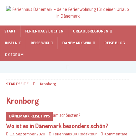
START
FERIENHAUS BUCHEN
URLAUBSREGIONEN
INSELN
REISE WIKI
DÄNEMARK WIKI
REISE BLOG
DK FORUM
STARTSEITE
Kronborg
Kronborg
DÄNEMARK REISETIPPS
Wo ist es in Dänemark besonders schön?
13. September 2020
Ferienhaus DK Redakteur
Kommentare