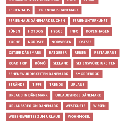
FERIENHAUS
FERIENHAUS DÄNEMARK
FERIENHAUS DÄNEMARK BUCHEN
FERIENUNTERKUNFT
FÜNEN
HOTDOG
HYGGE
INFO
KOPENHAGEN
KÜCHE
NORDSEE
NORWEGEN
OSTSEE
OSTSEE DÄNEMARK
RATGEBER
REISEN
RESTAURANT
ROAD TRIP
RÖMÖ
SEELAND
SEHENSWÜRDIGKEITEN
SEHENSWÜRDIGKEITEN DÄNEMARK
SMORREBROD
STRÄNDE
TIPPS
TRENDS
URLAUB
URLAUB IN DÄNEMARK
URLAUBSINSEL DÄNEMARK
URLAUBSREGION DÄNEMARK
WESTKÜSTE
WISSEN
WISSENSWERTES ZUM URLAUB
WOHNMOBIL