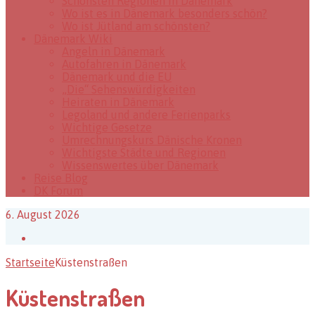
Schönsten Regionen in Dänemark
Wo ist es in Dänemark besonders schön?
Wo ist Jütland am schönsten?
Dänemark Wiki
Angeln in Dänemark
Autofahren in Dänemark
Dänemark und die EU
„Die“ Sehenswürdigkeiten
Heiraten in Dänemark
Legoland und andere Ferienparks
Wichtige Gesetze
Umrechnungskurs Dänische Kronen
Wichtigste Städte und Regionen
Wissenswertes über Dänemark
Reise Blog
DK Forum
6. August 2026
Facebook
Startseite
Küstenstraßen
Küstenstraßen