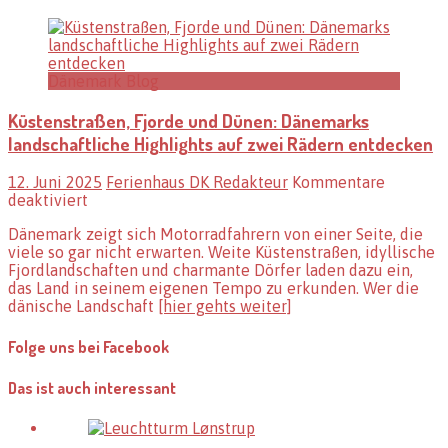
Dänemark Blog
Küstenstraßen, Fjorde und Dünen: Dänemarks
landschaftliche Highlights auf zwei Rädern entdecken
12. Juni 2025
Ferienhaus DK Redakteur
Kommentare
für
deaktiviert
Küstenstraßen,
Dänemark zeigt sich Motorradfahrern von einer Seite, die
Fjorde
viele so gar nicht erwarten. Weite Küstenstraßen, idyllische
und
Fjordlandschaften und charmante Dörfer laden dazu ein,
Dünen:
das Land in seinem eigenen Tempo zu erkunden. Wer die
Dänemarks
dänische Landschaft
[hier gehts weiter]
landschaftliche
Highlights
auf
Folge uns bei Facebook
zwei
Rädern
Das ist auch interessant
entdecken