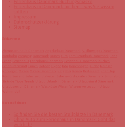
Ferienhaus Dänemark Buchungsmaske
Ferienhaus in Dänemark buchen – was Sie wissen
sollten
Impressum
Datenschutzerklärung
Sitemap
Schlagwörter
Abenteuerurlaub Dänemark
Angelurlaub Dänemark
Ausflugstipps Dänemark
Bornholm
camping
Dänemark
Dünen
Euro
Familienurlaub Dänemark
Fanö
Ferien
Ferienhaus
Ferienhaus Dänemark
Ferienhaus Dänemark buchen
Ferienunterkunft
Fünen
Hotdog
Hygge
Info
Kopenhagen
Küche
Nordsee
Norwegen
Ostsee
Ostsee Dänemark
Ratgeber
Reisen
Restaurant
Road Trip
Römö
Seeland
Sehenswürdigkeiten
Sehenswürdigkeiten Dänemark
Smorrebrod
Strände
Tipps
Trends
Urlaub
Urlaub in Dänemark
Urlaubsinsel Dänemark
Urlaubsregion Dänemark
Westküste
Wissen
Wissenswertes zum Urlaub
Wohnmobil
Neueste Beiträge
So finden Sie die besten Stellplätze in Dänemark
Ohne Auto zum Ferienhaus in Dänemark: Geht das
wirklich?