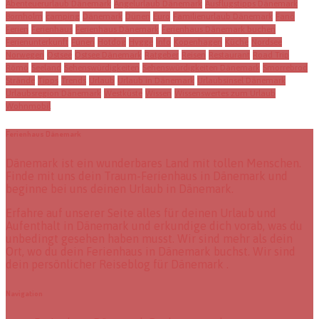
Abenteuerurlaub Dänemark
Angelurlaub Dänemark
Ausflugstipps Dänemark
Bornholm
camping
Dänemark
Dünen
Euro
Familienurlaub Dänemark
Fanö
Ferien
Ferienhaus
Ferienhaus Dänemark
Ferienhaus Dänemark buchen
Ferienunterkunft
Fünen
Hotdog
Hygge
Info
Kopenhagen
Küche
Nordsee
Norwegen
Ostsee
Ostsee Dänemark
Ratgeber
Reisen
Restaurant
Road Trip
Römö
Seeland
Sehenswürdigkeiten
Sehenswürdigkeiten Dänemark
Smorrebrod
Strände
Tipps
Trends
Urlaub
Urlaub in Dänemark
Urlaubsinsel Dänemark
Urlaubsregion Dänemark
Westküste
Wissen
Wissenswertes zum Urlaub
Wohnmobil
Ferienhaus Dänemark
Dänemark ist ein wunderbares Land mit tollen Menschen.
Finde mit uns dein Traum-Ferienhaus in Dänemark und
beginne bei uns deinen Urlaub in Dänemark.
Erfahre auf unserer Seite alles für deinen Urlaub und
Aufenthalt in Dänemark und erkundige dich vorab, was du
unbedingt gesehen haben musst. Wir sind mehr als dein
Ort, wo du dein Ferienhaus in Dänemark buchst. Wir sind
dein persönlicher Reiseblog für Dänemark .
Navigation