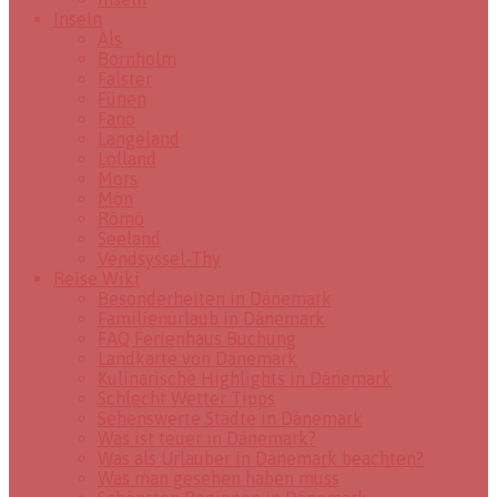
Inseln
Als
Bornholm
Falster
Fünen
Fanö
Langeland
Lolland
Mors
Mön
Römö
Seeland
Vendsyssel-Thy
Reise Wiki
Besonderheiten in Dänemark
Familienurlaub in Dänemark
FAQ Ferienhaus Buchung
Landkarte von Dänemark
Kulinarische Highlights in Dänemark
Schlecht Wetter Tipps
Sehenswerte Städte in Dänemark
Was ist teuer in Dänemark?
Was als Urlauber in Dänemark beachten?
Was man gesehen haben muss