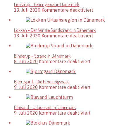
Lønstrup – Feriengebiet in Dänemark
für
13. Juli 2020
Kommentare deaktiviert
Lønstrup
–
Feriengebiet
Lökken – Der feinste Sandstrand in Dänemark
in
für
13. Juli 2020
Kommentare deaktiviert
Dänemark
Lökken
–
Der
Binderup – Strand in Dänemark
feinste
für
8. Juli 2020
Kommentare deaktiviert
Sandstrand
Binderup
in
–
Dänemark
Strand
Bjerregard – Die Erholungsoase
in
für
9. Juli 2020
Kommentare deaktiviert
Dänemark
Bjerregard
–
Die
Blavand – Urlaubsort in Dänemark
Erholungsoase
für
9. Juli 2020
Kommentare deaktiviert
Blavand
–
Urlaubsort