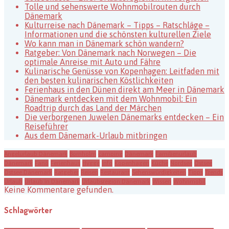
Tolle und sehenswerte Wohnmobilrouten durch
Dänemark
Kulturreise nach Dänemark – Tipps – Ratschläge –
Informationen und die schönsten kulturellen Ziele
Wo kann man in Dänemark schön wandern?
Ratgeber: Von Dänemark nach Norwegen – Die
optimale Anreise mit Auto und Fähre
Kulinarische Genüsse von Kopenhagen: Leitfaden mit
den besten kulinarischen Köstlichkeiten
Ferienhaus in den Dünen direkt am Meer in Dänemark
Dänemark entdecken mit dem Wohnmobil: Ein
Roadtrip durch das Land der Märchen
Die verborgenen Juwelen Dänemarks entdecken – Ein
Reiseführer
Aus dem Dänemark-Urlaub mitbringen
Angelurlaub Dänemark
Bornholm
camping
Dänemark
Familienurlaub
Dänemark
Fanö
Ferienhaus
Hygge
Info
Kopenhagen
Küche
Nordsee
Ostsee
Ostsee Dänemark
Ratgeber
Reisen
Restaurant
Sehenswürdigkeiten
Tipps
Trends
Urlaub
Urlaub in Dänemark
Urlaubsregion Dänemark
Wissen
Wohnmobil
Keine Kommentare gefunden.
Schlagwörter