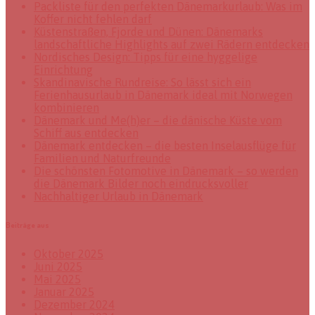
Packliste für den perfekten Dänemarkurlaub: Was im
Koffer nicht fehlen darf
Küstenstraßen, Fjorde und Dünen: Dänemarks
landschaftliche Highlights auf zwei Rädern entdecken
Nordisches Design: Tipps für eine hyggelige
Einrichtung
Skandinavische Rundreise: So lässt sich ein
Ferienhausurlaub in Dänemark ideal mit Norwegen
kombinieren
Dänemark und Me(h)er – die dänische Küste vom
Schiff aus entdecken
Dänemark entdecken – die besten Inselausflüge für
Familien und Naturfreunde
Die schönsten Fotomotive in Dänemark – so werden
die Dänemark Bilder noch eindrucksvoller
Nachhaltiger Urlaub in Dänemark
Beiträge aus
Oktober 2025
Juni 2025
Mai 2025
Januar 2025
Dezember 2024