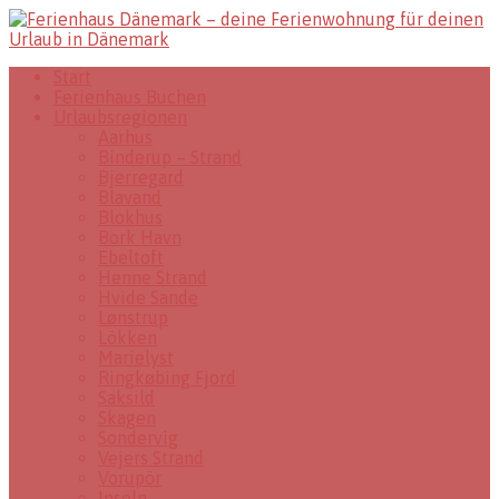
Start
Ferienhaus Buchen
Urlaubsregionen
Aarhus
Binderup – Strand
Bjerregard
Blavand
Blokhus
Bork Havn
Ebeltoft
Henne Strand
Hvide Sande
Lønstrup
Lökken
Marielyst
Ringkøbing Fjord
Saksild
Skagen
Sondervig
Vejers Strand
Vorupör
Inseln