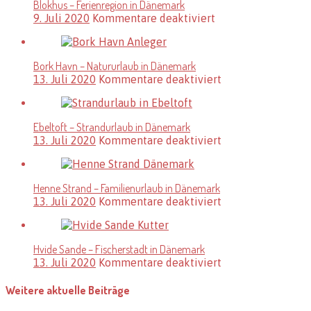
Blokhus – Ferienregion in Dänemark
in
für
9. Juli 2020
Kommentare deaktiviert
Dänemark
Blokhus
–
Ferienregion
Bork Havn – Natururlaub in Dänemark
in
für
13. Juli 2020
Kommentare deaktiviert
Dänemark
Bork
Havn
–
Ebeltoft – Strandurlaub in Dänemark
Natururlaub
für
13. Juli 2020
Kommentare deaktiviert
in
Ebeltoft
Dänemark
–
Strandurlaub
Henne Strand – Familienurlaub in Dänemark
in
für
13. Juli 2020
Kommentare deaktiviert
Dänemark
Henne
Strand
–
Hvide Sande – Fischerstadt in Dänemark
Familienurlaub
für
13. Juli 2020
Kommentare deaktiviert
in
Hvide
Dänemark
Sande
Weitere aktuelle Beiträge
–