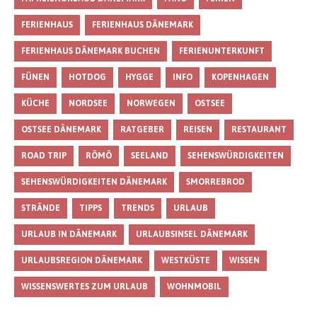
FERIENHAUS
FERIENHAUS DÄNEMARK
FERIENHAUS DÄNEMARK BUCHEN
FERIENUNTERKUNFT
FÜNEN
HOTDOG
HYGGE
INFO
KOPENHAGEN
KÜCHE
NORDSEE
NORWEGEN
OSTSEE
OSTSEE DÄNEMARK
RATGEBER
REISEN
RESTAURANT
ROAD TRIP
RÖMÖ
SEELAND
SEHENSWÜRDIGKEITEN
SEHENSWÜRDIGKEITEN DÄNEMARK
SMORREBROD
STRÄNDE
TIPPS
TRENDS
URLAUB
URLAUB IN DÄNEMARK
URLAUBSINSEL DÄNEMARK
URLAUBSREGION DÄNEMARK
WESTKÜSTE
WISSEN
WISSENSWERTES ZUM URLAUB
WOHNMOBIL