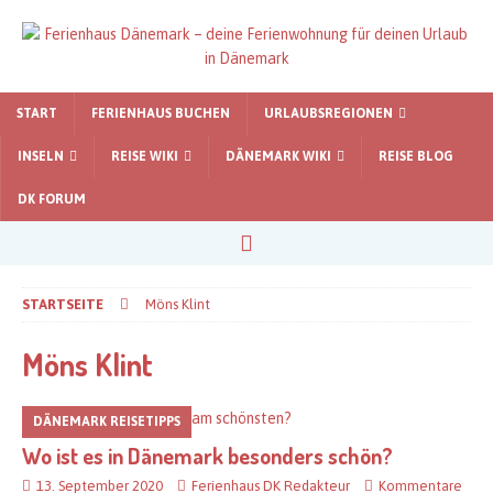
START
FERIENHAUS BUCHEN
URLAUBSREGIONEN
INSELN
REISE WIKI
DÄNEMARK WIKI
REISE BLOG
DK FORUM
STARTSEITE
Möns Klint
Möns Klint
DÄNEMARK REISETIPPS
Wo ist es in Dänemark besonders schön?
13. September 2020
Ferienhaus DK Redakteur
Kommentare