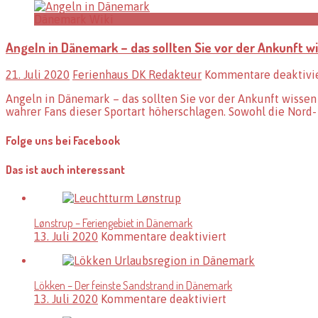
Dänemark Wiki
Angeln in Dänemark – das sollten Sie vor der Ankunft w
21. Juli 2020
Ferienhaus DK Redakteur
Kommentare deaktivi
Angeln in Dänemark – das sollten Sie vor der Ankunft wisse
wahrer Fans dieser Sportart höherschlagen. Sowohl die Nord
Folge uns bei Facebook
Das ist auch interessant
Lønstrup – Feriengebiet in Dänemark
für
13. Juli 2020
Kommentare deaktiviert
Lønstrup
–
Feriengebiet
Lökken – Der feinste Sandstrand in Dänemark
in
für
13. Juli 2020
Kommentare deaktiviert
Dänemark
Lökken