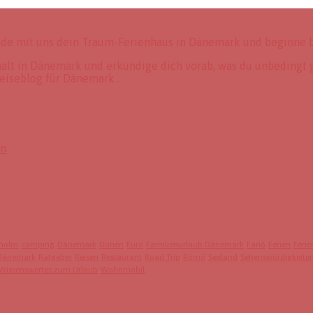
nde mit uns dein Traum-Ferienhaus in Dänemark und beginne b
thalt in Dänemark und erkundige dich vorab, was du unbedingt 
eiseblog für Dänemark .
en
holm
camping
Dänemark
Dünen
Euro
Familienurlaub Dänemark
Fanö
Ferien
Feri
 Dänemark
Ratgeber
Reisen
Restaurant
Road Trip
Römö
Seeland
Sehenswürdigkeite
Wissenswertes zum Urlaub
Wohnmobil