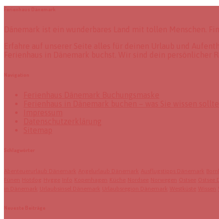
Ferienhaus Dänemark
Dänemark ist ein wunderbares Land mit tollen Menschen. Fi
Erfahre auf unserer Seite alles für deinen Urlaub und Aufen
Ferienhaus in Dänemark buchst. Wir sind dein persönlicher R
Navigation
Ferienhaus Dänemark Buchungsmaske
Ferienhaus in Dänemark buchen – was Sie wissen sollt
Impressum
Datenschutzerklärung
Sitemap
Schlagwörter
Abenteuerurlaub Dänemark
Angelurlaub Dänemark
Ausflugstipps Dänemark
Born
Fünen
Hotdog
Hygge
Info
Kopenhagen
Küche
Nordsee
Norwegen
Ostsee
Ostsee
in Dänemark
Urlaubsinsel Dänemark
Urlaubsregion Dänemark
Westküste
Wissen
Neueste Beiträge