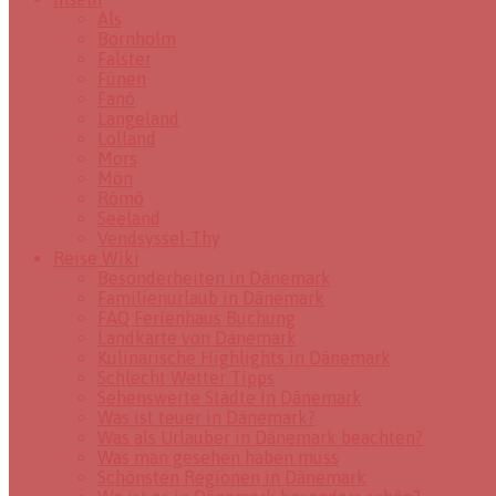
Als
Bornholm
Falster
Fünen
Fanö
Langeland
Lolland
Mors
Mön
Römö
Seeland
Vendsyssel-Thy
Reise Wiki
Besonderheiten in Dänemark
Familienurlaub in Dänemark
FAQ Ferienhaus Buchung
Landkarte von Dänemark
Kulinarische Highlights in Dänemark
Schlecht Wetter Tipps
Sehenswerte Städte in Dänemark
Was ist teuer in Dänemark?
Was als Urlauber in Dänemark beachten?
Was man gesehen haben muss
Schönsten Regionen in Dänemark