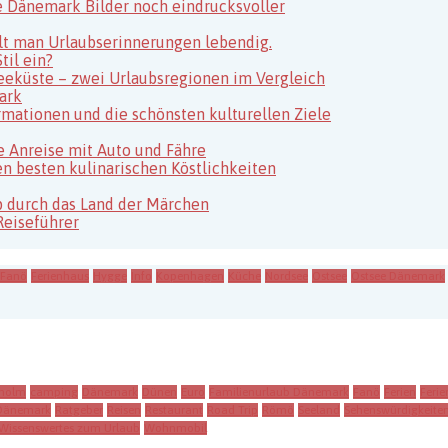
e Dänemark Bilder noch eindrucksvoller
ält man Urlaubserinnerungen lebendig.
il ein?
eeküste – zwei Urlaubsregionen im Vergleich
ark
rmationen und die schönsten kulturellen Ziele
 Anreise mit Auto und Fähre
n besten kulinarischen Köstlichkeiten
 durch das Land der Märchen
Reiseführer
Fanö
Ferienhaus
Hygge
Info
Kopenhagen
Küche
Nordsee
Ostsee
Ostsee Dänemark
holm
camping
Dänemark
Dünen
Euro
Familienurlaub Dänemark
Fanö
Ferien
Feri
 Dänemark
Ratgeber
Reisen
Restaurant
Road Trip
Römö
Seeland
Sehenswürdigkeite
Wissenswertes zum Urlaub
Wohnmobil