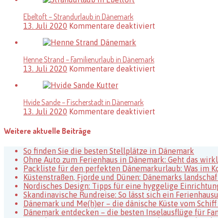
Havn
–
Ebeltoft – Strandurlaub in Dänemark
Natururlaub
für
13. Juli 2020
Kommentare deaktiviert
in
Ebeltoft
Dänemark
–
Strandurlaub
Henne Strand – Familienurlaub in Dänemark
in
für
13. Juli 2020
Kommentare deaktiviert
Dänemark
Henne
Strand
–
Hvide Sande – Fischerstadt in Dänemark
Familienurlaub
für
13. Juli 2020
Kommentare deaktiviert
in
Hvide
Dänemark
Sande
Weitere aktuelle Beiträge
–
Fischerstadt
So finden Sie die besten Stellplätze in Dänemark
in
Ohne Auto zum Ferienhaus in Dänemark: Geht das wirkl
Dänemark
Packliste für den perfekten Dänemarkurlaub: Was im Kof
Küstenstraßen, Fjorde und Dünen: Dänemarks landschaf
Nordisches Design: Tipps für eine hyggelige Einrichtun
Skandinavische Rundreise: So lässt sich ein Ferienha
Dänemark und Me(h)er – die dänische Küste vom Schiff
Dänemark entdecken – die besten Inselausflüge für Fa