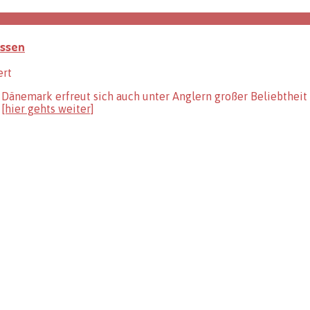
issen
für
ert
Angeln
n Dänemark erfreut sich auch unter Anglern großer Beliebthei
in
-
[hier gehts weiter]
Dänemark
–
das
sollten
Sie
vor
der
Ankunft
wissen