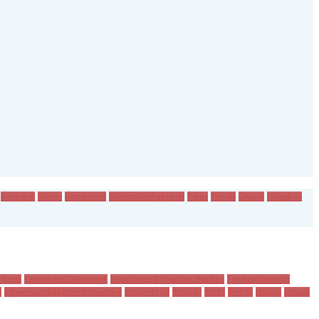
Ratgeber
Reisen
Restaurant
Sehenswürdigkeiten
Tipps
Trends
Urlaub
Urlaub in
enhaus
Ferienhaus Dänemark
Ferienhaus Dänemark buchen
Ferienunterkunft
n
Sehenswürdigkeiten Dänemark
Smorrebrod
Strände
Tipps
Trends
Urlaub
Urlaub