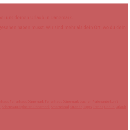
ei uns deinen Urlaub in Dänemark.
gesehen haben musst. Wir sind mehr als dein Ort, wo du dein
enhaus
Ferienhaus Dänemark
Ferienhaus Dänemark buchen
Ferienunterkunft
n
Sehenswürdigkeiten Dänemark
Smorrebrod
Strände
Tipps
Trends
Urlaub
Urlaub