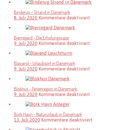
–
Der
Binderup – Strand in Dänemark
feinste
für
8. Juli 2020
Kommentare deaktiviert
Sandstrand
Binderup
in
–
Dänemark
Strand
Bjerregard – Die Erholungsoase
in
für
9. Juli 2020
Kommentare deaktiviert
Dänemark
Bjerregard
–
Die
Blavand – Urlaubsort in Dänemark
Erholungsoase
für
9. Juli 2020
Kommentare deaktiviert
Blavand
–
Urlaubsort
Blokhus – Ferienregion in Dänemark
in
für
9. Juli 2020
Kommentare deaktiviert
Dänemark
Blokhus
–
Ferienregion
Bork Havn – Natururlaub in Dänemark
in
für
13. Juli 2020
Kommentare deaktiviert
Dänemark
Bork