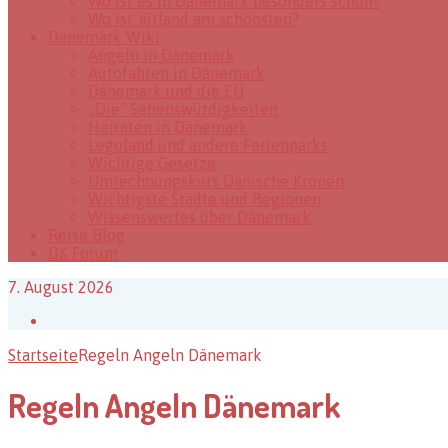
Wo ist es in Dänemark besonders schön?
Wo ist Jütland am schönsten?
Dänemark Wiki
Angeln in Dänemark
Autofahren in Dänemark
Dänemark und die EU
„Die“ Sehenswürdigkeiten
Heiraten in Dänemark
Legoland und andere Ferienparks
Wichtige Gesetze
Umrechnungskurs Dänische Kronen
Wichtigste Städte und Regionen
Wissenswertes über Dänemark
Reise Blog
DK Forum
7. August 2026
Facebook
Startseite
Regeln Angeln Dänemark
Regeln Angeln Dänemark