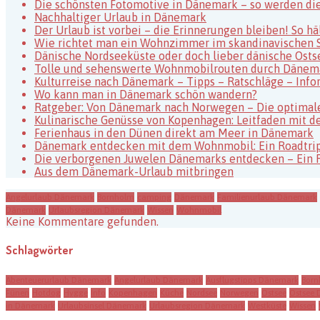
Die schönsten Fotomotive in Dänemark – so werden di
Nachhaltiger Urlaub in Dänemark
Der Urlaub ist vorbei – die Erinnerungen bleiben! So h
Wie richtet man ein Wohnzimmer im skandinavischen St
Dänische Nordseeküste oder doch lieber dänische Osts
Tolle und sehenswerte Wohnmobilrouten durch Dänem
Kulturreise nach Dänemark – Tipps – Ratschläge – Info
Wo kann man in Dänemark schön wandern?
Ratgeber: Von Dänemark nach Norwegen – Die optimale
Kulinarische Genüsse von Kopenhagen: Leitfaden mit de
Ferienhaus in den Dünen direkt am Meer in Dänemark
Dänemark entdecken mit dem Wohnmobil: Ein Roadtrip
Die verborgenen Juwelen Dänemarks entdecken – Ein 
Aus dem Dänemark-Urlaub mitbringen
Angelurlaub Dänemark
Bornholm
camping
Dänemark
Familienurlaub Dänemark
Dänemark
Urlaubsregion Dänemark
Wissen
Wohnmobil
Keine Kommentare gefunden.
Schlagwörter
Abenteuerurlaub Dänemark
Angelurlaub Dänemark
Ausflugstipps Dänemark
Born
Fünen
Hotdog
Hygge
Info
Kopenhagen
Küche
Nordsee
Norwegen
Ostsee
Ostsee
in Dänemark
Urlaubsinsel Dänemark
Urlaubsregion Dänemark
Westküste
Wissen