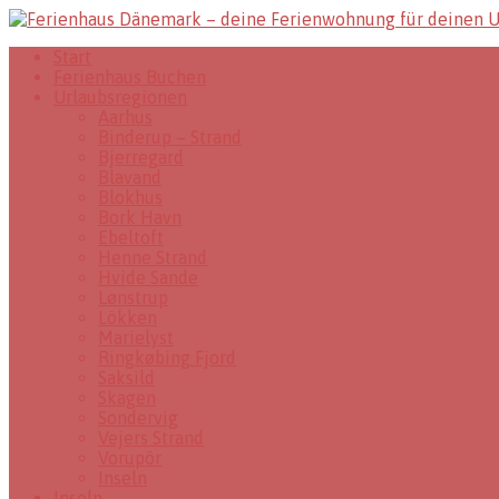
Start
Ferienhaus Buchen
Urlaubsregionen
Aarhus
Binderup – Strand
Bjerregard
Blavand
Blokhus
Bork Havn
Ebeltoft
Henne Strand
Hvide Sande
Lønstrup
Lökken
Marielyst
Ringkøbing Fjord
Saksild
Skagen
Sondervig
Vejers Strand
Vorupör
Inseln
Inseln