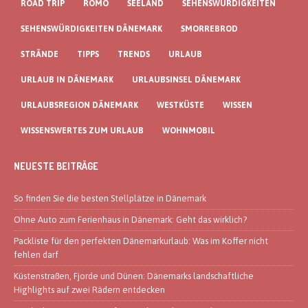
ROAD TRIP
RÖMÖ
SEELAND
SEHENSWÜRDIGKEITEN
SEHENSWÜRDIGKEITEN DÄNEMARK
SMORREBROD
STRÄNDE
TIPPS
TRENDS
URLAUB
URLAUB IN DÄNEMARK
URLAUBSINSEL DÄNEMARK
URLAUBSREGION DÄNEMARK
WESTKÜSTE
WISSEN
WISSENSWERTES ZUM URLAUB
WOHNMOBIL
NEUESTE BEITRÄGE
So finden Sie die besten Stellplätze in Dänemark
Ohne Auto zum Ferienhaus in Dänemark: Geht das wirklich?
Packliste für den perfekten Dänemarkurlaub: Was im Koffer nicht
fehlen darf
Küstenstraßen, Fjorde und Dünen: Dänemarks landschaftliche
Highlights auf zwei Rädern entdecken