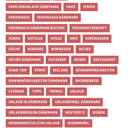
FAMILIENURLAUB DÄNEMARK
FANÖ
FERIEN
FERIENHAUS
FERIENHAUS DÄNEMARK
FERIENHAUS DÄNEMARK BUCHEN
FERIENUNTERKUNFT
FÜNEN
HOTDOG
HYGGE
INFO
KOPENHAGEN
KÜCHE
NORDSEE
NORWEGEN
OSTSEE
OSTSEE DÄNEMARK
RATGEBER
REISEN
RESTAURANT
ROAD TRIP
RÖMÖ
SEELAND
SEHENSWÜRDIGKEITEN
SEHENSWÜRDIGKEITEN DÄNEMARK
SMORREBROD
STRÄNDE
TIPPS
TRENDS
URLAUB
URLAUB IN DÄNEMARK
URLAUBSINSEL DÄNEMARK
URLAUBSREGION DÄNEMARK
WESTKÜSTE
WISSEN
WISSENSWERTES ZUM URLAUB
WOHNMOBIL