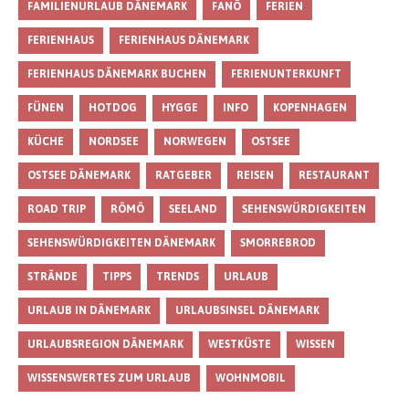
FAMILIENURLAUB DÄNEMARK
FANÖ
FERIEN
FERIENHAUS
FERIENHAUS DÄNEMARK
FERIENHAUS DÄNEMARK BUCHEN
FERIENUNTERKUNFT
FÜNEN
HOTDOG
HYGGE
INFO
KOPENHAGEN
KÜCHE
NORDSEE
NORWEGEN
OSTSEE
OSTSEE DÄNEMARK
RATGEBER
REISEN
RESTAURANT
ROAD TRIP
RÖMÖ
SEELAND
SEHENSWÜRDIGKEITEN
SEHENSWÜRDIGKEITEN DÄNEMARK
SMORREBROD
STRÄNDE
TIPPS
TRENDS
URLAUB
URLAUB IN DÄNEMARK
URLAUBSINSEL DÄNEMARK
URLAUBSREGION DÄNEMARK
WESTKÜSTE
WISSEN
WISSENSWERTES ZUM URLAUB
WOHNMOBIL