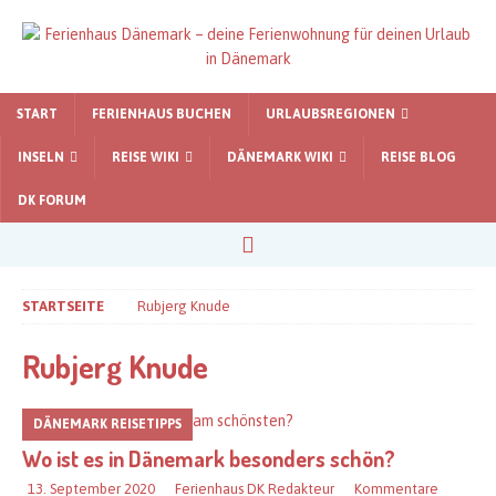
START
FERIENHAUS BUCHEN
URLAUBSREGIONEN
INSELN
REISE WIKI
DÄNEMARK WIKI
REISE BLOG
DK FORUM
STARTSEITE
Rubjerg Knude
Rubjerg Knude
DÄNEMARK REISETIPPS
Wo ist es in Dänemark besonders schön?
13. September 2020
Ferienhaus DK Redakteur
Kommentare