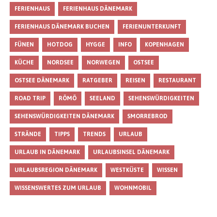
FERIENHAUS
FERIENHAUS DÄNEMARK
FERIENHAUS DÄNEMARK BUCHEN
FERIENUNTERKUNFT
FÜNEN
HOTDOG
HYGGE
INFO
KOPENHAGEN
KÜCHE
NORDSEE
NORWEGEN
OSTSEE
OSTSEE DÄNEMARK
RATGEBER
REISEN
RESTAURANT
ROAD TRIP
RÖMÖ
SEELAND
SEHENSWÜRDIGKEITEN
SEHENSWÜRDIGKEITEN DÄNEMARK
SMORREBROD
STRÄNDE
TIPPS
TRENDS
URLAUB
URLAUB IN DÄNEMARK
URLAUBSINSEL DÄNEMARK
URLAUBSREGION DÄNEMARK
WESTKÜSTE
WISSEN
WISSENSWERTES ZUM URLAUB
WOHNMOBIL