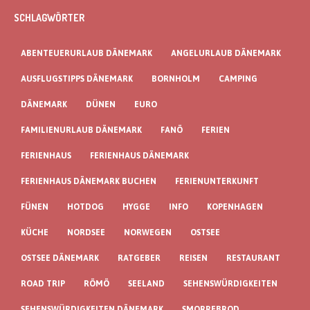
SCHLAGWÖRTER
ABENTEUERURLAUB DÄNEMARK
ANGELURLAUB DÄNEMARK
AUSFLUGSTIPPS DÄNEMARK
BORNHOLM
CAMPING
DÄNEMARK
DÜNEN
EURO
FAMILIENURLAUB DÄNEMARK
FANÖ
FERIEN
FERIENHAUS
FERIENHAUS DÄNEMARK
FERIENHAUS DÄNEMARK BUCHEN
FERIENUNTERKUNFT
FÜNEN
HOTDOG
HYGGE
INFO
KOPENHAGEN
KÜCHE
NORDSEE
NORWEGEN
OSTSEE
OSTSEE DÄNEMARK
RATGEBER
REISEN
RESTAURANT
ROAD TRIP
RÖMÖ
SEELAND
SEHENSWÜRDIGKEITEN
SEHENSWÜRDIGKEITEN DÄNEMARK
SMORREBROD