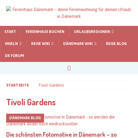
START
FERIENHAUS BUCHEN
URLAUBSREGIONEN
INSELN
REISE WIKI
DÄNEMARK WIKI
REISE BLOG
DK FORUM
STARTSEITE
Tivoli Gardens
Tivoli Gardens
DÄNEMARK BLOG
Die schönsten Fotomotive in Dänemark – so