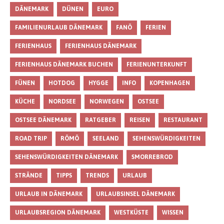
DÄNEMARK
DÜNEN
EURO
FAMILIENURLAUB DÄNEMARK
FANÖ
FERIEN
FERIENHAUS
FERIENHAUS DÄNEMARK
FERIENHAUS DÄNEMARK BUCHEN
FERIENUNTERKUNFT
FÜNEN
HOTDOG
HYGGE
INFO
KOPENHAGEN
KÜCHE
NORDSEE
NORWEGEN
OSTSEE
OSTSEE DÄNEMARK
RATGEBER
REISEN
RESTAURANT
ROAD TRIP
RÖMÖ
SEELAND
SEHENSWÜRDIGKEITEN
SEHENSWÜRDIGKEITEN DÄNEMARK
SMORREBROD
STRÄNDE
TIPPS
TRENDS
URLAUB
URLAUB IN DÄNEMARK
URLAUBSINSEL DÄNEMARK
URLAUBSREGION DÄNEMARK
WESTKÜSTE
WISSEN