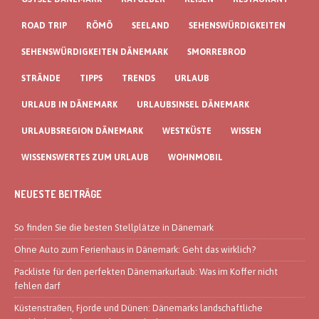
ROAD TRIP
RÖMÖ
SEELAND
SEHENSWÜRDIGKEITEN
SEHENSWÜRDIGKEITEN DÄNEMARK
SMORREBROD
STRÄNDE
TIPPS
TRENDS
URLAUB
URLAUB IN DÄNEMARK
URLAUBSINSEL DÄNEMARK
URLAUBSREGION DÄNEMARK
WESTKÜSTE
WISSEN
WISSENSWERTES ZUM URLAUB
WOHNMOBIL
NEUESTE BEITRÄGE
So finden Sie die besten Stellplätze in Dänemark
Ohne Auto zum Ferienhaus in Dänemark: Geht das wirklich?
Packliste für den perfekten Dänemarkurlaub: Was im Koffer nicht
fehlen darf
Küstenstraßen, Fjorde und Dünen: Dänemarks landschaftliche