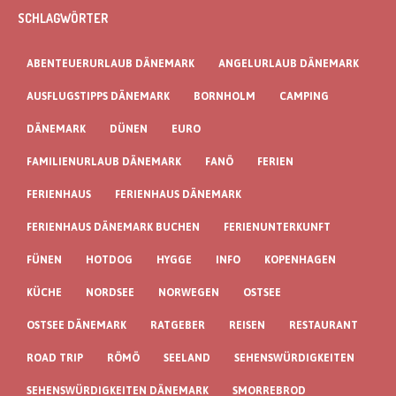
SCHLAGWÖRTER
ABENTEUERURLAUB DÄNEMARK
ANGELURLAUB DÄNEMARK
AUSFLUGSTIPPS DÄNEMARK
BORNHOLM
CAMPING
DÄNEMARK
DÜNEN
EURO
FAMILIENURLAUB DÄNEMARK
FANÖ
FERIEN
FERIENHAUS
FERIENHAUS DÄNEMARK
FERIENHAUS DÄNEMARK BUCHEN
FERIENUNTERKUNFT
FÜNEN
HOTDOG
HYGGE
INFO
KOPENHAGEN
KÜCHE
NORDSEE
NORWEGEN
OSTSEE
OSTSEE DÄNEMARK
RATGEBER
REISEN
RESTAURANT
ROAD TRIP
RÖMÖ
SEELAND
SEHENSWÜRDIGKEITEN
SEHENSWÜRDIGKEITEN DÄNEMARK
SMORREBROD