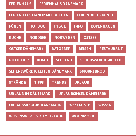
FERIENHAUS
FERIENHAUS DÄNEMARK
FERIENHAUS DÄNEMARK BUCHEN
FERIENUNTERKUNFT
FÜNEN
HOTDOG
HYGGE
INFO
KOPENHAGEN
KÜCHE
NORDSEE
NORWEGEN
OSTSEE
OSTSEE DÄNEMARK
RATGEBER
REISEN
RESTAURANT
ROAD TRIP
RÖMÖ
SEELAND
SEHENSWÜRDIGKEITEN
SEHENSWÜRDIGKEITEN DÄNEMARK
SMORREBROD
STRÄNDE
TIPPS
TRENDS
URLAUB
URLAUB IN DÄNEMARK
URLAUBSINSEL DÄNEMARK
URLAUBSREGION DÄNEMARK
WESTKÜSTE
WISSEN
WISSENSWERTES ZUM URLAUB
WOHNMOBIL