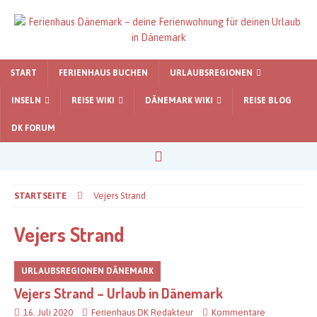
START
FERIENHAUS BUCHEN
URLAUBSREGIONEN
INSELN
REISE WIKI
DÄNEMARK WIKI
REISE BLOG
DK FORUM
STARTSEITE
Vejers Strand
Vejers Strand
URLAUBSREGIONEN DÄNEMARK
Vejers Strand – Urlaub in Dänemark
16. Juli 2020
Ferienhaus DK Redakteur
Kommentare