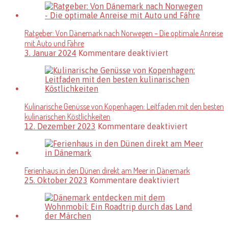
kann
–
man
Informationen
in
und
Ratgeber: Von Dänemark nach Norwegen – Die optimale Anreise
Dänemark
die
mit Auto und Fähre
schön
schönsten
wandern?
für
3. Januar 2024
Kommentare deaktiviert
kulturellen
Ratgeber:
Ziele
Von
Dänemark
nach
Norwegen
Kulinarische Genüsse von Kopenhagen: Leitfaden mit den besten
–
kulinarischen Köstlichkeiten
Die
optimale
für
12. Dezember 2023
Kommentare deaktiviert
Anreise
Kulinarisc
mit
Genüsse
Auto
von
und
Kopenhage
Ferienhaus in den Dünen direkt am Meer in Dänemark
Fähre
Leitfaden
für
25. Oktober 2023
Kommentare deaktiviert
mit
Ferienhaus
den
in
besten
den
kulinarisc
Dünen
Köstlichke
direkt