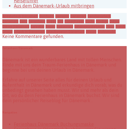
Reiseführer
Aus dem Dänemark-Urlaub mitbringen
Angelurlaub Dänemark
Bornholm
camping
Dänemark
Familienurlaub
Dänemark
Fanö
Ferienhaus
Hygge
Info
Kopenhagen
Küche
Nordsee
Ostsee
Ostsee Dänemark
Ratgeber
Reisen
Restaurant
Sehenswürdigkeiten
Tipps
Trends
Urlaub
Urlaub in Dänemark
Urlaubsregion Dänemark
Wissen
Wohnmobil
Keine Kommentare gefunden.
Ferienhaus Dänemark
Dänemark ist ein wunderbares Land mit tollen Menschen.
Finde mit uns dein Traum-Ferienhaus in Dänemark und
beginne bei uns deinen Urlaub in Dänemark.
Erfahre auf unserer Seite alles für deinen Urlaub und
Aufenthalt in Dänemark und erkundige dich vorab, was du
unbedingt gesehen haben musst. Wir sind mehr als dein
Ort, wo du dein Ferienhaus in Dänemark buchst. Wir sind
dein persönlicher Reiseblog für Dänemark .
Navigation
Ferienhaus Dänemark Buchungsmaske