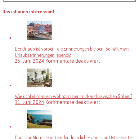
Das ist auch interessant
Der Urlaub ist vorbei – die Erinnerungen bleiben! So hält man
Urlaubserinnerungen lebendig.
für
26. Juni 2024
Kommentare deaktiviert
Der
Urlaub
ist
vorbei
–
die
Wie richtet man ein Wohnzimmer im skandinavischen Stil ein?
Erinnerungen
für
11. Juni 2024
Kommentare deaktiviert
bleiben!
Wie
So
richtet
hält
man
man
ein
Urlaubserinneru
Wohnzimmer
lebendig.
im
Dänische Nordseeküste oder doch lieber dänische Ostseeküste –