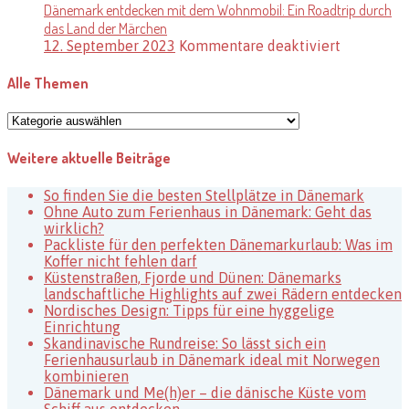
Dänemark entdecken mit dem Wohnmobil: Ein Roadtrip durch
am
das Land der Märchen
Meer
in
für
12. September 2023
Kommentare deaktiviert
Dänemark
Dänemark
entdecke
Alle Themen
mit
dem
Alle
Wohnmobi
Themen
Ein
Weitere aktuelle Beiträge
Roadtrip
durch
das
So finden Sie die besten Stellplätze in Dänemark
Land
Ohne Auto zum Ferienhaus in Dänemark: Geht das
der
wirklich?
Märchen
Packliste für den perfekten Dänemarkurlaub: Was im
Koffer nicht fehlen darf
Küstenstraßen, Fjorde und Dünen: Dänemarks
landschaftliche Highlights auf zwei Rädern entdecken
Nordisches Design: Tipps für eine hyggelige
Einrichtung
Skandinavische Rundreise: So lässt sich ein
Ferienhausurlaub in Dänemark ideal mit Norwegen
kombinieren
Dänemark und Me(h)er – die dänische Küste vom
Schiff aus entdecken