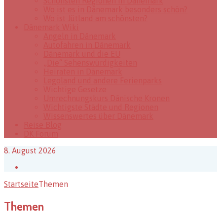
Schönsten Regionen in Dänemark
Wo ist es in Dänemark besonders schön?
Wo ist Jütland am schönsten?
Dänemark Wiki
Angeln in Dänemark
Autofahren in Dänemark
Dänemark und die EU
„Die“ Sehenswürdigkeiten
Heiraten in Dänemark
Legoland und andere Ferienparks
Wichtige Gesetze
Umrechnungskurs Dänische Kronen
Wichtigste Städte und Regionen
Wissenswertes über Dänemark
Reise Blog
DK Forum
8. August 2026
Facebook
Startseite
Themen
Themen