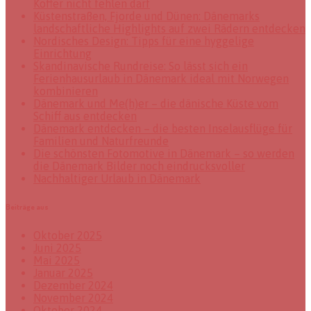
Koffer nicht fehlen darf
Küstenstraßen, Fjorde und Dünen: Dänemarks
landschaftliche Highlights auf zwei Rädern entdecken
Nordisches Design: Tipps für eine hyggelige
Einrichtung
Skandinavische Rundreise: So lässt sich ein
Ferienhausurlaub in Dänemark ideal mit Norwegen
kombinieren
Dänemark und Me(h)er – die dänische Küste vom
Schiff aus entdecken
Dänemark entdecken – die besten Inselausflüge für
Familien und Naturfreunde
Die schönsten Fotomotive in Dänemark – so werden
die Dänemark Bilder noch eindrucksvoller
Nachhaltiger Urlaub in Dänemark
Beiträge aus
Oktober 2025
Juni 2025
Mai 2025
Januar 2025
Dezember 2024
November 2024
Oktober 2024