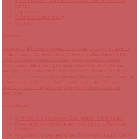
Ferienhaus in Dänemark buchen – was Sie wissen
sollten
Impressum
Datenschutzerklärung
Sitemap
Schlagwörter
Abenteuerurlaub Dänemark
Angelurlaub Dänemark
Ausflugstipps Dänemark
Bornholm
camping
Dänemark
Dünen
Euro
Familienurlaub Dänemark
Fanö
Ferien
Ferienhaus
Ferienhaus Dänemark
Ferienhaus Dänemark buchen
Ferienunterkunft
Fünen
Hotdog
Hygge
Info
Kopenhagen
Küche
Nordsee
Norwegen
Ostsee
Ostsee Dänemark
Ratgeber
Reisen
Restaurant
Road Trip
Römö
Seeland
Sehenswürdigkeiten
Sehenswürdigkeiten Dänemark
Smorrebrod
Strände
Tipps
Trends
Urlaub
Urlaub in Dänemark
Urlaubsinsel Dänemark
Urlaubsregion Dänemark
Westküste
Wissen
Wissenswertes zum Urlaub
Wohnmobil
Neueste Beiträge
So finden Sie die besten Stellplätze in Dänemark
Ohne Auto zum Ferienhaus in Dänemark: Geht das
wirklich?
Packliste für den perfekten Dänemarkurlaub: Was im