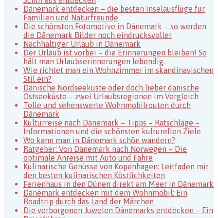
Dänemark entdecken – die besten Inselausflüge für
Familien und Naturfreunde
Die schönsten Fotomotive in Dänemark – so werden
die Dänemark Bilder noch eindrucksvoller
Nachhaltiger Urlaub in Dänemark
Der Urlaub ist vorbei – die Erinnerungen bleiben! So
hält man Urlaubserinnerungen lebendig.
Wie richtet man ein Wohnzimmer im skandinavischen
Stil ein?
Dänische Nordseeküste oder doch lieber dänische
Ostseeküste – zwei Urlaubsregionen im Vergleich
Tolle und sehenswerte Wohnmobilrouten durch
Dänemark
Kulturreise nach Dänemark – Tipps – Ratschläge –
Informationen und die schönsten kulturellen Ziele
Wo kann man in Dänemark schön wandern?
Ratgeber: Von Dänemark nach Norwegen – Die
optimale Anreise mit Auto und Fähre
Kulinarische Genüsse von Kopenhagen: Leitfaden mit
den besten kulinarischen Köstlichkeiten
Ferienhaus in den Dünen direkt am Meer in Dänemark
Dänemark entdecken mit dem Wohnmobil: Ein
Roadtrip durch das Land der Märchen
Die verborgenen Juwelen Dänemarks entdecken – Ein