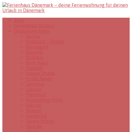
Start
Ferienhaus Buchen
Urlaubsregionen
Aarhus
Binderup – Strand
Bjerregard
Blavand
Blokhus
Bork Havn
Ebeltoft
Henne Strand
Hvide Sande
Lønstrup
Lökken
Marielyst
Ringkøbing Fjord
Saksild
Skagen
Sondervig
Vejers Strand
Vorupör
Inseln