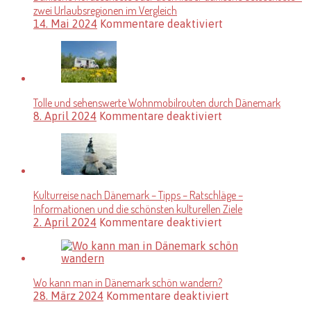
skandinavischen
zwei Urlaubsregionen im Vergleich
Stil
für
14. Mai 2024
Kommentare deaktiviert
ein?
Dänische
Nordseeküste
oder
doch
lieber
dänische
Tolle und sehenswerte Wohnmobilrouten durch Dänemark
Ostseeküste
für
8. April 2024
Kommentare deaktiviert
–
Tolle
zwei
und
Urlaubsregionen
sehenswerte
im
Wohnmobilroute
Vergleich
durch
Dänemark
Kulturreise nach Dänemark – Tipps – Ratschläge –
Informationen und die schönsten kulturellen Ziele
für
2. April 2024
Kommentare deaktiviert
Kulturreise
nach
Dänemark
–
Wo kann man in Dänemark schön wandern?
Tipps
für
28. März 2024
Kommentare deaktiviert
–
Wo
Ratschläge