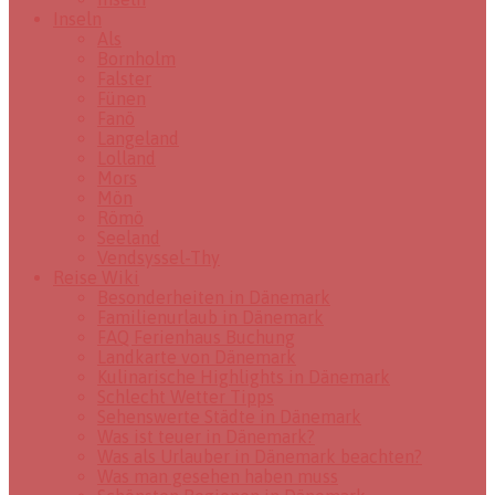
Inseln
Als
Bornholm
Falster
Fünen
Fanö
Langeland
Lolland
Mors
Mön
Römö
Seeland
Vendsyssel-Thy
Reise Wiki
Besonderheiten in Dänemark
Familienurlaub in Dänemark
FAQ Ferienhaus Buchung
Landkarte von Dänemark
Kulinarische Highlights in Dänemark
Schlecht Wetter Tipps
Sehenswerte Städte in Dänemark
Was ist teuer in Dänemark?
Was als Urlauber in Dänemark beachten?
Was man gesehen haben muss