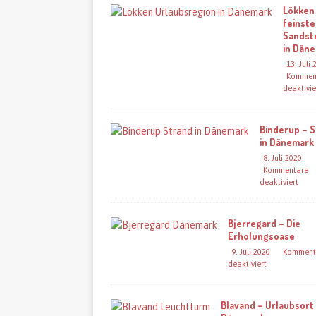
Lökken
feinste
Sandst
in Dän
13. Juli
Kommen
deaktivie
Binderup – 
in Dänemark
8. Juli 2020
Kommentare
deaktiviert
Bjerregard – Die
Erholungsoase
9. Juli 2020
Komment
deaktiviert
Blavand – Urlaubsort 