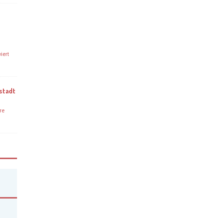
iert
stadt
re