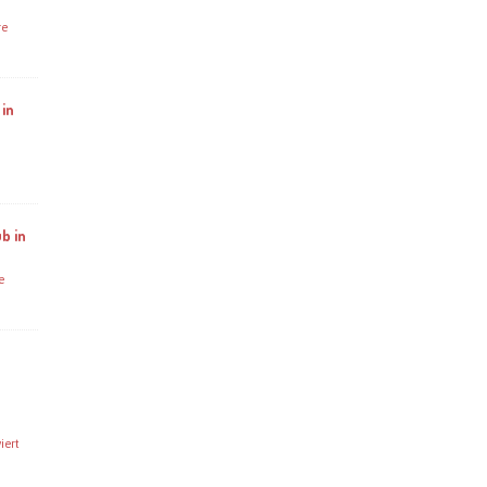
re
 in
b in
e
iert