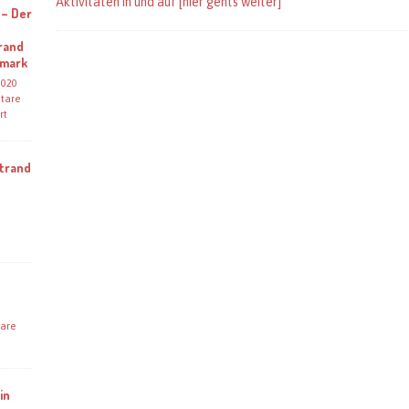
Aktivitäten in und auf
[hier gehts weiter]
 – Der
rand
emark
 2020
tare
rt
Strand
are
in