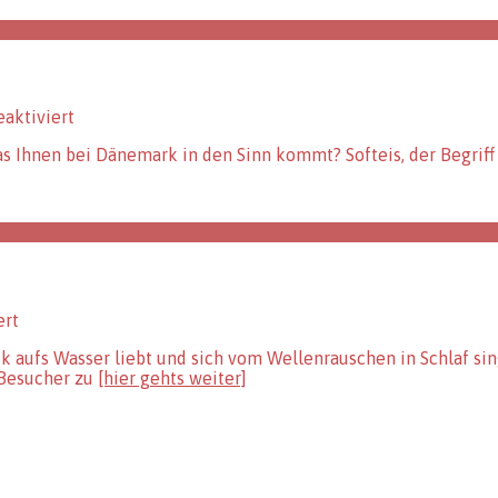
für
aktiviert
Urlaub
as Ihnen bei Dänemark in den Sinn kommt? Softeis, der Begrif
im
Zeichen
der
rot-
weißen
Fahne
für
ert
Henne
 aufs Wasser liebt und sich vom Wellenrauschen in Schlaf si
Strand
 Besucher zu
[hier gehts weiter]
–
Familienurlaub
in
Dänemark