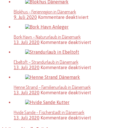
–
Urlaubsort
Blokhus – Ferienregion in Dänemark
in
für
9. Juli 2020
Kommentare deaktiviert
Dänemark
Blokhus
–
Ferienregion
Bork Havn – Natururlaub in Dänemark
in
für
13. Juli 2020
Kommentare deaktiviert
Dänemark
Bork
Havn
–
Ebeltoft – Strandurlaub in Dänemark
Natururlaub
für
13. Juli 2020
Kommentare deaktiviert
in
Ebeltoft
Dänemark
–
Strandurlaub
Henne Strand – Familienurlaub in Dänemark
in
für
13. Juli 2020
Kommentare deaktiviert
Dänemark
Henne
Strand
–
Hvide Sande – Fischerstadt in Dänemark
Familienurlaub
für
13. Juli 2020
Kommentare deaktiviert
in
Hvide
Dänemark
Sande