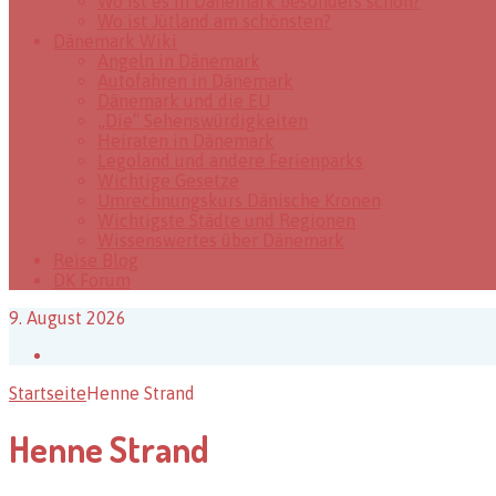
Wo ist es in Dänemark besonders schön?
Wo ist Jütland am schönsten?
Dänemark Wiki
Angeln in Dänemark
Autofahren in Dänemark
Dänemark und die EU
„Die“ Sehenswürdigkeiten
Heiraten in Dänemark
Legoland und andere Ferienparks
Wichtige Gesetze
Umrechnungskurs Dänische Kronen
Wichtigste Städte und Regionen
Wissenswertes über Dänemark
Reise Blog
DK Forum
9. August 2026
Facebook
Startseite
Henne Strand
Henne Strand