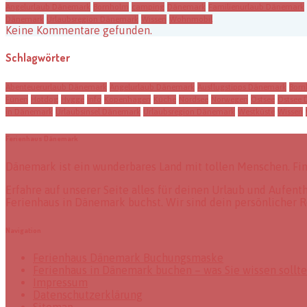
Angelurlaub Dänemark
Bornholm
camping
Dänemark
Familienurlaub Dänemark
Dänemark
Urlaubsregion Dänemark
Wissen
Wohnmobil
Keine Kommentare gefunden.
Schlagwörter
Abenteuerurlaub Dänemark
Angelurlaub Dänemark
Ausflugstipps Dänemark
Born
Fünen
Hotdog
Hygge
Info
Kopenhagen
Küche
Nordsee
Norwegen
Ostsee
Ostsee
in Dänemark
Urlaubsinsel Dänemark
Urlaubsregion Dänemark
Westküste
Wissen
Ferienhaus Dänemark
Dänemark ist ein wunderbares Land mit tollen Menschen. Fi
Erfahre auf unserer Seite alles für deinen Urlaub und Aufen
Ferienhaus in Dänemark buchst. Wir sind dein persönlicher R
Navigation
Ferienhaus Dänemark Buchungsmaske
Ferienhaus in Dänemark buchen – was Sie wissen sollt
Impressum
Datenschutzerklärung