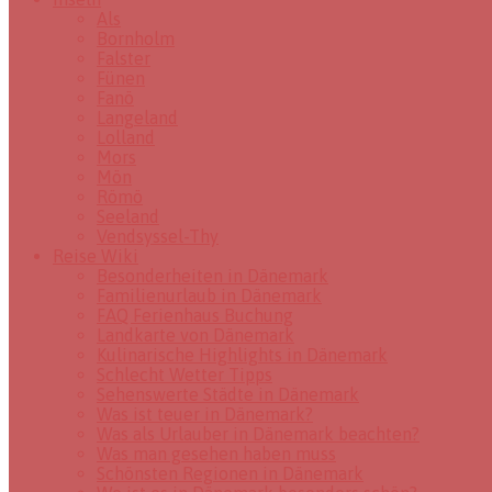
Als
Bornholm
Falster
Fünen
Fanö
Langeland
Lolland
Mors
Mön
Römö
Seeland
Vendsyssel-Thy
Reise Wiki
Besonderheiten in Dänemark
Familienurlaub in Dänemark
FAQ Ferienhaus Buchung
Landkarte von Dänemark
Kulinarische Highlights in Dänemark
Schlecht Wetter Tipps
Sehenswerte Städte in Dänemark
Was ist teuer in Dänemark?
Was als Urlauber in Dänemark beachten?
Was man gesehen haben muss
Schönsten Regionen in Dänemark