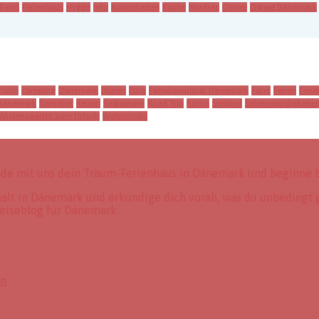
Fanö
Ferienhaus
Hygge
Info
Kopenhagen
Küche
Nordsee
Ostsee
Ostsee Dänemark
holm
camping
Dänemark
Dünen
Euro
Familienurlaub Dänemark
Fanö
Ferien
Feri
 Dänemark
Ratgeber
Reisen
Restaurant
Road Trip
Römö
Seeland
Sehenswürdigkeite
Wissenswertes zum Urlaub
Wohnmobil
nde mit uns dein Traum-Ferienhaus in Dänemark und beginne b
thalt in Dänemark und erkundige dich vorab, was du unbedingt 
eiseblog für Dänemark .
en