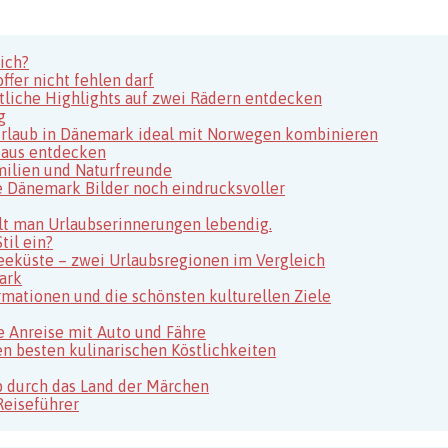
ich?
fer nicht fehlen darf
tliche Highlights auf zwei Rädern entdecken
g
usurlaub in Dänemark ideal mit Norwegen kombinieren
 aus entdecken
milien und Naturfreunde
e Dänemark Bilder noch eindrucksvoller
ält man Urlaubserinnerungen lebendig.
il ein?
eeküste – zwei Urlaubsregionen im Vergleich
ark
rmationen und die schönsten kulturellen Ziele
 Anreise mit Auto und Fähre
n besten kulinarischen Köstlichkeiten
 durch das Land der Märchen
Reiseführer