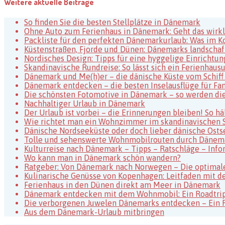
Weitere aktuelle Beiträge
–
Fischerstadt
So finden Sie die besten Stellplätze in Dänemark
in
Ohne Auto zum Ferienhaus in Dänemark: Geht das wirkl
Dänemark
Packliste für den perfekten Dänemarkurlaub: Was im Kof
Küstenstraßen, Fjorde und Dünen: Dänemarks landschaf
Nordisches Design: Tipps für eine hyggelige Einrichtun
Skandinavische Rundreise: So lässt sich ein Ferienha
Dänemark und Me(h)er – die dänische Küste vom Schiff
Dänemark entdecken – die besten Inselausflüge für Fa
Die schönsten Fotomotive in Dänemark – so werden di
Nachhaltiger Urlaub in Dänemark
Der Urlaub ist vorbei – die Erinnerungen bleiben! So h
Wie richtet man ein Wohnzimmer im skandinavischen St
Dänische Nordseeküste oder doch lieber dänische Osts
Tolle und sehenswerte Wohnmobilrouten durch Dänem
Kulturreise nach Dänemark – Tipps – Ratschläge – Info
Wo kann man in Dänemark schön wandern?
Ratgeber: Von Dänemark nach Norwegen – Die optimale
Kulinarische Genüsse von Kopenhagen: Leitfaden mit de
Ferienhaus in den Dünen direkt am Meer in Dänemark
Dänemark entdecken mit dem Wohnmobil: Ein Roadtrip
Die verborgenen Juwelen Dänemarks entdecken – Ein 
Aus dem Dänemark-Urlaub mitbringen