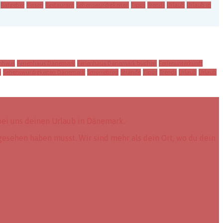
Ratgeber
Reisen
Restaurant
Sehenswürdigkeiten
Tipps
Trends
Urlaub
Urlaub in
enhaus
Ferienhaus Dänemark
Ferienhaus Dänemark buchen
Ferienunterkunft
n
Sehenswürdigkeiten Dänemark
Smorrebrod
Strände
Tipps
Trends
Urlaub
Urlaub
ei uns deinen Urlaub in Dänemark.
gesehen haben musst. Wir sind mehr als dein Ort, wo du dein