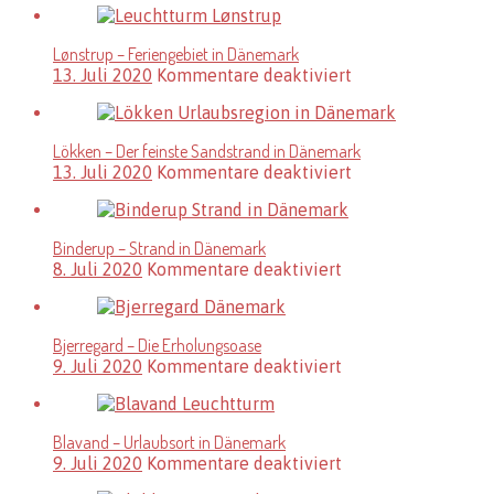
Lønstrup – Feriengebiet in Dänemark
für
13. Juli 2020
Kommentare deaktiviert
Lønstrup
–
Feriengebiet
Lökken – Der feinste Sandstrand in Dänemark
in
für
13. Juli 2020
Kommentare deaktiviert
Dänemark
Lökken
–
Der
Binderup – Strand in Dänemark
feinste
für
8. Juli 2020
Kommentare deaktiviert
Sandstrand
Binderup
in
–
Dänemark
Strand
Bjerregard – Die Erholungsoase
in
für
9. Juli 2020
Kommentare deaktiviert
Dänemark
Bjerregard
–
Die
Blavand – Urlaubsort in Dänemark
Erholungsoase
für
9. Juli 2020
Kommentare deaktiviert
Blavand