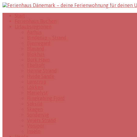
Start
Ferienhaus Buchen
Urlaubsregionen
Aarhus
Binderup – Strand
Bjerregard
Blavand
Blokhus
Bork Havn
Ebeltoft
Henne Strand
Hvide Sande
Lønstrup
Lökken
Marielyst
Ringkøbing Fjord
Saksild
Skagen
Sondervig
Vejers Strand
Vorupör
Inseln
Inseln