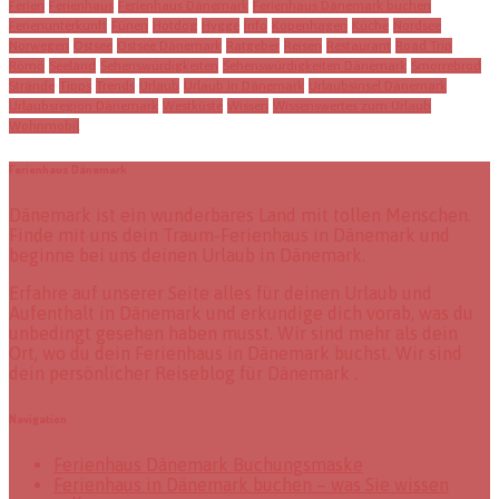
Ferien
Ferienhaus
Ferienhaus Dänemark
Ferienhaus Dänemark buchen
Ferienunterkunft
Fünen
Hotdog
Hygge
Info
Kopenhagen
Küche
Nordsee
Norwegen
Ostsee
Ostsee Dänemark
Ratgeber
Reisen
Restaurant
Road Trip
Römö
Seeland
Sehenswürdigkeiten
Sehenswürdigkeiten Dänemark
Smorrebrod
Strände
Tipps
Trends
Urlaub
Urlaub in Dänemark
Urlaubsinsel Dänemark
Urlaubsregion Dänemark
Westküste
Wissen
Wissenswertes zum Urlaub
Wohnmobil
Ferienhaus Dänemark
Dänemark ist ein wunderbares Land mit tollen Menschen.
Finde mit uns dein Traum-Ferienhaus in Dänemark und
beginne bei uns deinen Urlaub in Dänemark.
Erfahre auf unserer Seite alles für deinen Urlaub und
Aufenthalt in Dänemark und erkundige dich vorab, was du
unbedingt gesehen haben musst. Wir sind mehr als dein
Ort, wo du dein Ferienhaus in Dänemark buchst. Wir sind
dein persönlicher Reiseblog für Dänemark .
Navigation
Ferienhaus Dänemark Buchungsmaske
Ferienhaus in Dänemark buchen – was Sie wissen