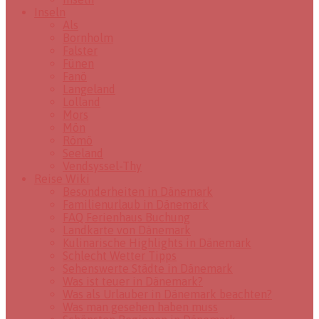
Inseln
Als
Bornholm
Falster
Fünen
Fanö
Langeland
Lolland
Mors
Mön
Römö
Seeland
Vendsyssel-Thy
Reise Wiki
Besonderheiten in Dänemark
Familienurlaub in Dänemark
FAQ Ferienhaus Buchung
Landkarte von Dänemark
Kulinarische Highlights in Dänemark
Schlecht Wetter Tipps
Sehenswerte Städte in Dänemark
Was ist teuer in Dänemark?
Was als Urlauber in Dänemark beachten?
Was man gesehen haben muss