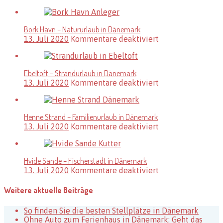
Blokhus
–
Ferienregion
Bork Havn – Natururlaub in Dänemark
in
für
13. Juli 2020
Kommentare deaktiviert
Dänemark
Bork
Havn
–
Ebeltoft – Strandurlaub in Dänemark
Natururlaub
für
13. Juli 2020
Kommentare deaktiviert
in
Ebeltoft
Dänemark
–
Strandurlaub
Henne Strand – Familienurlaub in Dänemark
in
für
13. Juli 2020
Kommentare deaktiviert
Dänemark
Henne
Strand
–
Hvide Sande – Fischerstadt in Dänemark
Familienurlaub
für
13. Juli 2020
Kommentare deaktiviert
in
Hvide
Dänemark
Sande
Weitere aktuelle Beiträge
–
Fischerstadt
So finden Sie die besten Stellplätze in Dänemark
in
Ohne Auto zum Ferienhaus in Dänemark: Geht das