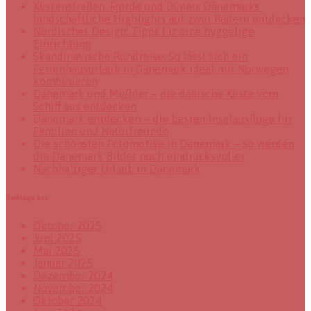
Küstenstraßen, Fjorde und Dünen: Dänemarks
landschaftliche Highlights auf zwei Rädern entdecken
Nordisches Design: Tipps für eine hyggelige
Einrichtung
Skandinavische Rundreise: So lässt sich ein
Ferienhausurlaub in Dänemark ideal mit Norwegen
kombinieren
Dänemark und Me(h)er – die dänische Küste vom
Schiff aus entdecken
Dänemark entdecken – die besten Inselausflüge für
Familien und Naturfreunde
Die schönsten Fotomotive in Dänemark – so werden
die Dänemark Bilder noch eindrucksvoller
Nachhaltiger Urlaub in Dänemark
Beiträge aus
Oktober 2025
Juni 2025
Mai 2025
Januar 2025
Dezember 2024
November 2024
Oktober 2024