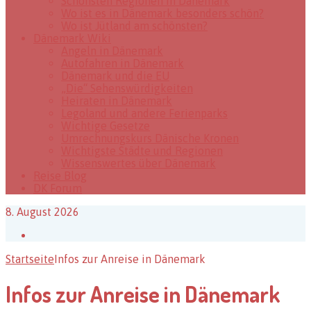
Schönsten Regionen in Dänemark
Wo ist es in Dänemark besonders schön?
Wo ist Jütland am schönsten?
Dänemark Wiki
Angeln in Dänemark
Autofahren in Dänemark
Dänemark und die EU
„Die“ Sehenswürdigkeiten
Heiraten in Dänemark
Legoland und andere Ferienparks
Wichtige Gesetze
Umrechnungskurs Dänische Kronen
Wichtigste Städte und Regionen
Wissenswertes über Dänemark
Reise Blog
DK Forum
8. August 2026
Facebook
Startseite
Infos zur Anreise in Dänemark
Infos zur Anreise in Dänemark