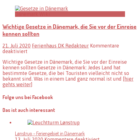
Dänemark Wiki
Wichtige Gesetze in Dänemark, die Sie vor der Einreise
kennen sollten
21. Juli 2020
Ferienhaus DK Redakteur
Kommentare
für
deaktiviert
Wichtige
Wichtige Gesetze in Dänemark, die Sie vor der Einreise
Gesetze
kennen sollten Gesetze in Dänemark: Jedes Land hat
in
bestimmte Gesetze, die bei Touristen vielleicht nicht so
Dänemark,
bekannt sind. Was in einem Land ganz normal ist und
[hier
die
gehts weiter]
Sie
vor
der
Folge uns bei Facebook
Einreise
kennen
Das ist auch interessant
sollten
Lønstrup – Feriengebiet in Dänemark
für
13. Juli 2020
Kommentare deaktiviert