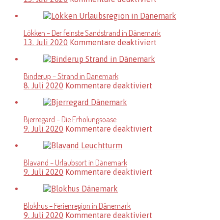
Lønstrup
–
Feriengebiet
Lökken – Der feinste Sandstrand in Dänemark
in
für
13. Juli 2020
Kommentare deaktiviert
Dänemark
Lökken
–
Der
Binderup – Strand in Dänemark
feinste
für
8. Juli 2020
Kommentare deaktiviert
Sandstrand
Binderup
in
–
Dänemark
Strand
Bjerregard – Die Erholungsoase
in
für
9. Juli 2020
Kommentare deaktiviert
Dänemark
Bjerregard
–
Die
Blavand – Urlaubsort in Dänemark
Erholungsoase
für
9. Juli 2020
Kommentare deaktiviert
Blavand
–
Urlaubsort
Blokhus – Ferienregion in Dänemark
in
für
9. Juli 2020
Kommentare deaktiviert
Dänemark