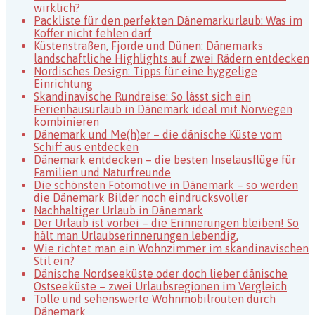
Dänemark
wirklich?
Packliste für den perfekten Dänemarkurlaub: Was im
Koffer nicht fehlen darf
Küstenstraßen, Fjorde und Dünen: Dänemarks
landschaftliche Highlights auf zwei Rädern entdecken
Nordisches Design: Tipps für eine hyggelige
Einrichtung
Skandinavische Rundreise: So lässt sich ein
Ferienhausurlaub in Dänemark ideal mit Norwegen
kombinieren
Dänemark und Me(h)er – die dänische Küste vom
Schiff aus entdecken
Dänemark entdecken – die besten Inselausflüge für
Familien und Naturfreunde
Die schönsten Fotomotive in Dänemark – so werden
die Dänemark Bilder noch eindrucksvoller
Nachhaltiger Urlaub in Dänemark
Der Urlaub ist vorbei – die Erinnerungen bleiben! So
hält man Urlaubserinnerungen lebendig.
Wie richtet man ein Wohnzimmer im skandinavischen
Stil ein?
Dänische Nordseeküste oder doch lieber dänische
Ostseeküste – zwei Urlaubsregionen im Vergleich
Tolle und sehenswerte Wohnmobilrouten durch
Dänemark