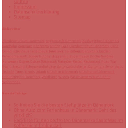
sollten
Impressum
Datenschutzerklärung
Sitemap
Schlagwörter
Abenteuerurlaub Dänemark
Angelurlaub Dänemark
Ausflugstipps Dänemark
Bornholm
camping
Dänemark
Dünen
Euro
Familienurlaub Dänemark
Fanö
Ferien
Ferienhaus
Ferienhaus Dänemark
Ferienhaus Dänemark buchen
Ferienunterkunft
Fünen
Hotdog
Hygge
Info
Kopenhagen
Küche
Nordsee
Norwegen
Ostsee
Ostsee Dänemark
Ratgeber
Reisen
Restaurant
Road Trip
Römö
Seeland
Sehenswürdigkeiten
Sehenswürdigkeiten Dänemark
Smorrebrod
Strände
Tipps
Trends
Urlaub
Urlaub in Dänemark
Urlaubsinsel Dänemark
Urlaubsregion Dänemark
Westküste
Wissen
Wissenswertes zum Urlaub
Wohnmobil
Neueste Beiträge
So finden Sie die besten Stellplätze in Dänemark
Ohne Auto zum Ferienhaus in Dänemark: Geht das
wirklich?
Packliste für den perfekten Dänemarkurlaub: Was im
Koffer nicht fehlen darf