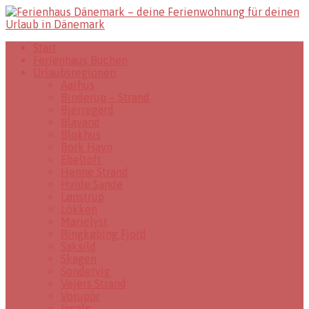
Start
Ferienhaus Buchen
Urlaubsregionen
Aarhus
Binderup – Strand
Bjerregard
Blavand
Blokhus
Bork Havn
Ebeltoft
Henne Strand
Hvide Sande
Lønstrup
Lökken
Marielyst
Ringkøbing Fjord
Saksild
Skagen
Sondervig
Vejers Strand
Vorupör
Inseln