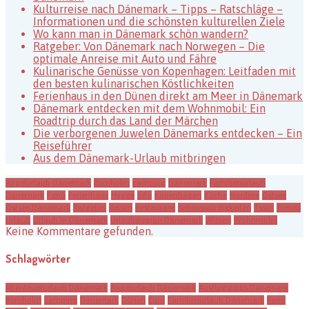
Kulturreise nach Dänemark – Tipps – Ratschläge –
Informationen und die schönsten kulturellen Ziele
Wo kann man in Dänemark schön wandern?
Ratgeber: Von Dänemark nach Norwegen – Die
optimale Anreise mit Auto und Fähre
Kulinarische Genüsse von Kopenhagen: Leitfaden mit
den besten kulinarischen Köstlichkeiten
Ferienhaus in den Dünen direkt am Meer in Dänemark
Dänemark entdecken mit dem Wohnmobil: Ein
Roadtrip durch das Land der Märchen
Die verborgenen Juwelen Dänemarks entdecken – Ein
Reiseführer
Aus dem Dänemark-Urlaub mitbringen
Angelurlaub Dänemark
Bornholm
camping
Dänemark
Familienurlaub
Dänemark
Fanö
Ferienhaus
Hygge
Info
Kopenhagen
Küche
Nordsee
Ostsee
Ostsee Dänemark
Ratgeber
Reisen
Restaurant
Sehenswürdigkeiten
Tipps
Trends
Urlaub
Urlaub in Dänemark
Urlaubsregion Dänemark
Wissen
Wohnmobil
Keine Kommentare gefunden.
Schlagwörter
Abenteuerurlaub Dänemark
Angelurlaub Dänemark
Ausflugstipps Dänemark
Bornholm
camping
Dänemark
Dünen
Euro
Familienurlaub Dänemark
Fanö