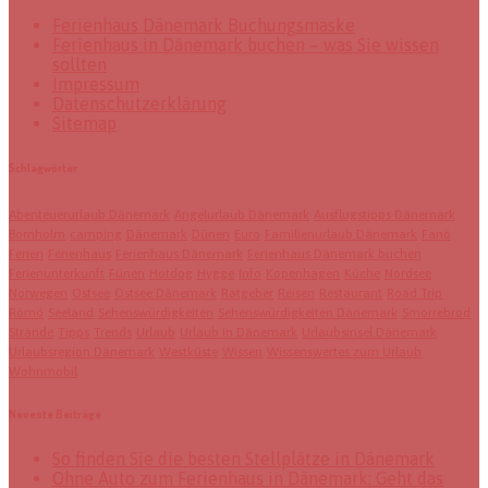
Ferienhaus Dänemark Buchungsmaske
Ferienhaus in Dänemark buchen – was Sie wissen
sollten
Impressum
Datenschutzerklärung
Sitemap
Schlagwörter
Abenteuerurlaub Dänemark
Angelurlaub Dänemark
Ausflugstipps Dänemark
Bornholm
camping
Dänemark
Dünen
Euro
Familienurlaub Dänemark
Fanö
Ferien
Ferienhaus
Ferienhaus Dänemark
Ferienhaus Dänemark buchen
Ferienunterkunft
Fünen
Hotdog
Hygge
Info
Kopenhagen
Küche
Nordsee
Norwegen
Ostsee
Ostsee Dänemark
Ratgeber
Reisen
Restaurant
Road Trip
Römö
Seeland
Sehenswürdigkeiten
Sehenswürdigkeiten Dänemark
Smorrebrod
Strände
Tipps
Trends
Urlaub
Urlaub in Dänemark
Urlaubsinsel Dänemark
Urlaubsregion Dänemark
Westküste
Wissen
Wissenswertes zum Urlaub
Wohnmobil
Neueste Beiträge
So finden Sie die besten Stellplätze in Dänemark
Ohne Auto zum Ferienhaus in Dänemark: Geht das