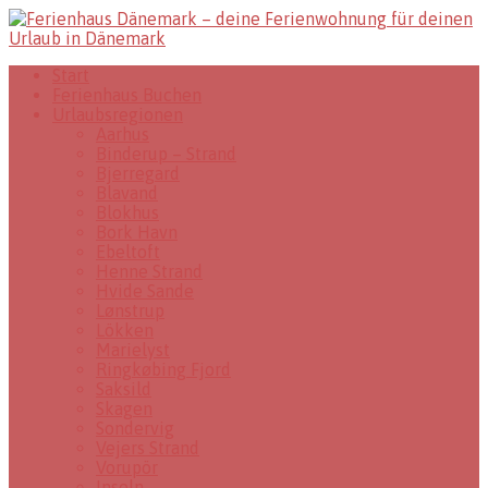
Start
Ferienhaus Buchen
Urlaubsregionen
Aarhus
Binderup – Strand
Bjerregard
Blavand
Blokhus
Bork Havn
Ebeltoft
Henne Strand
Hvide Sande
Lønstrup
Lökken
Marielyst
Ringkøbing Fjord
Saksild
Skagen
Sondervig
Vejers Strand
Vorupör
Inseln