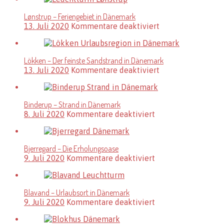
Lønstrup – Feriengebiet in Dänemark
für
13. Juli 2020
Kommentare deaktiviert
Lønstrup
–
Feriengebiet
Lökken – Der feinste Sandstrand in Dänemark
in
für
13. Juli 2020
Kommentare deaktiviert
Dänemark
Lökken
–
Der
Binderup – Strand in Dänemark
feinste
für
8. Juli 2020
Kommentare deaktiviert
Sandstrand
Binderup
in
–
Dänemark
Strand
Bjerregard – Die Erholungsoase
in
für
9. Juli 2020
Kommentare deaktiviert
Dänemark
Bjerregard
–
Die
Blavand – Urlaubsort in Dänemark
Erholungsoase
für
9. Juli 2020
Kommentare deaktiviert
Blavand
–