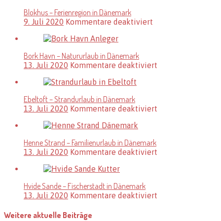
Urlaubsort
Blokhus – Ferienregion in Dänemark
in
für
9. Juli 2020
Kommentare deaktiviert
Dänemark
Blokhus
–
Ferienregion
Bork Havn – Natururlaub in Dänemark
in
für
13. Juli 2020
Kommentare deaktiviert
Dänemark
Bork
Havn
–
Ebeltoft – Strandurlaub in Dänemark
Natururlaub
für
13. Juli 2020
Kommentare deaktiviert
in
Ebeltoft
Dänemark
–
Strandurlaub
Henne Strand – Familienurlaub in Dänemark
in
für
13. Juli 2020
Kommentare deaktiviert
Dänemark
Henne
Strand
–
Hvide Sande – Fischerstadt in Dänemark
Familienurlaub
für
13. Juli 2020
Kommentare deaktiviert
in
Hvide
Dänemark
Sande
Weitere aktuelle Beiträge