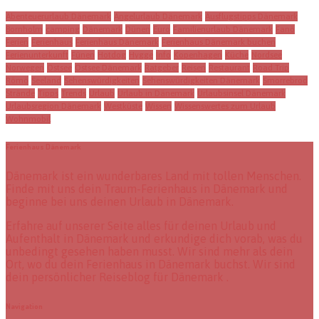
Abenteuerurlaub Dänemark
Angelurlaub Dänemark
Ausflugstipps Dänemark
Bornholm
camping
Dänemark
Dünen
Euro
Familienurlaub Dänemark
Fanö
Ferien
Ferienhaus
Ferienhaus Dänemark
Ferienhaus Dänemark buchen
Ferienunterkunft
Fünen
Hotdog
Hygge
Info
Kopenhagen
Küche
Nordsee
Norwegen
Ostsee
Ostsee Dänemark
Ratgeber
Reisen
Restaurant
Road Trip
Römö
Seeland
Sehenswürdigkeiten
Sehenswürdigkeiten Dänemark
Smorrebrod
Strände
Tipps
Trends
Urlaub
Urlaub in Dänemark
Urlaubsinsel Dänemark
Urlaubsregion Dänemark
Westküste
Wissen
Wissenswertes zum Urlaub
Wohnmobil
Ferienhaus Dänemark
Dänemark ist ein wunderbares Land mit tollen Menschen.
Finde mit uns dein Traum-Ferienhaus in Dänemark und
beginne bei uns deinen Urlaub in Dänemark.
Erfahre auf unserer Seite alles für deinen Urlaub und
Aufenthalt in Dänemark und erkundige dich vorab, was du
unbedingt gesehen haben musst. Wir sind mehr als dein
Ort, wo du dein Ferienhaus in Dänemark buchst. Wir sind
dein persönlicher Reiseblog für Dänemark .
Navigation