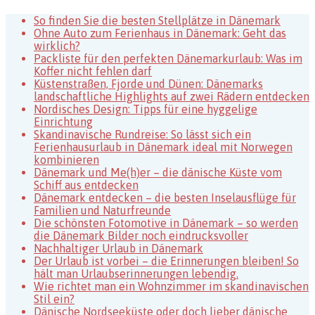
–
Fischerstadt
So finden Sie die besten Stellplätze in Dänemark
in
Ohne Auto zum Ferienhaus in Dänemark: Geht das
Dänemark
wirklich?
Packliste für den perfekten Dänemarkurlaub: Was im
Koffer nicht fehlen darf
Küstenstraßen, Fjorde und Dünen: Dänemarks
landschaftliche Highlights auf zwei Rädern entdecken
Nordisches Design: Tipps für eine hyggelige
Einrichtung
Skandinavische Rundreise: So lässt sich ein
Ferienhausurlaub in Dänemark ideal mit Norwegen
kombinieren
Dänemark und Me(h)er – die dänische Küste vom
Schiff aus entdecken
Dänemark entdecken – die besten Inselausflüge für
Familien und Naturfreunde
Die schönsten Fotomotive in Dänemark – so werden
die Dänemark Bilder noch eindrucksvoller
Nachhaltiger Urlaub in Dänemark
Der Urlaub ist vorbei – die Erinnerungen bleiben! So
hält man Urlaubserinnerungen lebendig.
Wie richtet man ein Wohnzimmer im skandinavischen
Stil ein?
Dänische Nordseeküste oder doch lieber dänische