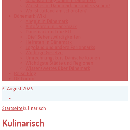
Schönsten Regionen in Dänemark
Wo ist es in Dänemark besonders schön?
Wo ist Jütland am schönsten?
Dänemark Wiki
Angeln in Dänemark
Autofahren in Dänemark
Dänemark und die EU
„Die“ Sehenswürdigkeiten
Heiraten in Dänemark
Legoland und andere Ferienparks
Wichtige Gesetze
Umrechnungskurs Dänische Kronen
Wichtigste Städte und Regionen
Wissenswertes über Dänemark
Reise Blog
DK Forum
6. August 2026
Facebook
Startseite
Kulinarisch
Kulinarisch