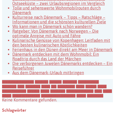
Ostseeküste – zwei Urlaubsregionen im Vergleich
Tolle und sehenswerte Wohnmobilrouten durch
Dänemark
Kulturreise nach Dänemark – Tipps – Ratschläge –
Informationen und die schönsten kulturellen Ziele
Wo kann man in Dänemark schön wandern?
Ratgeber: Von Dänemark nach Norwegen – Die
optimale Anreise mit Auto und Fähre
Kulinarische Genüsse von Kopenhagen: Leitfaden mit
den besten kulinarischen Köstlichkeiten
Ferienhaus in den Dünen direkt am Meer in Dänemark
Dänemark entdecken mit dem Wohnmobil: Ein
Roadtrip durch das Land der Märchen
Die verborgenen Juwelen Dänemarks entdecken – Ein
Reiseführer
Aus dem Dänemark-Urlaub mitbringen
Angelurlaub Dänemark
Bornholm
camping
Dänemark
Familienurlaub
Dänemark
Fanö
Ferienhaus
Hygge
Info
Kopenhagen
Küche
Nordsee
Ostsee
Ostsee Dänemark
Ratgeber
Reisen
Restaurant
Sehenswürdigkeiten
Tipps
Trends
Urlaub
Urlaub in Dänemark
Urlaubsregion Dänemark
Wissen
Wohnmobil
Keine Kommentare gefunden.
Schlagwörter