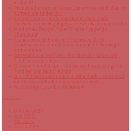
wirklich?
Packliste für den perfekten Dänemarkurlaub: Was im
Koffer nicht fehlen darf
Küstenstraßen, Fjorde und Dünen: Dänemarks
landschaftliche Highlights auf zwei Rädern entdecken
Nordisches Design: Tipps für eine hyggelige
Einrichtung
Skandinavische Rundreise: So lässt sich ein
Ferienhausurlaub in Dänemark ideal mit Norwegen
kombinieren
Dänemark und Me(h)er – die dänische Küste vom
Schiff aus entdecken
Dänemark entdecken – die besten Inselausflüge für
Familien und Naturfreunde
Die schönsten Fotomotive in Dänemark – so werden
die Dänemark Bilder noch eindrucksvoller
Nachhaltiger Urlaub in Dänemark
Beiträge aus
Oktober 2025
Juni 2025
Mai 2025
Januar 2025