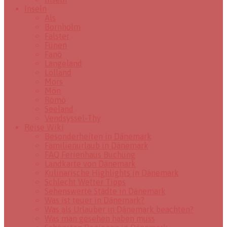
Inseln
Als
Bornholm
Falster
Fünen
Fanö
Langeland
Lolland
Mors
Mön
Römö
Seeland
Vendsyssel-Thy
Reise Wiki
Besonderheiten in Dänemark
Familienurlaub in Dänemark
FAQ Ferienhaus Buchung
Landkarte von Dänemark
Kulinarische Highlights in Dänemark
Schlecht Wetter Tipps
Sehenswerte Städte in Dänemark
Was ist teuer in Dänemark?
Was als Urlauber in Dänemark beachten?
Was man gesehen haben muss