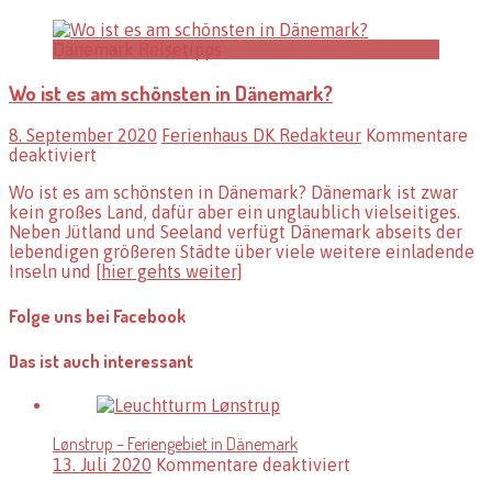
Dänemark Reisetipps
Wo ist es am schönsten in Dänemark?
8. September 2020
Ferienhaus DK Redakteur
Kommentare
für
deaktiviert
Wo
Wo ist es am schönsten in Dänemark? Dänemark ist zwar
ist
kein großes Land, dafür aber ein unglaublich vielseitiges.
es
Neben Jütland und Seeland verfügt Dänemark abseits der
am
lebendigen größeren Städte über viele weitere einladende
schönsten
Inseln und
[hier gehts weiter]
in
Dänemark?
Folge uns bei Facebook
Das ist auch interessant
Lønstrup – Feriengebiet in Dänemark
für
13. Juli 2020
Kommentare deaktiviert
Lønstrup