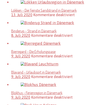
–
Feriengebiet
Lökken – Der feinste Sandstrand in Dänemark
in
für
13. Juli 2020
Kommentare deaktiviert
Dänemark
Lökken
–
Der
Binderup – Strand in Dänemark
feinste
für
8. Juli 2020
Kommentare deaktiviert
Sandstrand
Binderup
in
–
Dänemark
Strand
Bjerregard – Die Erholungsoase
in
für
9. Juli 2020
Kommentare deaktiviert
Dänemark
Bjerregard
–
Die
Blavand – Urlaubsort in Dänemark
Erholungsoase
für
9. Juli 2020
Kommentare deaktiviert
Blavand
–
Urlaubsort
Blokhus – Ferienregion in Dänemark
in
für
9. Juli 2020
Kommentare deaktiviert
Dänemark
Blokhus