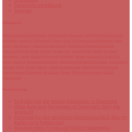
Impressum
Datenschutzerklärung
Sitemap
Schlagwörter
Abenteuerurlaub Dänemark
Angelurlaub Dänemark
Ausflugstipps Dänemark
Bornholm
camping
Dänemark
Dünen
Euro
Familienurlaub Dänemark
Fanö
Ferien
Ferienhaus
Ferienhaus Dänemark
Ferienhaus Dänemark buchen
Ferienunterkunft
Fünen
Hotdog
Hygge
Info
Kopenhagen
Küche
Nordsee
Norwegen
Ostsee
Ostsee Dänemark
Ratgeber
Reisen
Restaurant
Road Trip
Römö
Seeland
Sehenswürdigkeiten
Sehenswürdigkeiten Dänemark
Smorrebrod
Strände
Tipps
Trends
Urlaub
Urlaub in Dänemark
Urlaubsinsel Dänemark
Urlaubsregion Dänemark
Westküste
Wissen
Wissenswertes zum Urlaub
Wohnmobil
Neueste Beiträge
So finden Sie die besten Stellplätze in Dänemark
Ohne Auto zum Ferienhaus in Dänemark: Geht das
wirklich?
Packliste für den perfekten Dänemarkurlaub: Was im
Koffer nicht fehlen darf
Küstenstraßen, Fjorde und Dünen: Dänemarks