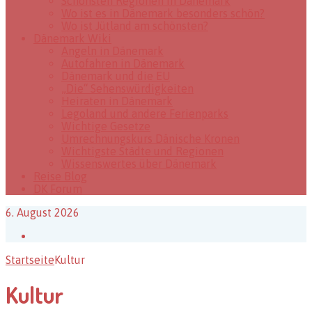
Schönsten Regionen in Dänemark
Wo ist es in Dänemark besonders schön?
Wo ist Jütland am schönsten?
Dänemark Wiki
Angeln in Dänemark
Autofahren in Dänemark
Dänemark und die EU
„Die“ Sehenswürdigkeiten
Heiraten in Dänemark
Legoland und andere Ferienparks
Wichtige Gesetze
Umrechnungskurs Dänische Kronen
Wichtigste Städte und Regionen
Wissenswertes über Dänemark
Reise Blog
DK Forum
6. August 2026
Facebook
Startseite
Kultur
Kultur