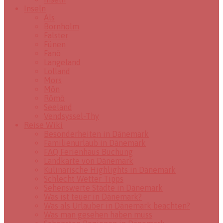
Inseln
Als
Bornholm
Falster
Fünen
Fanö
Langeland
Lolland
Mors
Mön
Römö
Seeland
Vendsyssel-Thy
Reise Wiki
Besonderheiten in Dänemark
Familienurlaub in Dänemark
FAQ Ferienhaus Buchung
Landkarte von Dänemark
Kulinarische Highlights in Dänemark
Schlecht Wetter Tipps
Sehenswerte Städte in Dänemark
Was ist teuer in Dänemark?
Was als Urlauber in Dänemark beachten?
Was man gesehen haben muss