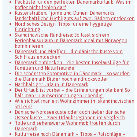
Packliste für den perfekten Dänemarkurlaub: Was im
Koffer nicht fehlen darf
Küstenstraßen, Fjorde und Dünen: Dänemarks
landschaftliche Highlights auf zwei Rädern entdecken
Nordisches Design: Tipps für eine hyggelige
Einrichtung
Skandinavische Rundreise: So lässt sich ein
Ferienhausurlaub in Dänemark ideal mit Norwegen
kombinieren
Dänemark und Me(h)er – die dänische Küste vom
Schiff aus entdecken
Dänemark entdecken – die besten Inselausflüge für
Familien und Naturfreunde
Die schönsten Fotomotive in Dänemark – so werden
die Dänemark Bilder noch eindrucksvoller
Nachhaltiger Urlaub in Dänemark
Der Urlaub ist vorbei – die Erinnerungen bleiben! So
hält man Urlaubserinnerungen lebendig.
Wie richtet man ein Wohnzimmer im skandinavischen
Stil ein?
Dänische Nordseeküste oder doch lieber dänische
Ostseeküste – zwei Urlaubsregionen im Vergleich
Tolle und sehenswerte Wohnmobilrouten durch
Dänemark
Kulturreise nach Dänemark – Tipps – Ratschläge –