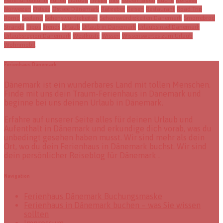
Ferienunterkunft
Fünen
Hotdog
Hygge
Info
Kopenhagen
Küche
Nordsee
Norwegen
Ostsee
Ostsee Dänemark
Ratgeber
Reisen
Restaurant
Road Trip
Römö
Seeland
Sehenswürdigkeiten
Sehenswürdigkeiten Dänemark
Smorrebrod
Strände
Tipps
Trends
Urlaub
Urlaub in Dänemark
Urlaubsinsel Dänemark
Urlaubsregion Dänemark
Westküste
Wissen
Wissenswertes zum Urlaub
Wohnmobil
Ferienhaus Dänemark
Dänemark ist ein wunderbares Land mit tollen Menschen.
Finde mit uns dein Traum-Ferienhaus in Dänemark und
beginne bei uns deinen Urlaub in Dänemark.
Erfahre auf unserer Seite alles für deinen Urlaub und
Aufenthalt in Dänemark und erkundige dich vorab, was du
unbedingt gesehen haben musst. Wir sind mehr als dein
Ort, wo du dein Ferienhaus in Dänemark buchst. Wir sind
dein persönlicher Reiseblog für Dänemark .
Navigation
Ferienhaus Dänemark Buchungsmaske
Ferienhaus in Dänemark buchen – was Sie wissen
sollten