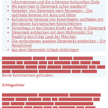
Informationen und die schönsten kulturellen Ziele
Wo kann man in Dänemark schön wandern?
Ratgeber: Von Dänemark nach Norwegen – Die
optimale Anreise mit Auto und Fähre
Kulinarische Genüsse von Kopenhagen: Leitfaden mit
den besten kulinarischen Köstlichkeiten
Ferienhaus in den Dünen direkt am Meer in Dänemark
Dänemark entdecken mit dem Wohnmobil: Ein
Roadtrip durch das Land der Märchen
Die verborgenen Juwelen Dänemarks entdecken – Ein
Reiseführer
Aus dem Dänemark-Urlaub mitbringen
Angelurlaub Dänemark
Bornholm
camping
Dänemark
Familienurlaub
Dänemark
Fanö
Ferienhaus
Hygge
Info
Kopenhagen
Küche
Nordsee
Ostsee
Ostsee Dänemark
Ratgeber
Reisen
Restaurant
Sehenswürdigkeiten
Tipps
Trends
Urlaub
Urlaub in Dänemark
Urlaubsregion Dänemark
Wissen
Wohnmobil
Keine Kommentare gefunden.
Schlagwörter
Abenteuerurlaub Dänemark
Angelurlaub Dänemark
Ausflugstipps Dänemark
Bornholm
camping
Dänemark
Dünen
Euro
Familienurlaub Dänemark
Fanö
Ferien
Ferienhaus
Ferienhaus Dänemark
Ferienhaus Dänemark buchen