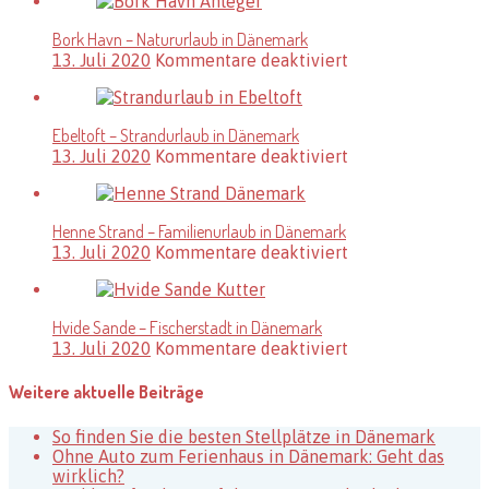
–
Ferienregion
Bork Havn – Natururlaub in Dänemark
in
für
13. Juli 2020
Kommentare deaktiviert
Dänemark
Bork
Havn
–
Ebeltoft – Strandurlaub in Dänemark
Natururlaub
für
13. Juli 2020
Kommentare deaktiviert
in
Ebeltoft
Dänemark
–
Strandurlaub
Henne Strand – Familienurlaub in Dänemark
in
für
13. Juli 2020
Kommentare deaktiviert
Dänemark
Henne
Strand
–
Hvide Sande – Fischerstadt in Dänemark
Familienurlaub
für
13. Juli 2020
Kommentare deaktiviert
in
Hvide
Dänemark
Sande
Weitere aktuelle Beiträge
–
Fischerstadt
So finden Sie die besten Stellplätze in Dänemark
in
Ohne Auto zum Ferienhaus in Dänemark: Geht das
Dänemark
wirklich?