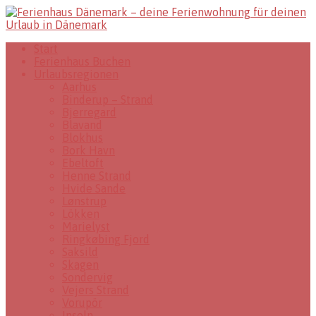
Start
Ferienhaus Buchen
Urlaubsregionen
Aarhus
Binderup – Strand
Bjerregard
Blavand
Blokhus
Bork Havn
Ebeltoft
Henne Strand
Hvide Sande
Lønstrup
Lökken
Marielyst
Ringkøbing Fjord
Saksild
Skagen
Sondervig
Vejers Strand
Vorupör
Inseln