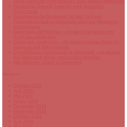
landschaftliche Highlights auf zwei Rädern entdecken
Nordisches Design: Tipps für eine hyggelige
Einrichtung
Skandinavische Rundreise: So lässt sich ein
Ferienhausurlaub in Dänemark ideal mit Norwegen
kombinieren
Dänemark und Me(h)er – die dänische Küste vom
Schiff aus entdecken
Dänemark entdecken – die besten Inselausflüge für
Familien und Naturfreunde
Die schönsten Fotomotive in Dänemark – so werden
die Dänemark Bilder noch eindrucksvoller
Nachhaltiger Urlaub in Dänemark
Beiträge aus
Oktober 2025
Juni 2025
Mai 2025
Januar 2025
Dezember 2024
November 2024
Oktober 2024
Juni 2024
Mai 2024