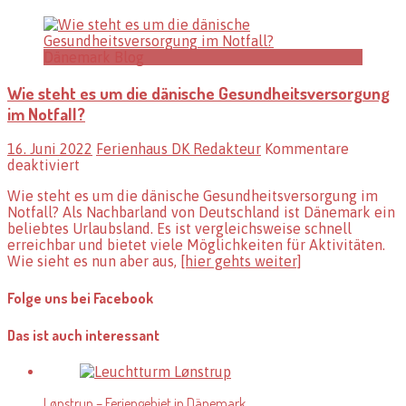
Dänemark Blog
Wie steht es um die dänische Gesundheitsversorgung
im Notfall?
16. Juni 2022
Ferienhaus DK Redakteur
Kommentare
für
deaktiviert
Wie
Wie steht es um die dänische Gesundheitsversorgung im
steht
Notfall? Als Nachbarland von Deutschland ist Dänemark ein
es
beliebtes Urlaubsland. Es ist vergleichsweise schnell
um
erreichbar und bietet viele Möglichkeiten für Aktivitäten.
die
Wie sieht es nun aber aus,
[hier gehts weiter]
dänische
Gesundheitsversorgung
im
Folge uns bei Facebook
Notfall?
Das ist auch interessant
Lønstrup – Feriengebiet in Dänemark