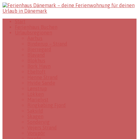
Start
Ferienhaus Buchen
Urlaubsregionen
Aarhus
Binderup – Strand
Bjerregard
Blavand
Blokhus
Bork Havn
Ebeltoft
Henne Strand
Hvide Sande
Lønstrup
Lökken
Marielyst
Ringkøbing Fjord
Saksild
Skagen
Sondervig
Vejers Strand
Vorupör
Inseln