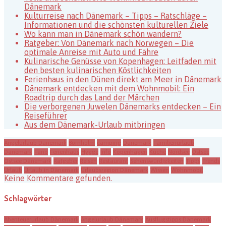
Dänemark
Kulturreise nach Dänemark – Tipps – Ratschläge –
Informationen und die schönsten kulturellen Ziele
Wo kann man in Dänemark schön wandern?
Ratgeber: Von Dänemark nach Norwegen – Die
optimale Anreise mit Auto und Fähre
Kulinarische Genüsse von Kopenhagen: Leitfaden mit
den besten kulinarischen Köstlichkeiten
Ferienhaus in den Dünen direkt am Meer in Dänemark
Dänemark entdecken mit dem Wohnmobil: Ein
Roadtrip durch das Land der Märchen
Die verborgenen Juwelen Dänemarks entdecken – Ein
Reiseführer
Aus dem Dänemark-Urlaub mitbringen
Angelurlaub Dänemark
Bornholm
camping
Dänemark
Familienurlaub
Dänemark
Fanö
Ferienhaus
Hygge
Info
Kopenhagen
Küche
Nordsee
Ostsee
Ostsee Dänemark
Ratgeber
Reisen
Restaurant
Sehenswürdigkeiten
Tipps
Trends
Urlaub
Urlaub in Dänemark
Urlaubsregion Dänemark
Wissen
Wohnmobil
Keine Kommentare gefunden.
Schlagwörter
Abenteuerurlaub Dänemark
Angelurlaub Dänemark
Ausflugstipps Dänemark