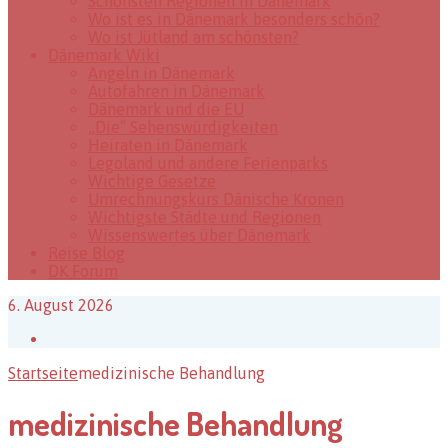
Schönsten Regionen in Dänemark
Wo ist es in Dänemark besonders schön?
Wo ist Jütland am schönsten?
Dänemark Wiki
Angeln in Dänemark
Autofahren in Dänemark
Dänemark und die EU
„Die“ Sehenswürdigkeiten
Heiraten in Dänemark
Legoland und andere Ferienparks
Wichtige Gesetze
Umrechnungskurs Dänische Kronen
Wichtigste Städte und Regionen
Wissenswertes über Dänemark
Reise Blog
DK Forum
6. August 2026
Facebook
Startseite
medizinische Behandlung
medizinische Behandlung