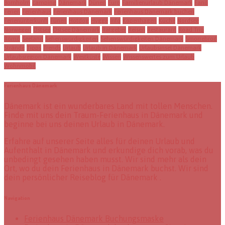
Bornholm
camping
Dänemark
Dünen
Euro
Familienurlaub Dänemark
Fanö
Ferien
Ferienhaus
Ferienhaus Dänemark
Ferienhaus Dänemark buchen
Ferienunterkunft
Fünen
Hotdog
Hygge
Info
Kopenhagen
Küche
Nordsee
Norwegen
Ostsee
Ostsee Dänemark
Ratgeber
Reisen
Restaurant
Road Trip
Römö
Seeland
Sehenswürdigkeiten
Sehenswürdigkeiten Dänemark
Smorrebrod
Strände
Tipps
Trends
Urlaub
Urlaub in Dänemark
Urlaubsinsel Dänemark
Urlaubsregion Dänemark
Westküste
Wissen
Wissenswertes zum Urlaub
Wohnmobil
Ferienhaus Dänemark
Dänemark ist ein wunderbares Land mit tollen Menschen.
Finde mit uns dein Traum-Ferienhaus in Dänemark und
beginne bei uns deinen Urlaub in Dänemark.
Erfahre auf unserer Seite alles für deinen Urlaub und
Aufenthalt in Dänemark und erkundige dich vorab, was du
unbedingt gesehen haben musst. Wir sind mehr als dein
Ort, wo du dein Ferienhaus in Dänemark buchst. Wir sind
dein persönlicher Reiseblog für Dänemark .
Navigation
Ferienhaus Dänemark Buchungsmaske