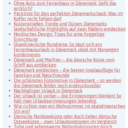
in
Ohne Auto zum Ferienhaus in Dänemark: Geht das
Dänemark
wirklich?
Packliste für den perfekten Dänemarkurlaub: Was im
Koffer nicht fehlen darf
Küstenstraßen, Fjorde und Dünen: Dänemarks
landschaftliche Highlights auf zwei Rädern entdecken
Nordisches Design: Tipps für eine hyggelige
Einrichtung
Skandinavische Rundreise: So lässt sich ein
Ferienhausurlaub in Dänemark ideal mit Norwegen
kombinieren
Dänemark und Me(h)er – die dänische Küste vom
Schiff aus entdecken
Dänemark entdecken – die besten Inselausflüge für
Familien und Naturfreunde
Die schönsten Fotomotive in Dänemark – so werden
die Dänemark Bilder noch eindrucksvoller
Nachhaltiger Urlaub in Dänemark
Der Urlaub ist vorbei – die Erinnerungen bleiben! So
hält man Urlaubserinnerungen lebendig.
Wie richtet man ein Wohnzimmer im skandinavischen
Stil ein?
Dänische Nordseeküste oder doch lieber dänische
Ostseeküste – zwei Urlaubsregionen im Vergleich
Tolle und sehenswerte Wohnmobilrouten durch