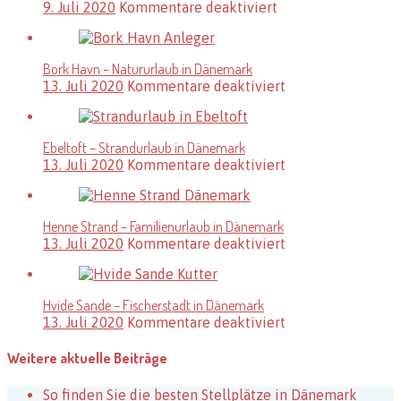
für
9. Juli 2020
Kommentare deaktiviert
Dänemark
Blokhus
–
Ferienregion
Bork Havn – Natururlaub in Dänemark
in
für
13. Juli 2020
Kommentare deaktiviert
Dänemark
Bork
Havn
–
Ebeltoft – Strandurlaub in Dänemark
Natururlaub
für
13. Juli 2020
Kommentare deaktiviert
in
Ebeltoft
Dänemark
–
Strandurlaub
Henne Strand – Familienurlaub in Dänemark
in
für
13. Juli 2020
Kommentare deaktiviert
Dänemark
Henne
Strand
–
Hvide Sande – Fischerstadt in Dänemark
Familienurlaub
für
13. Juli 2020
Kommentare deaktiviert
in
Hvide
Dänemark
Sande
Weitere aktuelle Beiträge
–
Fischerstadt
So finden Sie die besten Stellplätze in Dänemark