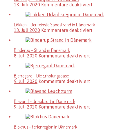
für
13. Juli 2020
Kommentare deaktiviert
Lønstrup
–
Feriengebiet
Lökken – Der feinste Sandstrand in Dänemark
in
für
13. Juli 2020
Kommentare deaktiviert
Dänemark
Lökken
–
Der
Binderup – Strand in Dänemark
feinste
für
8. Juli 2020
Kommentare deaktiviert
Sandstrand
Binderup
in
–
Dänemark
Strand
Bjerregard – Die Erholungsoase
in
für
9. Juli 2020
Kommentare deaktiviert
Dänemark
Bjerregard
–
Die
Blavand – Urlaubsort in Dänemark
Erholungsoase
für
9. Juli 2020
Kommentare deaktiviert
Blavand
–
Urlaubsort
Blokhus – Ferienregion in Dänemark
in