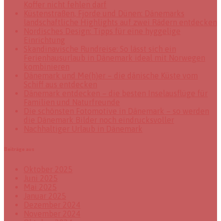
Koffer nicht fehlen darf
Küstenstraßen, Fjorde und Dünen: Dänemarks
landschaftliche Highlights auf zwei Rädern entdecken
Nordisches Design: Tipps für eine hyggelige
Einrichtung
Skandinavische Rundreise: So lässt sich ein
Ferienhausurlaub in Dänemark ideal mit Norwegen
kombinieren
Dänemark und Me(h)er – die dänische Küste vom
Schiff aus entdecken
Dänemark entdecken – die besten Inselausflüge für
Familien und Naturfreunde
Die schönsten Fotomotive in Dänemark – so werden
die Dänemark Bilder noch eindrucksvoller
Nachhaltiger Urlaub in Dänemark
Beiträge aus
Oktober 2025
Juni 2025
Mai 2025
Januar 2025
Dezember 2024
November 2024