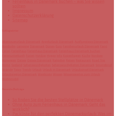
Ferienhaus in Dänemark buchen – was Sie wissen
sollten
Impressum
Datenschutzerklärung
Sitemap
Schlagwörter
Abenteuerurlaub Dänemark
Angelurlaub Dänemark
Ausflugstipps Dänemark
Bornholm
camping
Dänemark
Dünen
Euro
Familienurlaub Dänemark
Fanö
Ferien
Ferienhaus
Ferienhaus Dänemark
Ferienhaus Dänemark buchen
Ferienunterkunft
Fünen
Hotdog
Hygge
Info
Kopenhagen
Küche
Nordsee
Norwegen
Ostsee
Ostsee Dänemark
Ratgeber
Reisen
Restaurant
Road Trip
Römö
Seeland
Sehenswürdigkeiten
Sehenswürdigkeiten Dänemark
Smorrebrod
Strände
Tipps
Trends
Urlaub
Urlaub in Dänemark
Urlaubsinsel Dänemark
Urlaubsregion Dänemark
Westküste
Wissen
Wissenswertes zum Urlaub
Wohnmobil
Neueste Beiträge
So finden Sie die besten Stellplätze in Dänemark
Ohne Auto zum Ferienhaus in Dänemark: Geht das
wirklich?
Packliste für den perfekten Dänemarkurlaub: Was im