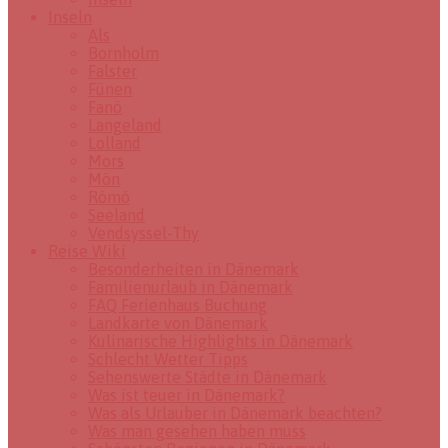
Inseln
Als
Bornholm
Falster
Fünen
Fanö
Langeland
Lolland
Mors
Mön
Römö
Seeland
Vendsyssel-Thy
Reise Wiki
Besonderheiten in Dänemark
Familienurlaub in Dänemark
FAQ Ferienhaus Buchung
Landkarte von Dänemark
Kulinarische Highlights in Dänemark
Schlecht Wetter Tipps
Sehenswerte Städte in Dänemark
Was ist teuer in Dänemark?
Was als Urlauber in Dänemark beachten?
Was man gesehen haben muss