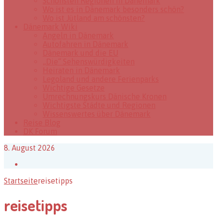
Schönsten Regionen in Dänemark
Wo ist es in Dänemark besonders schön?
Wo ist Jütland am schönsten?
Dänemark Wiki
Angeln in Dänemark
Autofahren in Dänemark
Dänemark und die EU
„Die“ Sehenswürdigkeiten
Heiraten in Dänemark
Legoland und andere Ferienparks
Wichtige Gesetze
Umrechnungskurs Dänische Kronen
Wichtigste Städte und Regionen
Wissenswertes über Dänemark
Reise Blog
DK Forum
8. August 2026
Facebook
Startseite
reisetipps
reisetipps