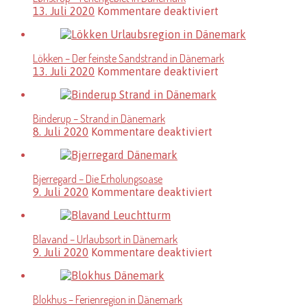
für
13. Juli 2020
Kommentare deaktiviert
Lønstrup
–
Feriengebiet
Lökken – Der feinste Sandstrand in Dänemark
in
für
13. Juli 2020
Kommentare deaktiviert
Dänemark
Lökken
–
Der
Binderup – Strand in Dänemark
feinste
für
8. Juli 2020
Kommentare deaktiviert
Sandstrand
Binderup
in
–
Dänemark
Strand
Bjerregard – Die Erholungsoase
in
für
9. Juli 2020
Kommentare deaktiviert
Dänemark
Bjerregard
–
Die
Blavand – Urlaubsort in Dänemark
Erholungsoase
für
9. Juli 2020
Kommentare deaktiviert
Blavand
–
Urlaubsort
Blokhus – Ferienregion in Dänemark
in