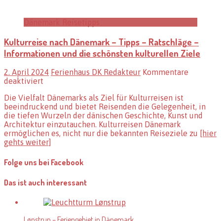
Dänemark Reisetipps
Kulturreise nach Dänemark – Tipps – Ratschläge –
Informationen und die schönsten kulturellen Ziele
2. April 2024
Ferienhaus DK Redakteur
Kommentare
für
deaktiviert
Kulturreise
Die Vielfalt Dänemarks als Ziel für Kulturreisen ist
nach
beeindruckend und bietet Reisenden die Gelegenheit, in
Dänemark
die tiefen Wurzeln der dänischen Geschichte, Kunst und
–
Architektur einzutauchen. Kulturreisen Dänemark
Tipps
ermöglichen es, nicht nur die bekannten Reiseziele zu
[hier
–
gehts weiter]
Ratschläge
–
Informationen
Folge uns bei Facebook
und
die
Das ist auch interessant
schönsten
kulturellen
Ziele
Lønstrup – Feriengebiet in Dänemark