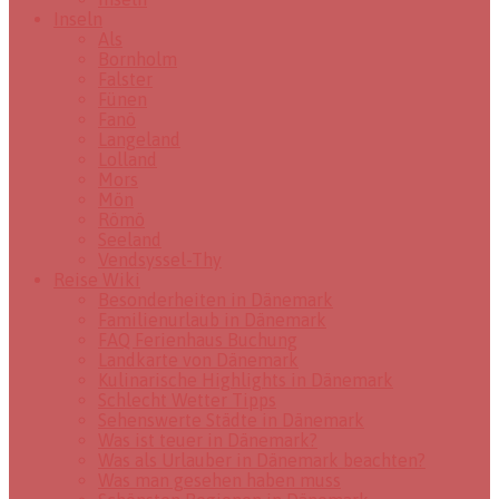
Inseln
Als
Bornholm
Falster
Fünen
Fanö
Langeland
Lolland
Mors
Mön
Römö
Seeland
Vendsyssel-Thy
Reise Wiki
Besonderheiten in Dänemark
Familienurlaub in Dänemark
FAQ Ferienhaus Buchung
Landkarte von Dänemark
Kulinarische Highlights in Dänemark
Schlecht Wetter Tipps
Sehenswerte Städte in Dänemark
Was ist teuer in Dänemark?
Was als Urlauber in Dänemark beachten?
Was man gesehen haben muss