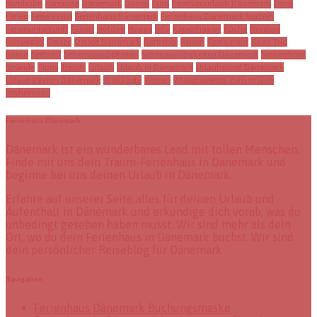
Bornholm
camping
Dänemark
Dünen
Euro
Familienurlaub Dänemark
Fanö
Ferien
Ferienhaus
Ferienhaus Dänemark
Ferienhaus Dänemark buchen
Ferienunterkunft
Fünen
Hotdog
Hygge
Info
Kopenhagen
Küche
Nordsee
Norwegen
Ostsee
Ostsee Dänemark
Ratgeber
Reisen
Restaurant
Road Trip
Römö
Seeland
Sehenswürdigkeiten
Sehenswürdigkeiten Dänemark
Smorrebrod
Strände
Tipps
Trends
Urlaub
Urlaub in Dänemark
Urlaubsinsel Dänemark
Urlaubsregion Dänemark
Westküste
Wissen
Wissenswertes zum Urlaub
Wohnmobil
Ferienhaus Dänemark
Dänemark ist ein wunderbares Land mit tollen Menschen.
Finde mit uns dein Traum-Ferienhaus in Dänemark und
beginne bei uns deinen Urlaub in Dänemark.
Erfahre auf unserer Seite alles für deinen Urlaub und
Aufenthalt in Dänemark und erkundige dich vorab, was du
unbedingt gesehen haben musst. Wir sind mehr als dein
Ort, wo du dein Ferienhaus in Dänemark buchst. Wir sind
dein persönlicher Reiseblog für Dänemark .
Navigation
Ferienhaus Dänemark Buchungsmaske