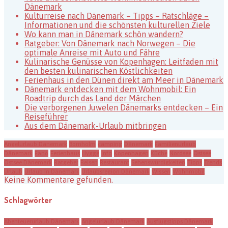
Dänemark
Kulturreise nach Dänemark – Tipps – Ratschläge –
Informationen und die schönsten kulturellen Ziele
Wo kann man in Dänemark schön wandern?
Ratgeber: Von Dänemark nach Norwegen – Die
optimale Anreise mit Auto und Fähre
Kulinarische Genüsse von Kopenhagen: Leitfaden mit
den besten kulinarischen Köstlichkeiten
Ferienhaus in den Dünen direkt am Meer in Dänemark
Dänemark entdecken mit dem Wohnmobil: Ein
Roadtrip durch das Land der Märchen
Die verborgenen Juwelen Dänemarks entdecken – Ein
Reiseführer
Aus dem Dänemark-Urlaub mitbringen
Angelurlaub Dänemark
Bornholm
camping
Dänemark
Familienurlaub
Dänemark
Fanö
Ferienhaus
Hygge
Info
Kopenhagen
Küche
Nordsee
Ostsee
Ostsee Dänemark
Ratgeber
Reisen
Restaurant
Sehenswürdigkeiten
Tipps
Trends
Urlaub
Urlaub in Dänemark
Urlaubsregion Dänemark
Wissen
Wohnmobil
Keine Kommentare gefunden.
Schlagwörter
Abenteuerurlaub Dänemark
Angelurlaub Dänemark
Ausflugstipps Dänemark