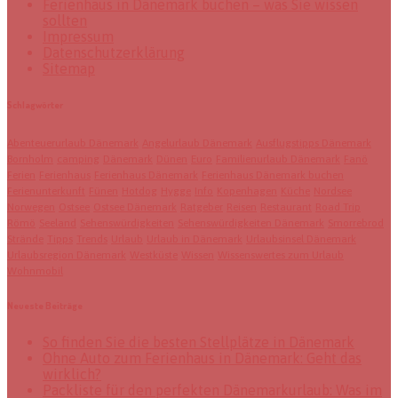
Ferienhaus in Dänemark buchen – was Sie wissen
sollten
Impressum
Datenschutzerklärung
Sitemap
Schlagwörter
Abenteuerurlaub Dänemark
Angelurlaub Dänemark
Ausflugstipps Dänemark
Bornholm
camping
Dänemark
Dünen
Euro
Familienurlaub Dänemark
Fanö
Ferien
Ferienhaus
Ferienhaus Dänemark
Ferienhaus Dänemark buchen
Ferienunterkunft
Fünen
Hotdog
Hygge
Info
Kopenhagen
Küche
Nordsee
Norwegen
Ostsee
Ostsee Dänemark
Ratgeber
Reisen
Restaurant
Road Trip
Römö
Seeland
Sehenswürdigkeiten
Sehenswürdigkeiten Dänemark
Smorrebrod
Strände
Tipps
Trends
Urlaub
Urlaub in Dänemark
Urlaubsinsel Dänemark
Urlaubsregion Dänemark
Westküste
Wissen
Wissenswertes zum Urlaub
Wohnmobil
Neueste Beiträge
So finden Sie die besten Stellplätze in Dänemark
Ohne Auto zum Ferienhaus in Dänemark: Geht das
wirklich?
Packliste für den perfekten Dänemarkurlaub: Was im