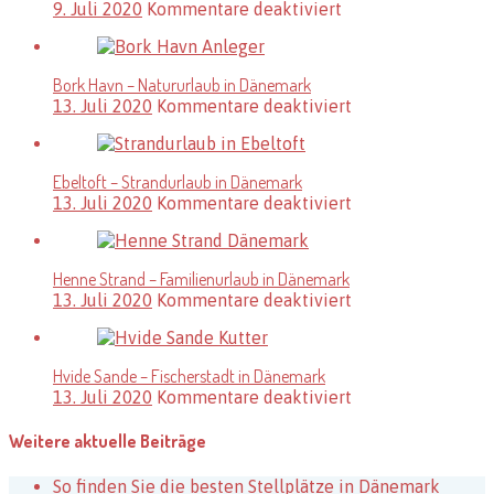
für
9. Juli 2020
Kommentare deaktiviert
Dänemark
Blokhus
–
Ferienregion
Bork Havn – Natururlaub in Dänemark
in
für
13. Juli 2020
Kommentare deaktiviert
Dänemark
Bork
Havn
–
Ebeltoft – Strandurlaub in Dänemark
Natururlaub
für
13. Juli 2020
Kommentare deaktiviert
in
Ebeltoft
Dänemark
–
Strandurlaub
Henne Strand – Familienurlaub in Dänemark
in
für
13. Juli 2020
Kommentare deaktiviert
Dänemark
Henne
Strand
–
Hvide Sande – Fischerstadt in Dänemark
Familienurlaub
für
13. Juli 2020
Kommentare deaktiviert
in
Hvide
Dänemark
Sande
Weitere aktuelle Beiträge
–
Fischerstadt
So finden Sie die besten Stellplätze in Dänemark