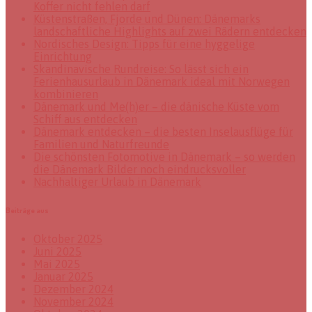
Koffer nicht fehlen darf
Küstenstraßen, Fjorde und Dünen: Dänemarks
landschaftliche Highlights auf zwei Rädern entdecken
Nordisches Design: Tipps für eine hyggelige
Einrichtung
Skandinavische Rundreise: So lässt sich ein
Ferienhausurlaub in Dänemark ideal mit Norwegen
kombinieren
Dänemark und Me(h)er – die dänische Küste vom
Schiff aus entdecken
Dänemark entdecken – die besten Inselausflüge für
Familien und Naturfreunde
Die schönsten Fotomotive in Dänemark – so werden
die Dänemark Bilder noch eindrucksvoller
Nachhaltiger Urlaub in Dänemark
Beiträge aus
Oktober 2025
Juni 2025
Mai 2025
Januar 2025
Dezember 2024
November 2024