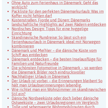
in
Ohne Auto zum Ferienhaus in Dänemark: Geht das
Dänemark
wirklich?
Packliste für den perfekten Dänemarkurlaub: Was im
Koffer nicht fehlen darf
Küstenstraßen, Fjorde und Dünen: Dänemarks
landschaftliche Highlights auf zwei Rädern entdecken
Nordisches Design: Tipps für eine hyggelige
Einrichtung
Skandinavische Rundreise: So lässt sich ein
Ferienhausurlaub in Dänemark ideal mit Norwegen
kombinieren
Dänemark und Me(h)er – die dänische Küste vom
Schiff aus entdecken
Dänemark entdecken – die besten Inselausflüge für
Familien und Naturfreunde
Die schönsten Fotomotive in Dänemark – so werden
die Dänemark Bilder noch eindrucksvoller
Nachhaltiger Urlaub in Dänemark
Der Urlaub ist vorbei – die Erinnerungen bleiben! So
hält man Urlaubserinnerungen lebendig.
Wie richtet man ein Wohnzimmer im skandinavischen
Stil ein?
Dänische Nordseeküste oder doch lieber dänische
Ostseeküste – zwei Urlaubsregionen im Vergleich
Tolle und sehenswerte Wohnmobilrouten durch