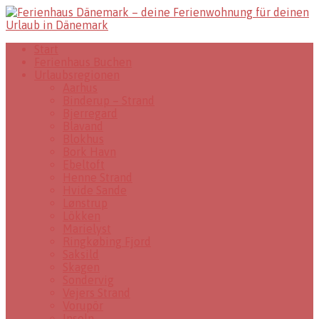
Start
Ferienhaus Buchen
Urlaubsregionen
Aarhus
Binderup – Strand
Bjerregard
Blavand
Blokhus
Bork Havn
Ebeltoft
Henne Strand
Hvide Sande
Lønstrup
Lökken
Marielyst
Ringkøbing Fjord
Saksild
Skagen
Sondervig
Vejers Strand
Vorupör
Inseln