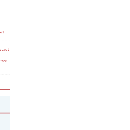
ert
stadt
tare