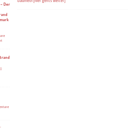
baumeln
[hier gehts weiter]
 – Der
rand
emark
are
rt
Strand
ntare