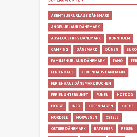
ABENTEUERURLAUB DÄNEMARK
ANGELURLAUB DÄNEMARK
AUSFLUGSTIPPS DÄNEMARK
BORNHOLM
CAMPING
DÄNEMARK
DÜNEN
EURO
FAMILIENURLAUB DÄNEMARK
FANÖ
FE
FERIENHAUS
FERIENHAUS DÄNEMARK
FERIENHAUS DÄNEMARK BUCHEN
FERIENUNTERKUNFT
FÜNEN
HOTDOG
HYGGE
INFO
KOPENHAGEN
KÜCHE
NORDSEE
NORWEGEN
OSTSEE
OSTSEE DÄNEMARK
RATGEBER
REISEN