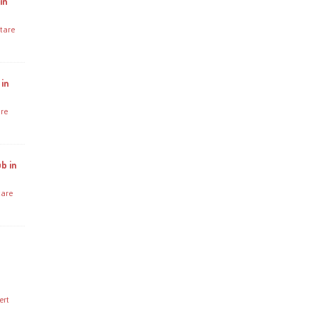
in
tare
 in
re
b in
are
ert