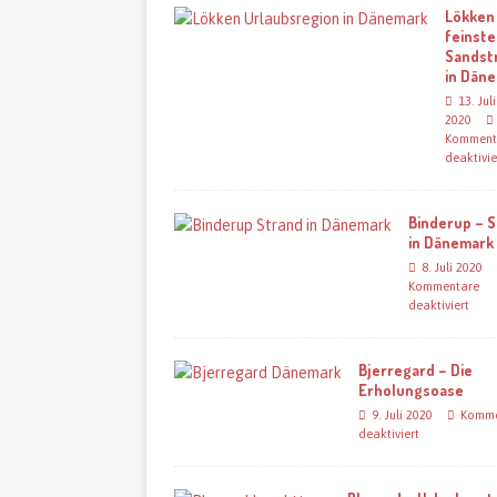
Lökken
feinste
Sandst
in Dän
13. Juli
2020
Komment
deaktivie
Binderup – 
in Dänemark
8. Juli 2020
Kommentare
deaktiviert
Bjerregard – Die
Erholungsoase
9. Juli 2020
Komme
deaktiviert