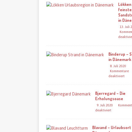
Lökken
feinste
Sandst
in Dän
13. Juli
Kommen
deaktivie
Binderup – 
in Dänemark
8. Juli 2020
Kommentare
deaktiviert
Bjerregard – Die
Erholungsoase
9. Juli 2020
Komment
deaktiviert
Blavand – Urlaubsort 