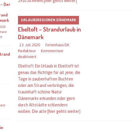
1910 zu einem
[hier gehts weiter]
 – Der
rand
emark
URLAUBSREGIONEN DÄNEMARK
 2020
Ebeltoft – Strandurlaub in
tare
Dänemark
rt
13. Juli 2020
Ferienhaus DK
Redakteur
Kommentare
Strand
deaktiviert
Ebeltoft Ein Urlaub in Ebeltoft ist
genau das Richtige für all jene, die
Tage in zauberhaften Buchten
oder am Strand verbringen, die
traumhaft schöne Natur
Dänemarks erkunden oder gern
durch Altstädte schlendern
are
wollen. Die alte
[hier gehts weiter]
in