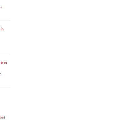
re
 in
b in
e
iert