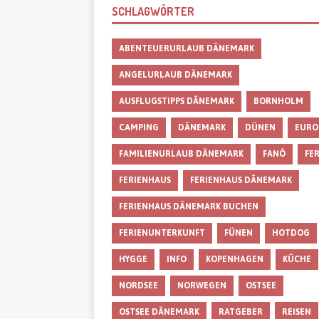
SCHLAGWÖRTER
ABENTEUERURLAUB DÄNEMARK
ANGELURLAUB DÄNEMARK
AUSFLUGSTIPPS DÄNEMARK
BORNHOLM
CAMPING
DÄNEMARK
DÜNEN
EURO
FAMILIENURLAUB DÄNEMARK
FANÖ
FE
FERIENHAUS
FERIENHAUS DÄNEMARK
FERIENHAUS DÄNEMARK BUCHEN
FERIENUNTERKUNFT
FÜNEN
HOTDOG
HYGGE
INFO
KOPENHAGEN
KÜCHE
NORDSEE
NORWEGEN
OSTSEE
OSTSEE DÄNEMARK
RATGEBER
REISEN