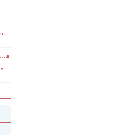
iert
stadt
re