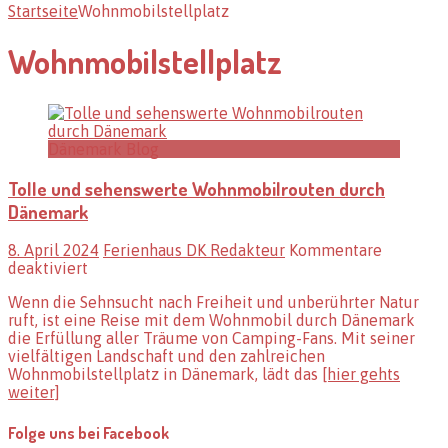
Startseite
Wohnmobilstellplatz
Wohnmobilstellplatz
Dänemark Blog
Tolle und sehenswerte Wohnmobilrouten durch
Dänemark
8. April 2024
Ferienhaus DK Redakteur
Kommentare
für
deaktiviert
Tolle
Wenn die Sehnsucht nach Freiheit und unberührter Natur
und
ruft, ist eine Reise mit dem Wohnmobil durch Dänemark
sehenswerte
die Erfüllung aller Träume von Camping-Fans. Mit seiner
Wohnmobilrouten
vielfältigen Landschaft und den zahlreichen
durch
Wohnmobilstellplatz in Dänemark, lädt das
[hier gehts
Dänemark
weiter]
Folge uns bei Facebook