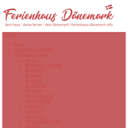
MENU
Start
Ferienhaus Buchen
Urlaubsregionen
Aarhus
Binderup – Strand
Bjerregard
Blavand
Blokhus
Bork Havn
Ebeltoft
Henne Strand
Hvide Sande
Lønstrup
Lökken
Marielyst
Ringkøbing Fjord
Saksild