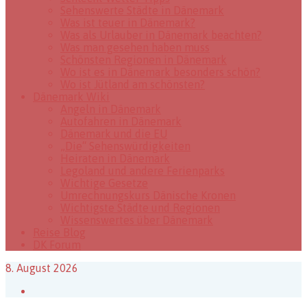
Sehenswerte Städte in Dänemark
Was ist teuer in Dänemark?
Was als Urlauber in Dänemark beachten?
Was man gesehen haben muss
Schönsten Regionen in Dänemark
Wo ist es in Dänemark besonders schön?
Wo ist Jütland am schönsten?
Dänemark Wiki
Angeln in Dänemark
Autofahren in Dänemark
Dänemark und die EU
„Die“ Sehenswürdigkeiten
Heiraten in Dänemark
Legoland und andere Ferienparks
Wichtige Gesetze
Umrechnungskurs Dänische Kronen
Wichtigste Städte und Regionen
Wissenswertes über Dänemark
Reise Blog
DK Forum
8. August 2026
Facebook