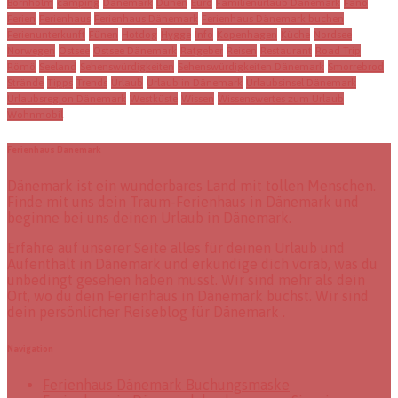
Bornholm
camping
Dänemark
Dünen
Euro
Familienurlaub Dänemark
Fanö
Ferien
Ferienhaus
Ferienhaus Dänemark
Ferienhaus Dänemark buchen
Ferienunterkunft
Fünen
Hotdog
Hygge
Info
Kopenhagen
Küche
Nordsee
Norwegen
Ostsee
Ostsee Dänemark
Ratgeber
Reisen
Restaurant
Road Trip
Römö
Seeland
Sehenswürdigkeiten
Sehenswürdigkeiten Dänemark
Smorrebrod
Strände
Tipps
Trends
Urlaub
Urlaub in Dänemark
Urlaubsinsel Dänemark
Urlaubsregion Dänemark
Westküste
Wissen
Wissenswertes zum Urlaub
Wohnmobil
Ferienhaus Dänemark
Dänemark ist ein wunderbares Land mit tollen Menschen.
Finde mit uns dein Traum-Ferienhaus in Dänemark und
beginne bei uns deinen Urlaub in Dänemark.
Erfahre auf unserer Seite alles für deinen Urlaub und
Aufenthalt in Dänemark und erkundige dich vorab, was du
unbedingt gesehen haben musst. Wir sind mehr als dein
Ort, wo du dein Ferienhaus in Dänemark buchst. Wir sind
dein persönlicher Reiseblog für Dänemark .
Navigation
Ferienhaus Dänemark Buchungsmaske