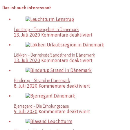
Das ist auch interessant
Lønstrup – Feriengebiet in Dänemark
für
13. Juli 2020
Kommentare deaktiviert
Lønstrup
–
Feriengebiet
Lökken – Der feinste Sandstrand in Dänemark
in
für
13. Juli 2020
Kommentare deaktiviert
Dänemark
Lökken
–
Der
Binderup – Strand in Dänemark
feinste
für
8. Juli 2020
Kommentare deaktiviert
Sandstrand
Binderup
in
–
Dänemark
Strand
Bjerregard – Die Erholungsoase
in
für
9. Juli 2020
Kommentare deaktiviert
Dänemark
Bjerregard
–
Die