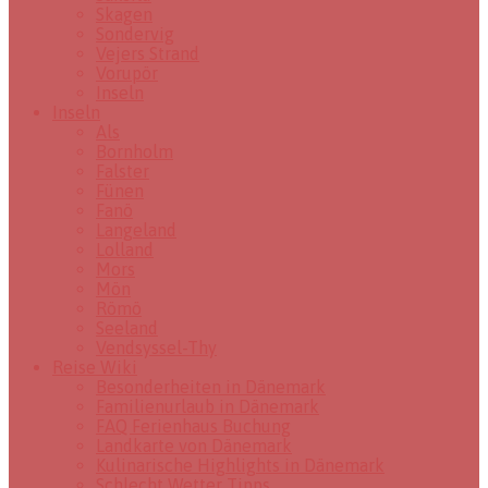
Skagen
Sondervig
Vejers Strand
Vorupör
Inseln
Inseln
Als
Bornholm
Falster
Fünen
Fanö
Langeland
Lolland
Mors
Mön
Römö
Seeland
Vendsyssel-Thy
Reise Wiki
Besonderheiten in Dänemark
Familienurlaub in Dänemark
FAQ Ferienhaus Buchung
Landkarte von Dänemark
Kulinarische Highlights in Dänemark
Schlecht Wetter Tipps