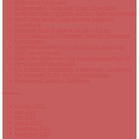
Koffer nicht fehlen darf
Küstenstraßen, Fjorde und Dünen: Dänemarks
landschaftliche Highlights auf zwei Rädern entdecken
Nordisches Design: Tipps für eine hyggelige
Einrichtung
Skandinavische Rundreise: So lässt sich ein
Ferienhausurlaub in Dänemark ideal mit Norwegen
kombinieren
Dänemark und Me(h)er – die dänische Küste vom
Schiff aus entdecken
Dänemark entdecken – die besten Inselausflüge für
Familien und Naturfreunde
Die schönsten Fotomotive in Dänemark – so werden
die Dänemark Bilder noch eindrucksvoller
Nachhaltiger Urlaub in Dänemark
Beiträge aus
Oktober 2025
Juni 2025
Mai 2025
Januar 2025
Dezember 2024
November 2024