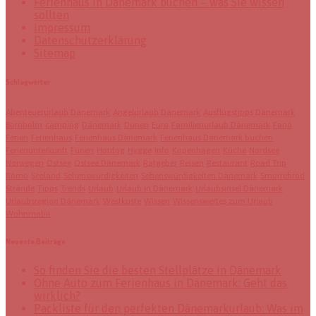
Ferienhaus in Dänemark buchen – was Sie wissen
sollten
Impressum
Datenschutzerklärung
Sitemap
Schlagwörter
Abenteuerurlaub Dänemark
Angelurlaub Dänemark
Ausflugstipps Dänemark
Bornholm
camping
Dänemark
Dünen
Euro
Familienurlaub Dänemark
Fanö
Ferien
Ferienhaus
Ferienhaus Dänemark
Ferienhaus Dänemark buchen
Ferienunterkunft
Fünen
Hotdog
Hygge
Info
Kopenhagen
Küche
Nordsee
Norwegen
Ostsee
Ostsee Dänemark
Ratgeber
Reisen
Restaurant
Road Trip
Römö
Seeland
Sehenswürdigkeiten
Sehenswürdigkeiten Dänemark
Smorrebrod
Strände
Tipps
Trends
Urlaub
Urlaub in Dänemark
Urlaubsinsel Dänemark
Urlaubsregion Dänemark
Westküste
Wissen
Wissenswertes zum Urlaub
Wohnmobil
Neueste Beiträge
So finden Sie die besten Stellplätze in Dänemark
Ohne Auto zum Ferienhaus in Dänemark: Geht das
wirklich?
Packliste für den perfekten Dänemarkurlaub: Was im