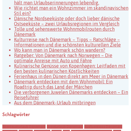
hält man Urlaubserinnerungen lebendig.
Wie richtet man ein Wohnzimmer im skandinavischen
Stil ein?
Dänische Nordseeküste oder doch lieber dänische
Ostseeküste – zwei Urlaubsregionen im Vergleich
Tolle und sehenswerte Wohnmobilrouten durch
Dänemark
Kulturreise nach Dänemark – Tipps – Ratschläge –
Informationen und die schönsten kulturellen Ziele
Wo kann man in Dänemark schön wandern?
Ratgeber: Von Dänemark nach Norwegen – Die
optimale Anreise mit Auto und Fähre
Kulinarische Genüsse von Kopenhagen: Leitfaden mit
den besten kulinarischen Köstlichkeiten
Ferienhaus in den Dünen direkt am Meer in Dänemark
Dänemark entdecken mit dem Wohnmobil: Ein
Roadtrip durch das Land der Märchen
Die verborgenen Juwelen Dänemarks entdecken – Ein
Reiseführer
Aus dem Dänemark-Urlaub mitbringen
Schlagwörter
Abenteuerurlaub Dänemark
Angelurlaub Dänemark
Ausflugstipps Dänemark