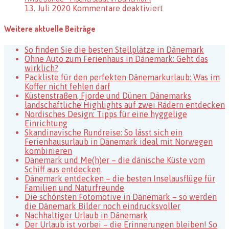
für
13. Juli 2020
Kommentare deaktiviert
in
Hvide
Dänemark
Sande
Weitere aktuelle Beiträge
–
Fischerstadt
So finden Sie die besten Stellplätze in Dänemark
in
Ohne Auto zum Ferienhaus in Dänemark: Geht das
Dänemark
wirklich?
Packliste für den perfekten Dänemarkurlaub: Was im
Koffer nicht fehlen darf
Küstenstraßen, Fjorde und Dünen: Dänemarks
landschaftliche Highlights auf zwei Rädern entdecken
Nordisches Design: Tipps für eine hyggelige
Einrichtung
Skandinavische Rundreise: So lässt sich ein
Ferienhausurlaub in Dänemark ideal mit Norwegen
kombinieren
Dänemark und Me(h)er – die dänische Küste vom
Schiff aus entdecken
Dänemark entdecken – die besten Inselausflüge für
Familien und Naturfreunde
Die schönsten Fotomotive in Dänemark – so werden
die Dänemark Bilder noch eindrucksvoller
Nachhaltiger Urlaub in Dänemark
Der Urlaub ist vorbei – die Erinnerungen bleiben! So