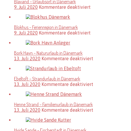
Blavand – Urlaubsort in Dänemark
Erholungsoase
für
9. Juli 2020
Kommentare deaktiviert
Blavand
–
Urlaubsort
Blokhus – Ferienregion in Dänemark
in
für
9. Juli 2020
Kommentare deaktiviert
Dänemark
Blokhus
–
Ferienregion
Bork Havn – Natururlaub in Dänemark
in
für
13. Juli 2020
Kommentare deaktiviert
Dänemark
Bork
Havn
–
Ebeltoft – Strandurlaub in Dänemark
Natururlaub
für
13. Juli 2020
Kommentare deaktiviert
in
Ebeltoft
Dänemark
–
Strandurlaub
Henne Strand – Familienurlaub in Dänemark
in
für
13. Juli 2020
Kommentare deaktiviert
Dänemark
Henne
Strand
–
Hvide Sande – Fischerstadt in Dänemark
Familienurlaub