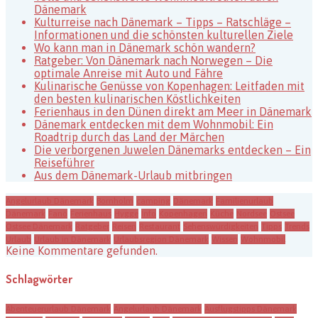
Dänemark
Kulturreise nach Dänemark – Tipps – Ratschläge –
Informationen und die schönsten kulturellen Ziele
Wo kann man in Dänemark schön wandern?
Ratgeber: Von Dänemark nach Norwegen – Die
optimale Anreise mit Auto und Fähre
Kulinarische Genüsse von Kopenhagen: Leitfaden mit
den besten kulinarischen Köstlichkeiten
Ferienhaus in den Dünen direkt am Meer in Dänemark
Dänemark entdecken mit dem Wohnmobil: Ein
Roadtrip durch das Land der Märchen
Die verborgenen Juwelen Dänemarks entdecken – Ein
Reiseführer
Aus dem Dänemark-Urlaub mitbringen
Angelurlaub Dänemark
Bornholm
camping
Dänemark
Familienurlaub
Dänemark
Fanö
Ferienhaus
Hygge
Info
Kopenhagen
Küche
Nordsee
Ostsee
Ostsee Dänemark
Ratgeber
Reisen
Restaurant
Sehenswürdigkeiten
Tipps
Trends
Urlaub
Urlaub in Dänemark
Urlaubsregion Dänemark
Wissen
Wohnmobil
Keine Kommentare gefunden.
Schlagwörter
Abenteuerurlaub Dänemark
Angelurlaub Dänemark
Ausflugstipps Dänemark