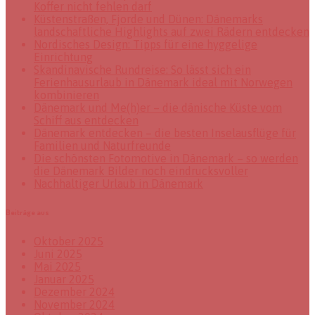
Koffer nicht fehlen darf
Küstenstraßen, Fjorde und Dünen: Dänemarks
landschaftliche Highlights auf zwei Rädern entdecken
Nordisches Design: Tipps für eine hyggelige
Einrichtung
Skandinavische Rundreise: So lässt sich ein
Ferienhausurlaub in Dänemark ideal mit Norwegen
kombinieren
Dänemark und Me(h)er – die dänische Küste vom
Schiff aus entdecken
Dänemark entdecken – die besten Inselausflüge für
Familien und Naturfreunde
Die schönsten Fotomotive in Dänemark – so werden
die Dänemark Bilder noch eindrucksvoller
Nachhaltiger Urlaub in Dänemark
Beiträge aus
Oktober 2025
Juni 2025
Mai 2025
Januar 2025
Dezember 2024
November 2024