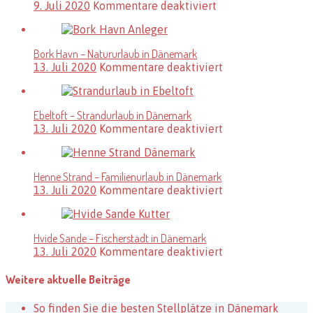
für
9. Juli 2020
Kommentare deaktiviert
Dänemark
Blokhus
–
Ferienregion
Bork Havn – Natururlaub in Dänemark
in
für
13. Juli 2020
Kommentare deaktiviert
Dänemark
Bork
Havn
–
Ebeltoft – Strandurlaub in Dänemark
Natururlaub
für
13. Juli 2020
Kommentare deaktiviert
in
Ebeltoft
Dänemark
–
Strandurlaub
Henne Strand – Familienurlaub in Dänemark
in
für
13. Juli 2020
Kommentare deaktiviert
Dänemark
Henne
Strand
–
Hvide Sande – Fischerstadt in Dänemark
Familienurlaub
für
13. Juli 2020
Kommentare deaktiviert
in
Hvide
Dänemark
Sande
Weitere aktuelle Beiträge
–
Fischerstadt
So finden Sie die besten Stellplätze in Dänemark