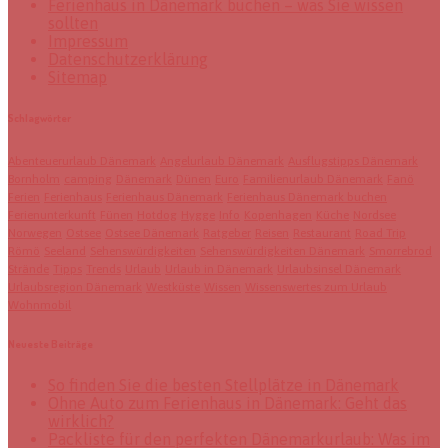
Ferienhaus in Dänemark buchen – was Sie wissen
sollten
Impressum
Datenschutzerklärung
Sitemap
Schlagwörter
Abenteuerurlaub Dänemark
Angelurlaub Dänemark
Ausflugstipps Dänemark
Bornholm
camping
Dänemark
Dünen
Euro
Familienurlaub Dänemark
Fanö
Ferien
Ferienhaus
Ferienhaus Dänemark
Ferienhaus Dänemark buchen
Ferienunterkunft
Fünen
Hotdog
Hygge
Info
Kopenhagen
Küche
Nordsee
Norwegen
Ostsee
Ostsee Dänemark
Ratgeber
Reisen
Restaurant
Road Trip
Römö
Seeland
Sehenswürdigkeiten
Sehenswürdigkeiten Dänemark
Smorrebrod
Strände
Tipps
Trends
Urlaub
Urlaub in Dänemark
Urlaubsinsel Dänemark
Urlaubsregion Dänemark
Westküste
Wissen
Wissenswertes zum Urlaub
Wohnmobil
Neueste Beiträge
So finden Sie die besten Stellplätze in Dänemark
Ohne Auto zum Ferienhaus in Dänemark: Geht das
wirklich?
Packliste für den perfekten Dänemarkurlaub: Was im