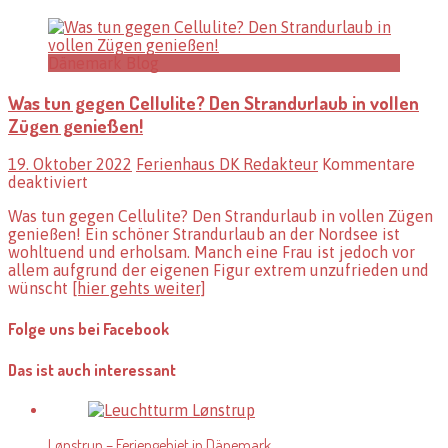
Dänemark Blog
Was tun gegen Cellulite? Den Strandurlaub in vollen
Zügen genießen!
19. Oktober 2022
Ferienhaus DK Redakteur
Kommentare
für
deaktiviert
Was
Was tun gegen Cellulite? Den Strandurlaub in vollen Zügen
tun
genießen! Ein schöner Strandurlaub an der Nordsee ist
gegen
wohltuend und erholsam. Manch eine Frau ist jedoch vor
Cellulite?
allem aufgrund der eigenen Figur extrem unzufrieden und
Den
wünscht
[hier gehts weiter]
Strandurlaub
in
vollen
Folge uns bei Facebook
Zügen
genießen!
Das ist auch interessant
Lønstrup – Feriengebiet in Dänemark