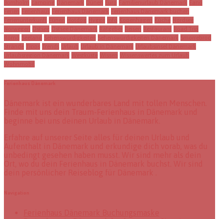
Bornholm
camping
Dänemark
Dünen
Euro
Familienurlaub Dänemark
Fanö
Ferien
Ferienhaus
Ferienhaus Dänemark
Ferienhaus Dänemark buchen
Ferienunterkunft
Fünen
Hotdog
Hygge
Info
Kopenhagen
Küche
Nordsee
Norwegen
Ostsee
Ostsee Dänemark
Ratgeber
Reisen
Restaurant
Road Trip
Römö
Seeland
Sehenswürdigkeiten
Sehenswürdigkeiten Dänemark
Smorrebrod
Strände
Tipps
Trends
Urlaub
Urlaub in Dänemark
Urlaubsinsel Dänemark
Urlaubsregion Dänemark
Westküste
Wissen
Wissenswertes zum Urlaub
Wohnmobil
Ferienhaus Dänemark
Dänemark ist ein wunderbares Land mit tollen Menschen.
Finde mit uns dein Traum-Ferienhaus in Dänemark und
beginne bei uns deinen Urlaub in Dänemark.
Erfahre auf unserer Seite alles für deinen Urlaub und
Aufenthalt in Dänemark und erkundige dich vorab, was du
unbedingt gesehen haben musst. Wir sind mehr als dein
Ort, wo du dein Ferienhaus in Dänemark buchst. Wir sind
dein persönlicher Reiseblog für Dänemark .
Navigation
Ferienhaus Dänemark Buchungsmaske