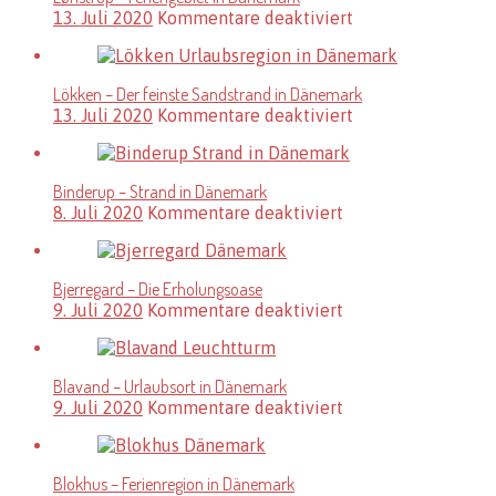
für
13. Juli 2020
Kommentare deaktiviert
Lønstrup
–
Feriengebiet
Lökken – Der feinste Sandstrand in Dänemark
in
für
13. Juli 2020
Kommentare deaktiviert
Dänemark
Lökken
–
Der
Binderup – Strand in Dänemark
feinste
für
8. Juli 2020
Kommentare deaktiviert
Sandstrand
Binderup
in
–
Dänemark
Strand
Bjerregard – Die Erholungsoase
in
für
9. Juli 2020
Kommentare deaktiviert
Dänemark
Bjerregard
–
Die
Blavand – Urlaubsort in Dänemark
Erholungsoase
für
9. Juli 2020
Kommentare deaktiviert
Blavand
–
Urlaubsort
Blokhus – Ferienregion in Dänemark
in