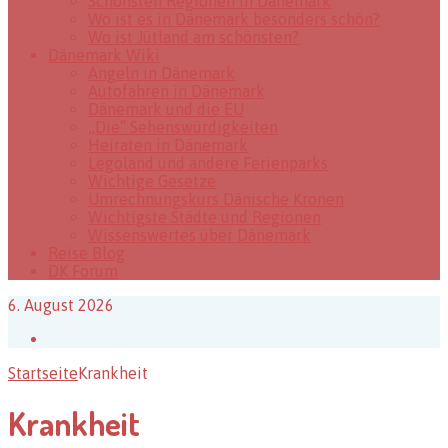
Schönsten Regionen in Dänemark
Wo ist es in Dänemark besonders schön?
Wo ist Jütland am schönsten?
Dänemark Wiki
Angeln in Dänemark
Autofahren in Dänemark
Dänemark und die EU
„Die“ Sehenswürdigkeiten
Heiraten in Dänemark
Legoland und andere Ferienparks
Wichtige Gesetze
Umrechnungskurs Dänische Kronen
Wichtigste Städte und Regionen
Wissenswertes über Dänemark
Reise Blog
DK Forum
6. August 2026
Facebook
Startseite
Krankheit
Krankheit