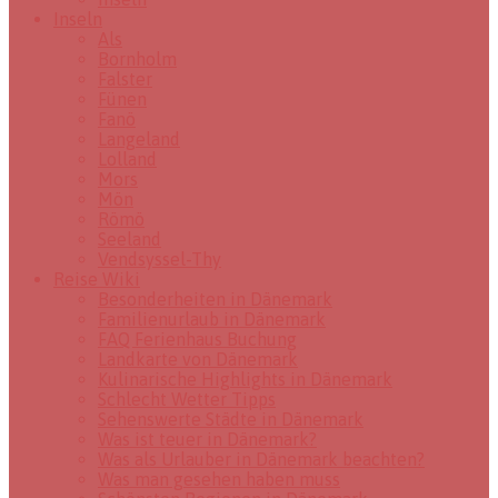
Inseln
Als
Bornholm
Falster
Fünen
Fanö
Langeland
Lolland
Mors
Mön
Römö
Seeland
Vendsyssel-Thy
Reise Wiki
Besonderheiten in Dänemark
Familienurlaub in Dänemark
FAQ Ferienhaus Buchung
Landkarte von Dänemark
Kulinarische Highlights in Dänemark
Schlecht Wetter Tipps
Sehenswerte Städte in Dänemark
Was ist teuer in Dänemark?
Was als Urlauber in Dänemark beachten?
Was man gesehen haben muss