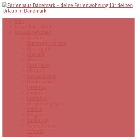
Start
Ferienhaus Buchen
Urlaubsregionen
Aarhus
Binderup – Strand
Bjerregard
Blavand
Blokhus
Bork Havn
Ebeltoft
Henne Strand
Hvide Sande
Lønstrup
Lökken
Marielyst
Ringkøbing Fjord
Saksild
Skagen
Sondervig
Vejers Strand
Vorupör
Inseln