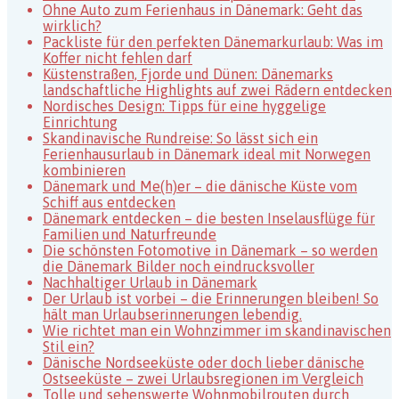
in
Ohne Auto zum Ferienhaus in Dänemark: Geht das
Dänemark
wirklich?
Packliste für den perfekten Dänemarkurlaub: Was im
Koffer nicht fehlen darf
Küstenstraßen, Fjorde und Dünen: Dänemarks
landschaftliche Highlights auf zwei Rädern entdecken
Nordisches Design: Tipps für eine hyggelige
Einrichtung
Skandinavische Rundreise: So lässt sich ein
Ferienhausurlaub in Dänemark ideal mit Norwegen
kombinieren
Dänemark und Me(h)er – die dänische Küste vom
Schiff aus entdecken
Dänemark entdecken – die besten Inselausflüge für
Familien und Naturfreunde
Die schönsten Fotomotive in Dänemark – so werden
die Dänemark Bilder noch eindrucksvoller
Nachhaltiger Urlaub in Dänemark
Der Urlaub ist vorbei – die Erinnerungen bleiben! So
hält man Urlaubserinnerungen lebendig.
Wie richtet man ein Wohnzimmer im skandinavischen
Stil ein?
Dänische Nordseeküste oder doch lieber dänische
Ostseeküste – zwei Urlaubsregionen im Vergleich
Tolle und sehenswerte Wohnmobilrouten durch