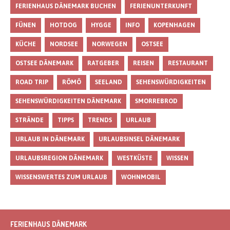
FERIENHAUS DÄNEMARK BUCHEN
FERIENUNTERKUNFT
FÜNEN
HOTDOG
HYGGE
INFO
KOPENHAGEN
KÜCHE
NORDSEE
NORWEGEN
OSTSEE
OSTSEE DÄNEMARK
RATGEBER
REISEN
RESTAURANT
ROAD TRIP
RÖMÖ
SEELAND
SEHENSWÜRDIGKEITEN
SEHENSWÜRDIGKEITEN DÄNEMARK
SMORREBROD
STRÄNDE
TIPPS
TRENDS
URLAUB
URLAUB IN DÄNEMARK
URLAUBSINSEL DÄNEMARK
URLAUBSREGION DÄNEMARK
WESTKÜSTE
WISSEN
WISSENSWERTES ZUM URLAUB
WOHNMOBIL
FERIENHAUS DÄNEMARK