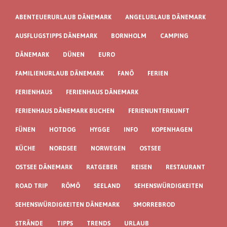
ABENTEUERURLAUB DÄNEMARK
ANGELURLAUB DÄNEMARK
AUSFLUGSTIPPS DÄNEMARK
BORNHOLM
CAMPING
DÄNEMARK
DÜNEN
EURO
FAMILIENURLAUB DÄNEMARK
FANÖ
FERIEN
FERIENHAUS
FERIENHAUS DÄNEMARK
FERIENHAUS DÄNEMARK BUCHEN
FERIENUNTERKUNFT
FÜNEN
HOTDOG
HYGGE
INFO
KOPENHAGEN
KÜCHE
NORDSEE
NORWEGEN
OSTSEE
OSTSEE DÄNEMARK
RATGEBER
REISEN
RESTAURANT
ROAD TRIP
RÖMÖ
SEELAND
SEHENSWÜRDIGKEITEN
SEHENSWÜRDIGKEITEN DÄNEMARK
SMORREBROD
STRÄNDE
TIPPS
TRENDS
URLAUB