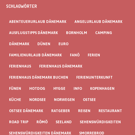
SCHLAGWÖRTER
ABENTEUERURLAUB DÄNEMARK
ANGELURLAUB DÄNEMARK
AUSFLUGSTIPPS DÄNEMARK
BORNHOLM
CAMPING
DÄNEMARK
DÜNEN
EURO
FAMILIENURLAUB DÄNEMARK
FANÖ
FERIEN
FERIENHAUS
FERIENHAUS DÄNEMARK
FERIENHAUS DÄNEMARK BUCHEN
FERIENUNTERKUNFT
FÜNEN
HOTDOG
HYGGE
INFO
KOPENHAGEN
KÜCHE
NORDSEE
NORWEGEN
OSTSEE
OSTSEE DÄNEMARK
RATGEBER
REISEN
RESTAURANT
ROAD TRIP
RÖMÖ
SEELAND
SEHENSWÜRDIGKEITEN
SEHENSWÜRDIGKEITEN DÄNEMARK
SMORREBROD