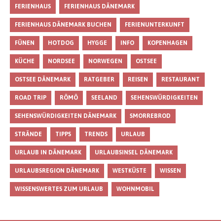
FERIENHAUS
FERIENHAUS DÄNEMARK
FERIENHAUS DÄNEMARK BUCHEN
FERIENUNTERKUNFT
FÜNEN
HOTDOG
HYGGE
INFO
KOPENHAGEN
KÜCHE
NORDSEE
NORWEGEN
OSTSEE
OSTSEE DÄNEMARK
RATGEBER
REISEN
RESTAURANT
ROAD TRIP
RÖMÖ
SEELAND
SEHENSWÜRDIGKEITEN
SEHENSWÜRDIGKEITEN DÄNEMARK
SMORREBROD
STRÄNDE
TIPPS
TRENDS
URLAUB
URLAUB IN DÄNEMARK
URLAUBSINSEL DÄNEMARK
URLAUBSREGION DÄNEMARK
WESTKÜSTE
WISSEN
WISSENSWERTES ZUM URLAUB
WOHNMOBIL