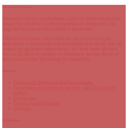
Ferienhaus Dänemark
Dänemark ist ein wunderbares Land mit tollen Menschen.
Finde mit uns dein Traum-Ferienhaus in Dänemark und
beginne bei uns deinen Urlaub in Dänemark.
Erfahre auf unserer Seite alles für deinen Urlaub und
Aufenthalt in Dänemark und erkundige dich vorab, was du
unbedingt gesehen haben musst. Wir sind mehr als dein
Ort, wo du dein Ferienhaus in Dänemark buchst. Wir sind
dein persönlicher Reiseblog für Dänemark .
Navigation
Ferienhaus Dänemark Buchungsmaske
Ferienhaus in Dänemark buchen – was Sie wissen
sollten
Impressum
Datenschutzerklärung
Sitemap
Schlagwörter