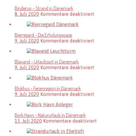
Der
Binderup – Strand in Dänemark
feinste
für
8. Juli 2020
Kommentare deaktiviert
Sandstrand
Binderup
in
–
Dänemark
Strand
Bjerregard – Die Erholungsoase
in
für
9. Juli 2020
Kommentare deaktiviert
Dänemark
Bjerregard
–
Die
Blavand – Urlaubsort in Dänemark
Erholungsoase
für
9. Juli 2020
Kommentare deaktiviert
Blavand
–
Urlaubsort
Blokhus – Ferienregion in Dänemark
in
für
9. Juli 2020
Kommentare deaktiviert
Dänemark
Blokhus
–
Ferienregion
Bork Havn – Natururlaub in Dänemark
in
für
13. Juli 2020
Kommentare deaktiviert
Dänemark
Bork
Havn