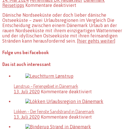
für
Reisetipps
Kommentare deaktiviert
Dänische
Dänische Nordseeküste oder doch lieber dänische
Nordseeküste
Ostseeküste – zwei Urlaubsregionen im Vergleich Die
oder
Entscheidung zwischen einem Dänemark Urlaub an der
doch
rauen Nordseeküste mit ihrem einzigartigen Wattenmeer
lieber
und der idyllischen Ostseeküste mit ihren feinsandigen
dänische
Stränden kann herausfordernd sein.
[hier gehts weiter]
Ostseeküste
–
zwei
Folge uns bei Facebook
Urlaubsregionen
im
Das ist auch interessant
Vergleich
Lønstrup – Feriengebiet in Dänemark
für
13. Juli 2020
Kommentare deaktiviert
Lønstrup
–
Feriengebiet
Lökken – Der feinste Sandstrand in Dänemark
in
für
13. Juli 2020
Kommentare deaktiviert
Dänemark
Lökken
–