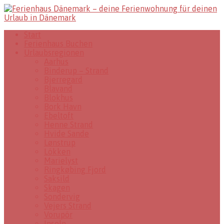
Start
Ferienhaus Buchen
Urlaubsregionen
Aarhus
Binderup – Strand
Bjerregard
Blavand
Blokhus
Bork Havn
Ebeltoft
Henne Strand
Hvide Sande
Lønstrup
Lökken
Marielyst
Ringkøbing Fjord
Saksild
Skagen
Sondervig
Vejers Strand
Vorupör
Inseln