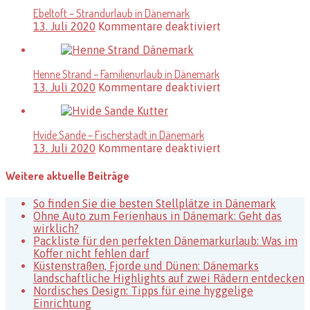
–
Ebeltoft – Strandurlaub in Dänemark
Natururlaub
für
13. Juli 2020
Kommentare deaktiviert
in
Ebeltoft
Dänemark
–
Strandurlaub
Henne Strand – Familienurlaub in Dänemark
in
für
13. Juli 2020
Kommentare deaktiviert
Dänemark
Henne
Strand
–
Hvide Sande – Fischerstadt in Dänemark
Familienurlaub
für
13. Juli 2020
Kommentare deaktiviert
in
Hvide
Dänemark
Sande
Weitere aktuelle Beiträge
–
Fischerstadt
So finden Sie die besten Stellplätze in Dänemark
in
Ohne Auto zum Ferienhaus in Dänemark: Geht das
Dänemark
wirklich?
Packliste für den perfekten Dänemarkurlaub: Was im
Koffer nicht fehlen darf
Küstenstraßen, Fjorde und Dünen: Dänemarks
landschaftliche Highlights auf zwei Rädern entdecken
Nordisches Design: Tipps für eine hyggelige
Einrichtung