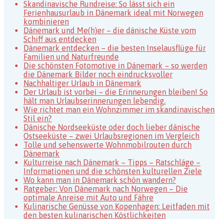
Skandinavische Rundreise: So lässt sich ein
Ferienhausurlaub in Dänemark ideal mit Norwegen
kombinieren
Dänemark und Me(h)er – die dänische Küste vom
Schiff aus entdecken
Dänemark entdecken – die besten Inselausflüge für
Familien und Naturfreunde
Die schönsten Fotomotive in Dänemark – so werden
die Dänemark Bilder noch eindrucksvoller
Nachhaltiger Urlaub in Dänemark
Der Urlaub ist vorbei – die Erinnerungen bleiben! So
hält man Urlaubserinnerungen lebendig.
Wie richtet man ein Wohnzimmer im skandinavischen
Stil ein?
Dänische Nordseeküste oder doch lieber dänische
Ostseeküste – zwei Urlaubsregionen im Vergleich
Tolle und sehenswerte Wohnmobilrouten durch
Dänemark
Kulturreise nach Dänemark – Tipps – Ratschläge –
Informationen und die schönsten kulturellen Ziele
Wo kann man in Dänemark schön wandern?
Ratgeber: Von Dänemark nach Norwegen – Die
optimale Anreise mit Auto und Fähre
Kulinarische Genüsse von Kopenhagen: Leitfaden mit
den besten kulinarischen Köstlichkeiten