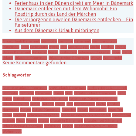
Ferienhaus in den Dünen direkt am Meer in Dänemark
Dänemark entdecken mit dem Wohnmobil: Ein
Roadtrip durch das Land der Märchen
Die verborgenen Juwelen Dänemarks entdecken – Ein
Reiseführer
Aus dem Dänemark-Urlaub mitbringen
Angelurlaub Dänemark
Bornholm
camping
Dänemark
Familienurlaub
Dänemark
Fanö
Ferienhaus
Hygge
Info
Kopenhagen
Küche
Nordsee
Ostsee
Ostsee Dänemark
Ratgeber
Reisen
Restaurant
Sehenswürdigkeiten
Tipps
Trends
Urlaub
Urlaub in Dänemark
Urlaubsregion Dänemark
Wissen
Wohnmobil
Keine Kommentare gefunden.
Schlagwörter
Abenteuerurlaub Dänemark
Angelurlaub Dänemark
Ausflugstipps Dänemark
Bornholm
camping
Dänemark
Dünen
Euro
Familienurlaub Dänemark
Fanö
Ferien
Ferienhaus
Ferienhaus Dänemark
Ferienhaus Dänemark buchen
Ferienunterkunft
Fünen
Hotdog
Hygge
Info
Kopenhagen
Küche
Nordsee
Norwegen
Ostsee
Ostsee Dänemark
Ratgeber
Reisen
Restaurant
Road Trip
Römö
Seeland
Sehenswürdigkeiten
Sehenswürdigkeiten Dänemark
Smorrebrod
Strände
Tipps
Trends
Urlaub
Urlaub in Dänemark
Urlaubsinsel Dänemark
Urlaubsregion Dänemark
Westküste
Wissen
Wissenswertes zum Urlaub
Wohnmobil