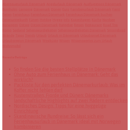
Abenteuerurlaub Dänemark
Angelurlaub Dänemark
Ausflugstipps Dänemark
Bornholm
camping
Dänemark
Dünen
Euro
Familienurlaub Dänemark
Fanö
Ferien
Ferienhaus
Ferienhaus Dänemark
Ferienhaus Dänemark buchen
Ferienunterkunft
Fünen
Hotdog
Hygge
Info
Kopenhagen
Küche
Nordsee
Norwegen
Ostsee
Ostsee Dänemark
Ratgeber
Reisen
Restaurant
Road Trip
Römö
Seeland
Sehenswürdigkeiten
Sehenswürdigkeiten Dänemark
Smorrebrod
Strände
Tipps
Trends
Urlaub
Urlaub in Dänemark
Urlaubsinsel Dänemark
Urlaubsregion Dänemark
Westküste
Wissen
Wissenswertes zum Urlaub
Wohnmobil
Neueste Beiträge
So finden Sie die besten Stellplätze in Dänemark
Ohne Auto zum Ferienhaus in Dänemark: Geht das
wirklich?
Packliste für den perfekten Dänemarkurlaub: Was im
Koffer nicht fehlen darf
Küstenstraßen, Fjorde und Dünen: Dänemarks
landschaftliche Highlights auf zwei Rädern entdecken
Nordisches Design: Tipps für eine hyggelige
Einrichtung
Skandinavische Rundreise: So lässt sich ein
Ferienhausurlaub in Dänemark ideal mit Norwegen
kombinieren