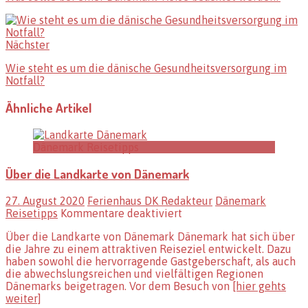
Nächster
Wie steht es um die dänische Gesundheitsversorgung im
Notfall?
Ähnliche Artikel
Dänemark Reisetipps
Über die Landkarte von Dänemark
27. August 2020
Ferienhaus DK Redakteur
Dänemark
für
Reisetipps
Kommentare deaktiviert
Über
Über die Landkarte von Dänemark Dänemark hat sich über
die
die Jahre zu einem attraktiven Reiseziel entwickelt. Dazu
Landkarte
haben sowohl die hervorragende Gastgeberschaft, als auch
von
die abwechslungsreichen und vielfältigen Regionen
Dänemark
Dänemarks beigetragen. Vor dem Besuch von
[hier gehts
weiter]