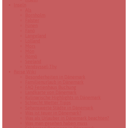
Inseln
Als
Bornholm
Falster
Fünen
Fanö
Langeland
Lolland
Mors
Mön
Römö
Seeland
Vendsyssel-Thy
Reise Wiki
Besonderheiten in Dänemark
Familienurlaub in Dänemark
FAQ Ferienhaus Buchung
Landkarte von Dänemark
Kulinarische Highlights in Dänemark
Schlecht Wetter Tipps
Sehenswerte Städte in Dänemark
Was ist teuer in Dänemark?
Was als Urlauber in Dänemark beachten?
Was man gesehen haben muss