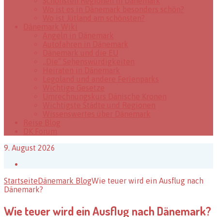
Schönsten Regionen in Dänemark
Wo ist es in Dänemark besonders schön?
Wo ist Jütland am schönsten?
Dänemark Wiki
Angeln in Dänemark
Autofahren in Dänemark
Dänemark und die EU
„Die“ Sehenswürdigkeiten
Heiraten in Dänemark
Legoland und andere Ferienparks
Wichtige Gesetze
Umrechnungskurs Dänische Kronen
Wichtigste Städte und Regionen
Wissenswertes über Dänemark
Reise Blog
DK Forum
9. August 2026
Facebook
Startseite
Dänemark Blog
Wie teuer wird ein Ausflug nach
Dänemark?
Wie teuer wird ein Ausflug nach Dänemark?