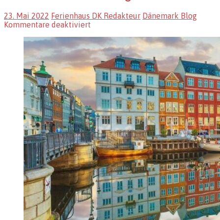
23. Mai 2022
Ferienhaus DK Redakteur
Dänemark Blog
für
Kommentare deaktiviert
Wie
teuer
wird
ein
Ausflug
nach
Dänemark?