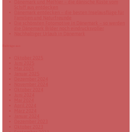
Dänemark und Me(h)er – die dänische Küste vom
Schiff aus entdecken
Dänemark entdecken – die besten Inselausflüge für
Familien und Naturfreunde
Die schönsten Fotomotive in Dänemark – so werden
die Dänemark Bilder noch eindrucksvoller
Nachhaltiger Urlaub in Dänemark
Beiträge aus
Oktober 2025
Juni 2025
Mai 2025
Januar 2025
Dezember 2024
November 2024
Oktober 2024
Juni 2024
Mai 2024
April 2024
März 2024
Januar 2024
Dezember 2023
Oktober 2023