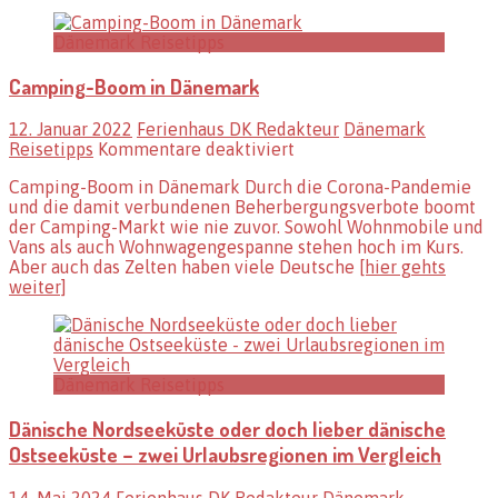
Dänemark Reisetipps
Camping-Boom in Dänemark
12. Januar 2022
Ferienhaus DK Redakteur
Dänemark
für
Reisetipps
Kommentare deaktiviert
Camping-
Camping-Boom in Dänemark Durch die Corona-Pandemie
Boom
und die damit verbundenen Beherbergungsverbote boomt
in
der Camping-Markt wie nie zuvor. Sowohl Wohnmobile und
Dänemark
Vans als auch Wohnwagengespanne stehen hoch im Kurs.
Aber auch das Zelten haben viele Deutsche
[hier gehts
weiter]
Dänemark Reisetipps
Dänische Nordseeküste oder doch lieber dänische
Ostseeküste – zwei Urlaubsregionen im Vergleich
14. Mai 2024
Ferienhaus DK Redakteur
Dänemark